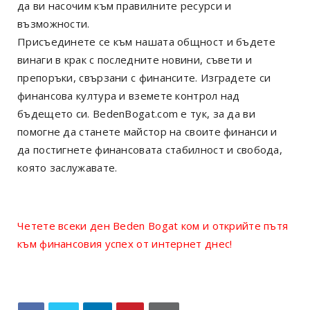
да ви насочим към правилните ресурси и
възможности.
Присъединете се към нашата общност и бъдете
винаги в крак с последните новини, съвети и
препоръки, свързани с финансите. Изградете си
финансова култура и вземете контрол над
бъдещето си. BedenBogat.com е тук, за да ви
помогне да станете майстор на своите финанси и
да постигнете финансовата стабилност и свобода,
която заслужавате.
Четете всеки ден Beden Bogat ком и открийте пътя
към финансовия успех от интернет днес!