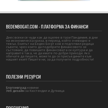
BEDENBOGAT.COM - ПЛАТФОРМА ЗА ФИНАНСИ
Днес всеки се чуди как да оцелее в тази Пандемия, в дни
на икономическа криза, в период, който очевидно е
тежък. Екипът на Беден Богат ком е подготвил редица
съвети, чрез които да подобрите финансовото си
състояние, да повишите финансовата си култура и да
направите така, че да имате по-добри приходи. Ако
обичате да пишете, можете да се присъедините към
нашият екип! Пишете ни, за да получите подробности!
ПОЛЕЗНИ РЕСУРСИ
Благоевград
новини
Уеб дизайн
за Кюстендил и Дупница
ПОСЕЩЕНИЯ