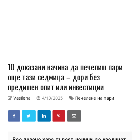
10 доказани начина да печелиш пари
още тази седмица – дори без
предишен опит или инвестиции
Vasilena
4/13/2025
Печелене на пари
Все повече хора търсят начини да увеличат