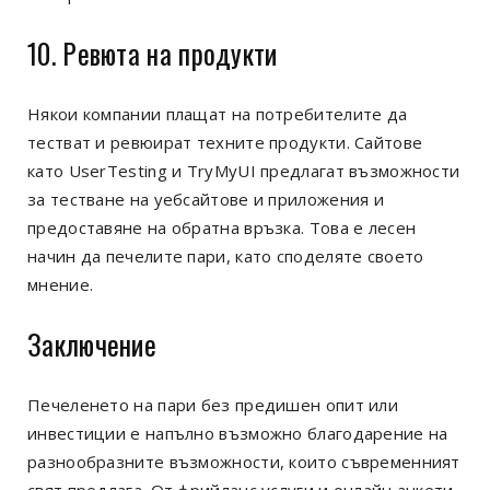
10. Ревюта на продукти
Някои компании плащат на потребителите да
тестват и ревюират техните продукти. Сайтове
като UserTesting и TryMyUI предлагат възможности
за тестване на уебсайтове и приложения и
предоставяне на обратна връзка. Това е лесен
начин да печелите пари, като споделяте своето
мнение.
Заключение
Печеленето на пари без предишен опит или
инвестиции е напълно възможно благодарение на
разнообразните възможности, които съвременният
свят предлага. От фрийланс услуги и онлайн анкети