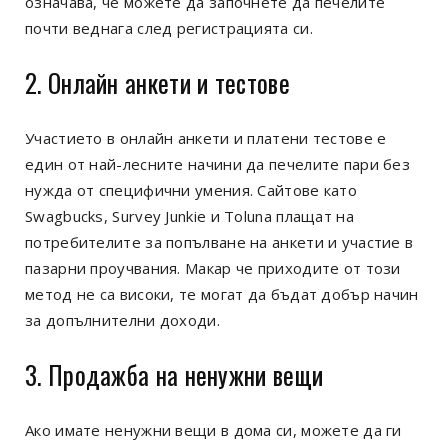
означава, че можете да започнете да печелите
почти веднага след регистрацията си.
2. Онлайн анкети и тестове
Участието в онлайн анкети и платени тестове е
един от най-лесните начини да печелите пари без
нужда от специфични умения. Сайтове като
Swagbucks, Survey Junkie и Toluna плащат на
потребителите за попълване на анкети и участие в
пазарни проучвания. Макар че приходите от този
метод не са високи, те могат да бъдат добър начин
за допълнителни доходи.
3. Продажба на ненужни вещи
Ако имате ненужни вещи в дома си, можете да ги