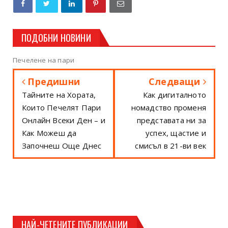
ПОДОБНИ НОВИНИ
Печелене на пари
Предишни
Следващи
Тайните на Хората,
Как дигиталното
Които Печелят Пари
номадство променя
Онлайн Всеки Ден – и
представата ни за
Как Можеш да
успех, щастие и
Започнеш Още Днес
смисъл в 21-ви век
НАЙ-ЧЕТЕНИТЕ ПУБЛИКАЦИИ