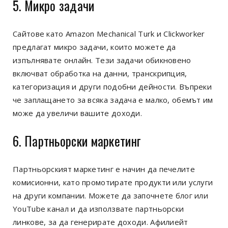
5. Микро задачи
Сайтове като Amazon Mechanical Turk и Clickworker
предлагат микро задачи, които можете да
изпълнявате онлайн. Тези задачи обикновено
включват обработка на данни, транскрипция,
категоризация и други подобни дейности. Въпреки
че заплащането за всяка задача е малко, обемът им
може да увеличи вашите доходи.
6. Партньорски маркетинг
Партньорският маркетинг е начин да печелите
комисионни, като промотирате продукти или услуги
на други компании. Можете да започнете блог или
YouTube канал и да използвате партньорски
линкове, за да генерирате доходи. Афилиейт