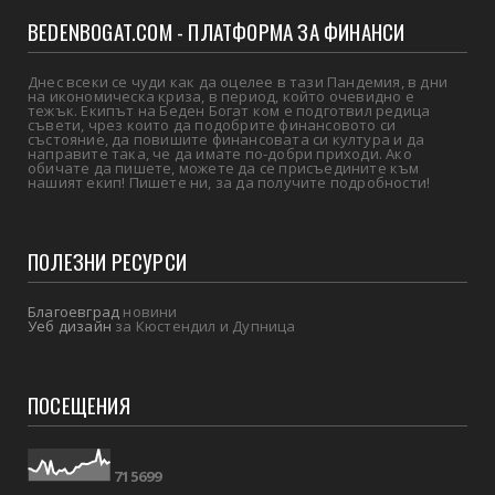
BEDENBOGAT.COM - ПЛАТФОРМА ЗА ФИНАНСИ
Днес всеки се чуди как да оцелее в тази Пандемия, в дни
на икономическа криза, в период, който очевидно е
тежък. Екипът на Беден Богат ком е подготвил редица
съвети, чрез които да подобрите финансовото си
състояние, да повишите финансовата си култура и да
направите така, че да имате по-добри приходи. Ако
обичате да пишете, можете да се присъедините към
нашият екип! Пишете ни, за да получите подробности!
ПОЛЕЗНИ РЕСУРСИ
Благоевград
новини
Уеб дизайн
за Кюстендил и Дупница
ПОСЕЩЕНИЯ
7
1
5
6
9
9