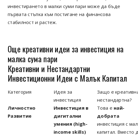
инвестирането в малки суми пари може да бъде
първата стъпка към постигане на финансова
стабилност и растеж.
Още креативни идеи за инвестиция на
малка сума пари
Креативни и Нестандартни
Инвестиционни Идеи с Малък Капитал
Категория
Идея за
Защо е креативн
инвестиция
нестандартна?
Личностно
Инвестиция в
Това е
най-
Развитие
дигитални
добрата
умения (high-
инвестиция с мал
income skills)
капитал. Вместо 