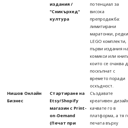
издания /
потенциал за
"Сникърхед"
висока
култура
препродажба:
лимитирани
маратонки, редк
LEGO комплекти,
първи издания н
комикси или книг
които се очаква 
поскъпнат с
времето поради
оскъдност.
Нишов Онлайн
Стартиране на
Създавате
Бизнес
Etsy/Shopify
креативен дизай
магазин с Print-
качвате го в
on-Demand
платформа, а тя г
(Печат при
печата върху