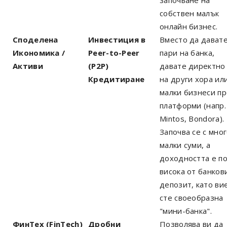
собствен малък
онлайн бизнес.
Споделена
Инвестиция в
Вместо да дават
Икономика /
Peer-to-Peer
пари на банка,
Активи
(P2P)
давате директно
Кредитиране
на други хора ил
малки бизнеси пр
платформи (напр.
Mintos, Bondora).
Започва се с мно
малки суми, а
доходността е по
висока от банков
депозит, като ви
сте своеобразна
"мини-банка".
ФинТех (FinTech)
Дробни
Позволява ви да