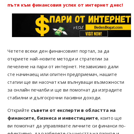
пътя към финансовия успех от интернет днес!
Четете всеки ден финансовият портал, за да
откриете най-новите методи и стратегии за
печелене на пари от интернет. Независимо дали
сте начинаещ или опитен предприемач, нашите
статии ще ви насочат към вълнуващи възможности
за онлайн печалби и ще ви помогнат да изградите
стабилни и дългосрочни пасивни доходи.
Открийте
съвети от експерти в областта на
финансите, бизнеса и инвестициите
, които ще
ви помогнат да управлявате личните си финанси по-
ефективно, да разберете същността на парите и