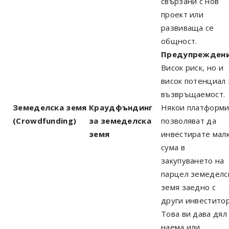
свързани с нов
проект или
развиваща се
общност.
Предупреждени
Висок риск, но и
висок потенциал 
възвръщаемост.
Земеделска земя
Краудфъндинг
Някои платформ
(Crowdfunding)
за земеделска
позволяват да
земя
инвестирате мал
сума в
закупуването на
парцел земеделс
земя заедно с
други инвеститор
Това ви дава дял
наема или