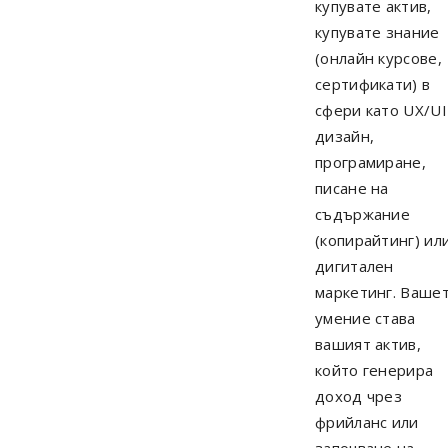
купувате актив,
купувате знание
(онлайн курсове,
сертификати) в
сфери като UX/UI
дизайн,
програмиране,
писане на
съдържание
(копирайтинг) ил
дигитален
маркетинг. Ваше
умение става
вашият актив,
който генерира
доход чрез
фрийланс или
започване на