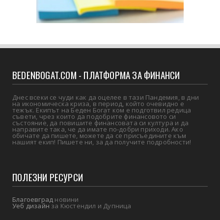
BEDENBOGAT.COM - ПЛАТФОРМА ЗА ФИНАНСИ
Днес всеки се чуди как да оцелее в тази Пандемия, в дни
на икономическа криза, в период, който очевидно е
тежък. Екипът на Беден Богат ком е подготвил редица
съвети, чрез които да подобрите финансовото си
състояние, да повишите финансовата си култура и да
направите така, че да имате по-добри приходи. Ако
обичате да пишете, можете да се присъедините към
нашият екип! Пишете ни, за да получите подробности!
ПОЛЕЗНИ РЕСУРСИ
Благоевград
новини
Уеб дизайн
за Кюстендил и Дупница