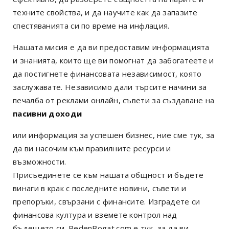
техните свойства, и да научите как да запазите
спестяванията си по време на инфлация.
Нашата мисия е да ви предоставим информацията
и знанията, които ще ви помогнат да забогатеете и
да постигнете финансовата независимост, която
заслужавате. Независимо дали търсите начини за
печалба от реклами онлайн, съвети за създаване на
пасивни доходи
или информация за успешен бизнес, ние сме тук, за
да ви насочим към правилните ресурси и
възможности.
Присъединете се към нашата общност и бъдете
винаги в крак с последните новини, съвети и
препоръки, свързани с финансите. Изградете си
финансова култура и вземете контрол над
бъдещето си. BedenBogat.com е тук, за да ви