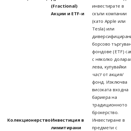
(Fractional)
инвестирате в
Акции и ETF-и
скъпи компании
(като Apple или
Tesla) или
диверсифициран
борсово търгува
фондове (ETF) са
с няколко долара
лева, купувайки
част
от акция/
фонд. Изключва
високата входна
бариера на
традиционното
брокерство.
Колекционерство
Инвестиция в
Инвестиране в
лимитирани
предмети с