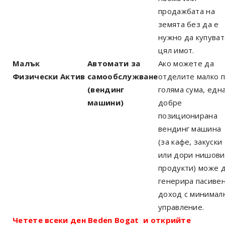
продажбата на
земята без да е
нужно да купуват
цял имот.
Малък
Автомати за
Ако можете да
Физически Актив
самообслужване
отделите малко п
(вендинг
голяма сума, едн
машини)
добре
позиционирана
вендинг машина
(за кафе, закуски
или дори нишови
продукти) може 
генерира пасиве
доход с минимал
управление.
Четете всеки ден Beden Bogat и открийте