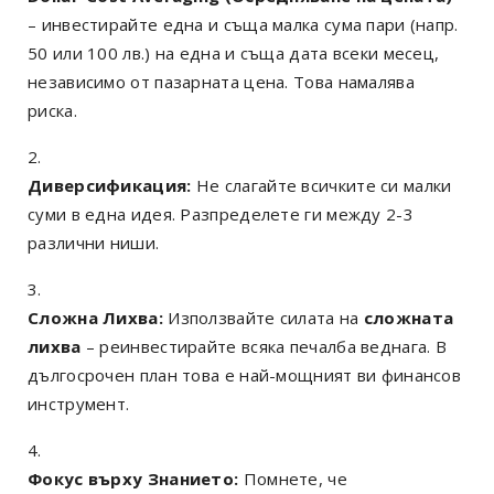
– инвестирайте една и съща малка сума пари (напр.
50 или 100 лв.) на една и съща дата всеки месец,
независимо от пазарната цена. Това намалява
риска.
Диверсификация:
Не слагайте всичките си малки
суми в една идея. Разпределете ги между 2-3
различни ниши.
Сложна Лихва:
Използвайте силата на
сложната
лихва
– реинвестирайте всяка печалба веднага. В
дългосрочен план това е най-мощният ви финансов
инструмент.
Фокус върху Знанието:
Помнете, че