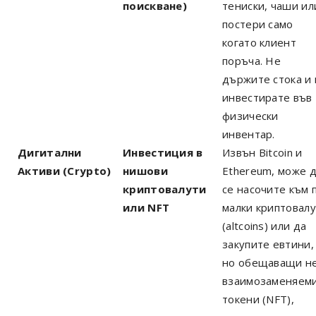
поискване)
тениски, чаши ил
постери само
когато клиент
поръча. Не
държите стока и 
инвестирате във
физически
инвентар.
Дигитални
Инвестиция в
Извън Bitcoin и
Активи (Crypto)
нишови
Ethereum, може 
криптовалути
се насочите към 
или NFT
малки криптовал
(altcoins) или да
закупите евтини,
но обещаващи н
взаимозаменяем
токени (NFT),