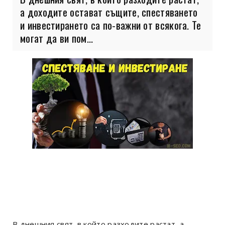
а доходите остават същите, спестяването
и инвестирането са по-важни от всякога. Те
могат да ви пом...
В днешния свят, в който разходите растат, а