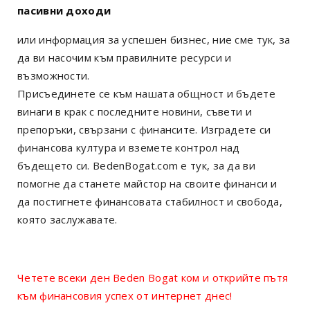
пасивни доходи
или информация за успешен бизнес, ние сме тук, за
да ви насочим към правилните ресурси и
възможности.
Присъединете се към нашата общност и бъдете
винаги в крак с последните новини, съвети и
препоръки, свързани с финансите. Изградете си
финансова култура и вземете контрол над
бъдещето си. BedenBogat.com е тук, за да ви
помогне да станете майстор на своите финанси и
да постигнете финансовата стабилност и свобода,
която заслужавате.
Четете всеки ден Beden Bogat ком и открийте пътя
към финансовия успех от интернет днес!