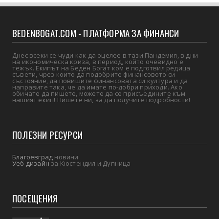
BEDENBOGAT.COM - ПЛАТФОРМА ЗА ФИНАНСИ
Днес всеки се чуди как да оцелее в тази Пандемия, в дни
на икономическа криза, в период, който очевидно е
тежък. Екипът на Беден Богат ком е подготвил редица
съвети, чрез които да подобрите финансовото си
състояние, да повишите финансовата си култура и да
направите така, че да имате по-добри приходи. Ако
обичате да пишете, можете да се присъедините към
нашият екип! Пишете ни, за да получите подробности!
ПОЛЕЗНИ РЕСУРСИ
Благоевград
новини
Уеб дизайн
за Кюстендил и Дупница
ПОСЕЩЕНИЯ