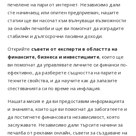
печелене на пари от интернет. Независимо дали
сте начинаещ или опитен предприемач, нашите
статии ще ви насочат към вълнуващи възможности
за онлайн печалби и ще ви помогнат да изградите
стабилни и дългосрочни пасивни доходи.
Открийте
съвети от експерти в областта на
финансите, бизнеса и инвестициите
, които ще
ви помогнат да управлявате личните си финанси по-
ефективно, да разберете същността на парите и
техните свойства, и да научите как да запазите
спестяванията си по време на инфлация.
Нашата мисия е да ви предоставим информацията
и знанията, които ще ви помогнат да забогатеете и
да постигнете финансовата независимост, която
заслужавате. Независимо дали търсите начини за
печалба от реклами онлайн, съвети за създаване на