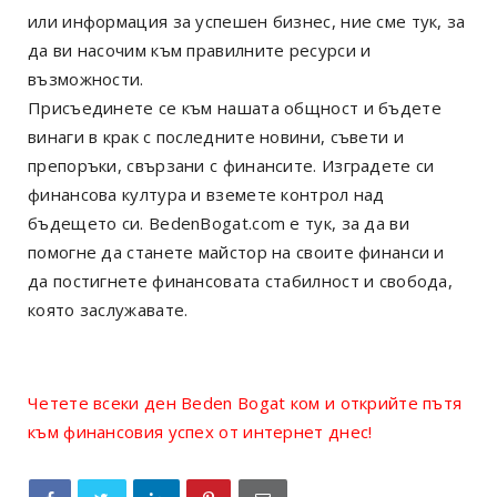
или информация за успешен бизнес, ние сме тук, за
да ви насочим към правилните ресурси и
възможности.
Присъединете се към нашата общност и бъдете
винаги в крак с последните новини, съвети и
препоръки, свързани с финансите. Изградете си
финансова култура и вземете контрол над
бъдещето си. BedenBogat.com е тук, за да ви
помогне да станете майстор на своите финанси и
да постигнете финансовата стабилност и свобода,
която заслужавате.
Четете всеки ден Beden Bogat ком и открийте пътя
към финансовия успех от интернет днес!