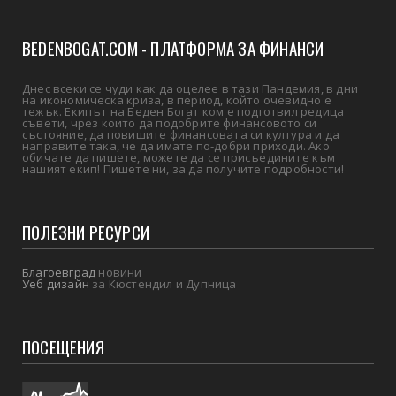
BEDENBOGAT.COM - ПЛАТФОРМА ЗА ФИНАНСИ
Днес всеки се чуди как да оцелее в тази Пандемия, в дни
на икономическа криза, в период, който очевидно е
тежък. Екипът на Беден Богат ком е подготвил редица
съвети, чрез които да подобрите финансовото си
състояние, да повишите финансовата си култура и да
направите така, че да имате по-добри приходи. Ако
обичате да пишете, можете да се присъедините към
нашият екип! Пишете ни, за да получите подробности!
ПОЛЕЗНИ РЕСУРСИ
Благоевград
новини
Уеб дизайн
за Кюстендил и Дупница
ПОСЕЩЕНИЯ