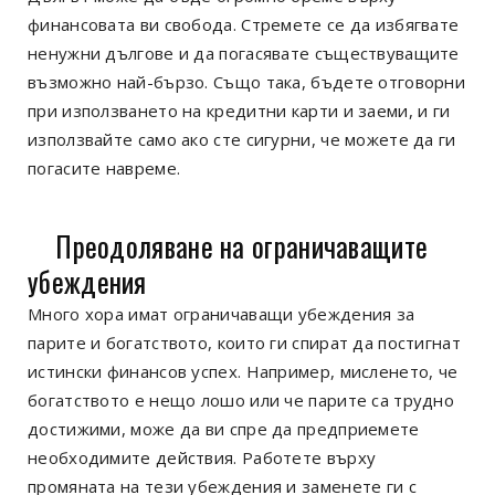
финансовата ви свобода. Стремете се да избягвате
ненужни дългове и да погасявате съществуващите
възможно най-бързо. Също така, бъдете отговорни
при използването на кредитни карти и заеми, и ги
използвайте само ако сте сигурни, че можете да ги
погасите навреме.
Преодоляване на ограничаващите
убеждения
Много хора имат ограничаващи убеждения за
парите и богатството, които ги спират да постигнат
истински финансов успех. Например, мисленето, че
богатството е нещо лошо или че парите са трудно
достижими, може да ви спре да предприемете
необходимите действия. Работете върху
промяната на тези убеждения и заменете ги с