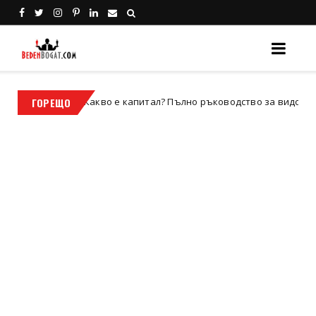
Какво е капитал? Пълно ръководство за видовете капитал, 
ГОРЕЩО
ес