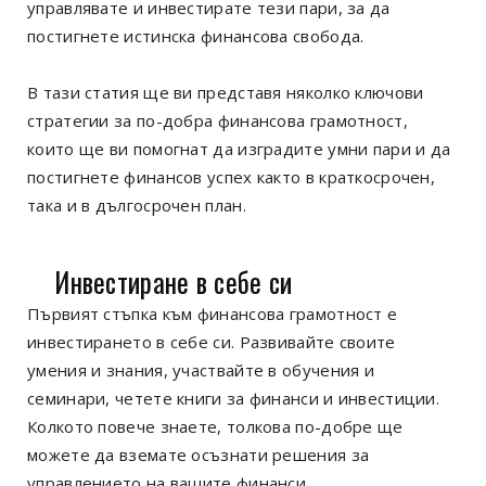
управлявате и инвестирате тези пари, за да
постигнете истинска финансова свобода.
В тази статия ще ви представя няколко ключови
стратегии за по-добра финансова грамотност,
които ще ви помогнат да изградите умни пари и да
постигнете финансов успех както в краткосрочен,
така и в дългосрочен план.
Инвестиране в себе си
Първият стъпка към финансова грамотност е
инвестирането в себе си. Развивайте своите
умения и знания, участвайте в обучения и
семинари, четете книги за финанси и инвестиции.
Колкото повече знаете, толкова по-добре ще
можете да вземате осъзнати решения за
управлението на вашите финанси.