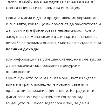
техните свойства, и да научите как да запазите
спестяванията си по време на инфлация.
Нашата мисия е да ви предоставим информацията
и знанията, които ще ви помогнат да забогатеете и
да постигнете финансовата независимост, която
заслужавате. Независимо дали търсите начини за
печалба от реклами онлайн, съвети за създаване на
пасивни доходи
или информация за успешен бизнес, ние сме тук, за
да ви насочим към правилните ресурси и
възможности.
Присъединете се към нашата общност и бъдете
винаги в крак с последните новини, съвети и
препоръки, свързани с финансите. Изградете си
финансова култура и вземете контрол над
бъдещето си. BedenBogat.com е тук, за да ви