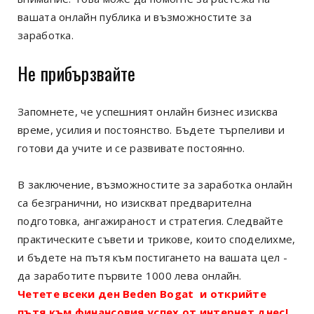
вашата онлайн публика и възможностите за
заработка.
Не прибързвайте
Запомнете, че успешният онлайн бизнес изисква
време, усилия и постоянство. Бъдете търпеливи и
готови да учите и се развивате постоянно.
В заключение, възможностите за заработка онлайн
са безгранични, но изискват предварителна
подготовка, ангажираност и стратегия. Следвайте
практическите съвети и трикове, които споделихме,
и бъдете на пътя към постигането на вашата цел -
да заработите първите 1000 лева онлайн.
Четете всеки ден Beden Bogat и открийте
пътя към финансовия успех от интернет днес!