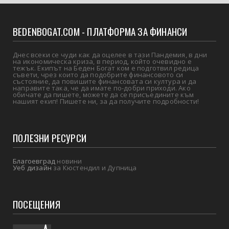
BEDENBOGAT.COM - ПЛАТФОРМА ЗА ФИНАНСИ
Днес всеки се чуди как да оцелее в тази Пандемия, в дни
на икономическа криза, в период, който очевидно е
тежък. Екипът на Беден Богат ком е подготвил редица
съвети, чрез които да подобрите финансовото си
състояние, да повишите финансовата си култура и да
направите така, че да имате по-добри приходи. Ако
обичате да пишете, можете да се присъедините към
нашият екип! Пишете ни, за да получите подробности!
ПОЛЕЗНИ РЕСУРСИ
Благоевград
новини
Уеб дизайн
за Кюстендил и Дупница
ПОСЕЩЕНИЯ