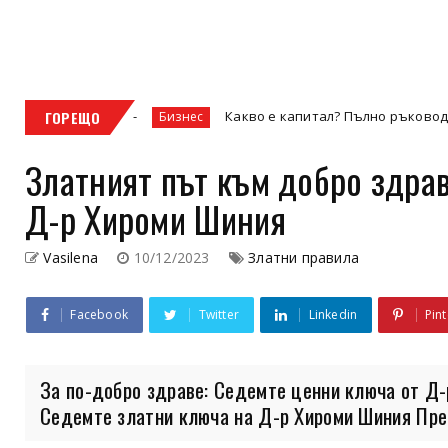
ГОРЕЩО
Какво е капитал? Пълно ръководство за видовете
Бизнес
Златният път към добро здра
Д-р Хироми Шиния
Vasilena
10/12/2023
Златни правила
Facebook
Twitter
Linkedin
Pint
За по-добро здраве: Седемте ценни ключа от Д-
Седемте златни ключа на Д-р Хироми Шиния Пред