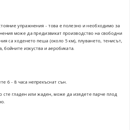
тояние упражнения - това е полезно и необходимо за
нения може да предизвикат производство на свободни
ия са ходенето пеша (около 5 км), плуването, тенисът,
а, бойните изкуства и аеробиката.
те 6 - 8 часа непрекъснат сън.
ко сте гладен или жаден, може да изядете парче плод
но.