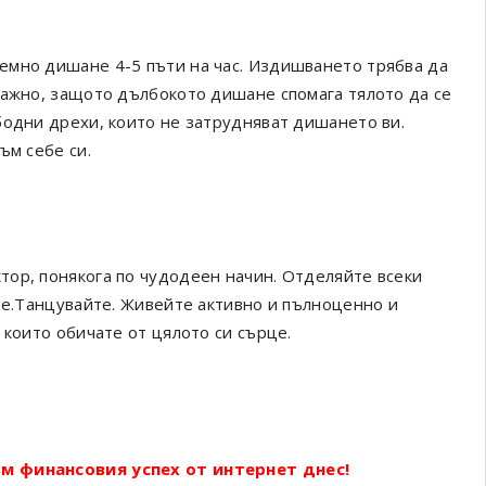
емно дишане 4-5 пъти на час. Издишването трябва да
важно, защото дълбокото дишане спомага тялото да се
бодни дрехи, които не затрудняват дишането ви.
ъм себе си.
ор, понякога по чудодеен начин. Отделяйте всеки
йте.Танцувайте. Живейте активно и пълноценно и
 които обичате от цялото си сърце.
м финансовия успех от интернет днес!