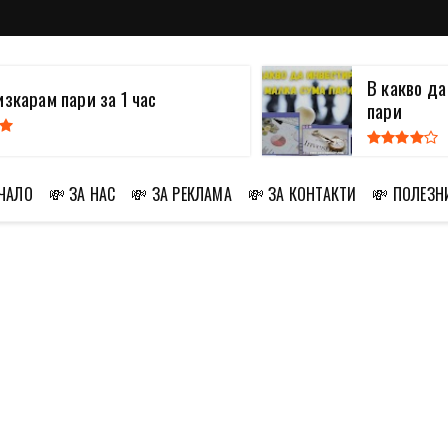
В какво д
изкарам пари за 1 час
пари
АЧАЛО
💸 ЗА НАС
💸 ЗА РЕКЛАМА
💸 ЗА КОНТАКТИ
💸 ПОЛЕЗН