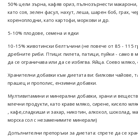
50% цели зърна, кафяв ориз, пълнозърнести макарони,
като соя, зелен фасул, нахут, леша, шарен боб, грах, 
кореноплодни, като картофи, моркови и др.
5-10% плодове, семена и ядки
10-15% животински белтъчини (не повече от 85 - 115 гр
дребните риби. Птици: пилета, патици, пуйки - само в 
да се ограничава или да се избягва. Яйца. Соево мляко
Хранителни добавки към диетата ви: билкови чайове, т
прашец и прополис, ензимни добавки.
Мултивитамини и минерални добавки, храни и вещества
млечни продукти, като краве мляко, сирене, кисело мляк
, кафе,сладкиши и захар, никотин, алкохол, шоколад, м
морска сол с незаменимите минерали)
Допълнителни препоръки за диетата: спрете да се хран