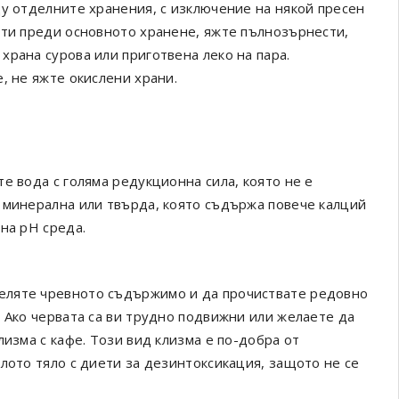
ду отделните хранения, с изключение на някой пресен
ути преди основното хранене, яжте пълнозърнести,
храна сурова или приготвена леко на пара.
, не яжте окислени храни.
е вода с голяма редукционна сила, която не е
 минерална или твърда, която съдържа повече калций
на рН среда.
ляте чревното съдържимо и да прочиствате редовно
 Ако червата са ви трудно подвижни или желаете да
лизма с кафе. Този вид клизма е по-добра от
лото тяло с диети за дезинтоксикация, защото не се