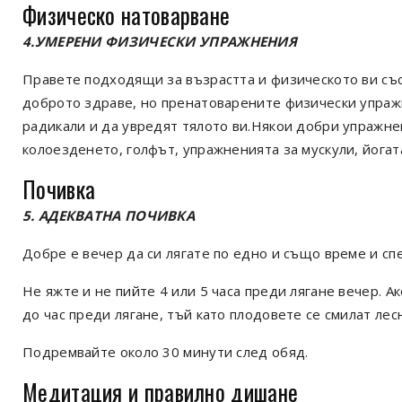
Физическо натоварване
4.УМЕРЕНИ ФИЗИЧЕСКИ УПРАЖНЕНИЯ
Правете подходящи за възрастта и физическото ви със
доброто здраве, но пренатоварените физически упраж
радикали и да увредят тялото ви.Някои добри упражнен
колоезденето, голфът, упражненията за мускули, йогат
Почивка
5. АДЕКВАТНА ПОЧИВКА
Добре е вечер да си лягате по едно и също време и спе
Не яжте и не пийте 4 или 5 часа преди лягане вечер. А
до час преди лягане, тъй като плодовете се смилат лес
Подремвайте около 30 минути след обяд.
Медитация и правилно дишане