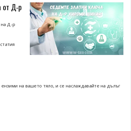
 от Д-р
 на Д-р
 статия
 ензими на вашето тяло, и се наслаждавайте на дълъг