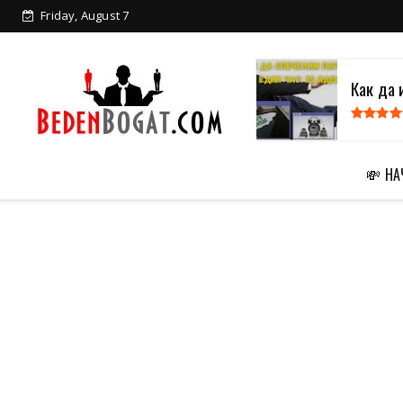
Friday, August 7
Как да 
💸 Н