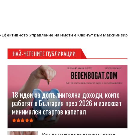
авление на Имоти е Ключът към Максимизиране на Пасивните Дох
НАЙ-ЧЕТЕНИТЕ ПУБЛИКАЦИИ
18 идеи за допълнителни доходи, които
работят в България през 2026 и изискват
минимален стартов капитал
Как да изградите пасивен доход,