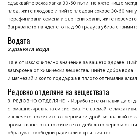
сдъвквайте всяка хапка 30-50 пъти, не яжте нищо меж
плод, яжте плодове и пийте плодови сокове 30-60 мин
нерафинирани семена и зърнени храни, яжте повечето 
Загряването на яденето над 90 градуса убива ензимите
Водата
2.ДОБРАТА ВОДА
Тя е от изключително значение за вашето здраве. Пийт
замърсена от химически вещества. Пийте добра вода -
и магнезий и която поддържа в тялото оптимална алкал
Редовно отделяне на веществата
3. РЕДОВНО ОТДЕЛЯНЕ - Изработете си навик да отде
стомашно-чревната си система. Не вземайте лаксативи.
извлечете токсините от черния си дроб, използвайте к
прочистването на токсините от дебелото черво и от ця
образуват свободни радикали в кръвния ток.