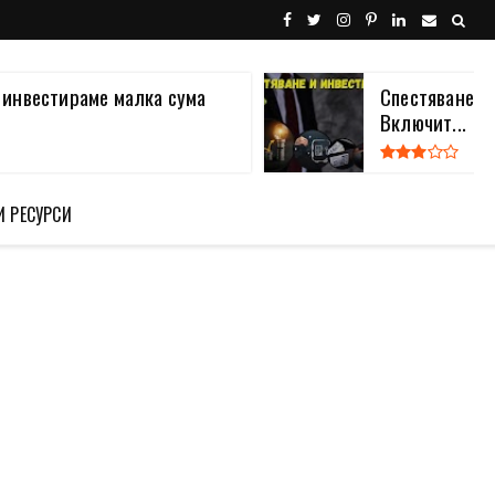
а инвестираме малка сума
Спестяване и
Включит...
И РЕСУРСИ