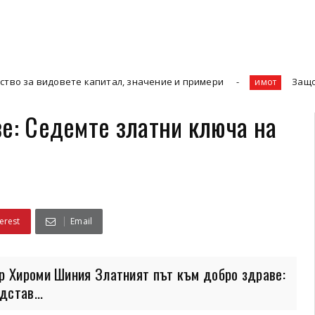
 капитал, значение и примери
Защо Ефективното Упр
имот
ве: Седемте златни ключа на
erest
Email
р Хироми Шиния Златният път към добро здраве:
став...