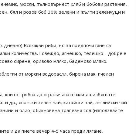
 ечемик, мюсли, пълнозърнест хляб и бобови растения,
черен, бял и розов боб 30% зелени и жълти зеленчуци и
. дневно):Всякакви риби, но за предпочитане са
малки количества. Говеждо, агнешко, телешко - добре е
, соево сирене, оризово мляко, бадемово мляко.
аблетки от морски водорасли, бирена мая, пчелен
, които трябва да ограничавате или да избягвате:
о и др., японски зелен чай, китайски чай, английски чай
азнини и олио, обикновена трапезна сол (използвайте
ите и да пиете вечер 4-5 часа преди лягане,