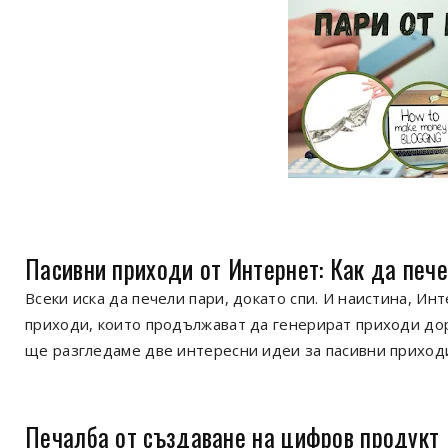
Пасивни приходи от Интернет: Как да пече
Всеки иска да печели пари, докато спи. И наистина, И
приходи, които продължават да генерират приходи дор
ще разгледаме две интересни идеи за пасивни приход
Печалба от създаване на цифров продукт