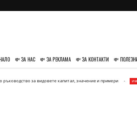
АЧАЛО
💸 ЗА НАС
💸 ЗА РЕКЛАМА
💸 ЗА КОНТАКТИ
💸 ПОЛЕЗН
 за видовете капитал, значение и примери
Защо Еф
имот