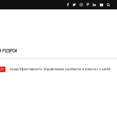
И РЕСУРСИ
ективното Управление на Имоти е Ключът към Максимизиране на П