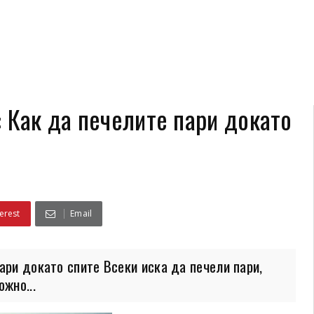
 Как да печелите пари докато
erest
Email
ари докато спите Всеки иска да печели пари,
жно...