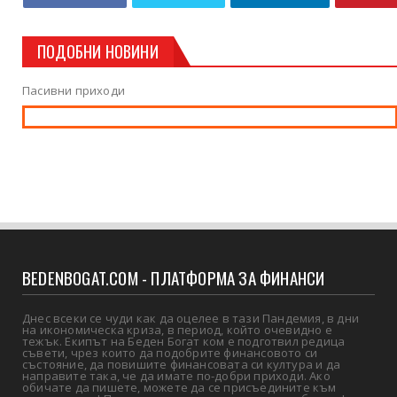
ПОДОБНИ НОВИНИ
Пасивни приходи
BEDENBOGAT.COM - ПЛАТФОРМА ЗА ФИНАНСИ
Днес всеки се чуди как да оцелее в тази Пандемия, в дни
на икономическа криза, в период, който очевидно е
тежък. Екипът на Беден Богат ком е подготвил редица
съвети, чрез които да подобрите финансовото си
състояние, да повишите финансовата си култура и да
направите така, че да имате по-добри приходи. Ако
обичате да пишете, можете да се присъедините към