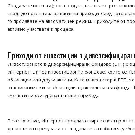
Създаването на цифров продукт, като електронна книг
създаде потенциал за пасивни приходи. След като създ
го продавате на автоматичен режим. Приходите от пр
активно участвате в процеса.
Приходи от инвестиции в диверсифициран
Инвестирането в диверсифицирани фондове (ETF) е ощ
Интернет. ETF са инвестиционни фондове, които се тър
облигации или други активи. Като инвеститор в ETF, 
от компаниите или облигациите, включени във фонда.
сметка и ви осигуряват пасивен приход.
В заключение, Интернет предлага широк спектър от в
дали сте интересувани от създаване на собствен уебса