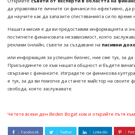
Открийте
съвети от експерти в областта на финан
да управлявате личните си финанси по-ефективно, да р
да научите как да запазите спестяванията си по време 
Нашата мисия е да ви предоставим информацията и зна
постигнете финансовата независимост, която заслужав
реклами онлайн, съвети за създаване на
пасивни дох
или информация за успешен бизнес, ние сме тук, за да
Присъединете се към нашата общност и бъдете винаги 
свързани с финансите. Изградете си финансова култур
е тук, за да ви помогне да станете майстор на своите 
свобода, която заслужавате.
Четете всеки ден Beden Bogat ком и открийте пътя към
Facebook
Twitter
Linkedin
Pint