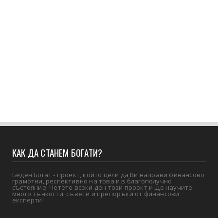
КАК ДА СТАНЕМ БОГАТИ?
Беден Богат - проект, който цели да Ви направи финансово
грамотни, респективно на това и в благополучно
състояние! Четете всеки ден този проект и ще научите
много тънкости, съвети и препоръки от финансови
експерти!