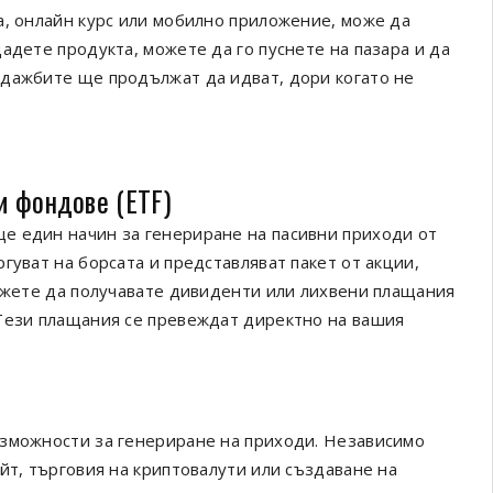
а, онлайн курс или мобилно приложение, може да
адете продукта, можете да го пуснете на пазара и да
одажбите ще продължат да идват, дори когато не
и фондове (ETF)
е един начин за генериране на пасивни приходи от
гуват на борсата и представляват пакет от акции,
можете да получавате дивиденти или лихвени плащания
 Тези плащания се превеждат директно на вашия
ъзможности за генериране на приходи. Независимо
йт, търговия на криптовалути или създаване на