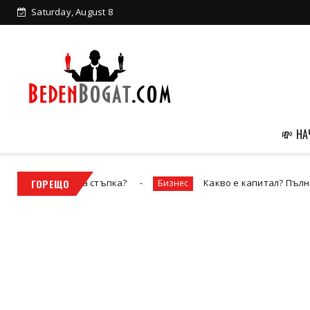
Saturday, August 8
💸 Н
нсова стъпка?
ГОРЕЩО
Какво е капитал? Пълно ръководство
Бизнес