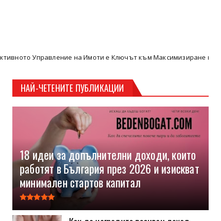
ие на Имоти е Ключът към Максимизиране на Пасивните Доходи –
НАЙ-ЧЕТЕНИТЕ ПУБЛИКАЦИИ
18 идеи за допълнителни доходи, които
работят в България през 2026 и изискват
минимален стартов капитал
Как да изградите пасивен доход,