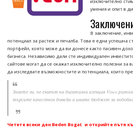
изключително стим
умения и опит в д
Заключен
В заключение, инв
потенциал за растеж и печалба. Това е една успешна 
портфейл, която може да ви донесе както пасивен дохо
бизнеса. Независимо дали сте индивидуален инвестит
сайтове могат да се окажат изключително полезни за 
да изследвате възможностите и потенциала, които пре
Знаете ли, че екипът на дигитална агенция Viseo разпо
търсите качествен домейн и имате бюджет за подобн
Четете всеки ден Beden Bogat и открийте пътя къ