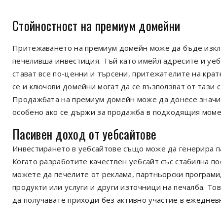
Стойностност на премиум домейни
Притежаването на премиум домейн може да бъде изк
печеливша инвестиция. Тъй като имейл адресите и уе
стават все по-ценни и търсени, притежателите на кра
се и ключови домейни могат да се възползват от тази с
Продажбата на премиум домейн може да донесе значи
особено ако се държи за продажба в подходящия моме
Пасивен доход от уебсайтове
Инвестирането в уебсайтове също може да генерира п
Когато разработите качествен уебсайт със стабилна п
можете да печелите от реклама, партньорски програми
продукти или услуги и други източници на печалба. Тов
да получавате приходи без активно участие в ежеднев