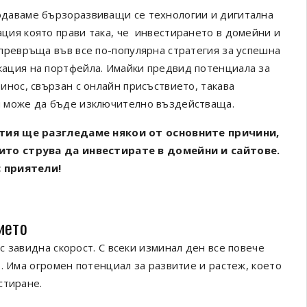
даваме бързоразвиващи се технологии и дигитална
ция която прави така, че инвестирането в домейни и
 превръща във все по-популярна стратегия за успешна
ация на портфейла. Имайки предвид потенциала за
инос, свързан с онлайн присъствието, такава
 може да бъде изключително въздействаща.
атия ще разгледаме някои от основните причини,
ито струва да инвестирате в домейни и сайтове.
с приятели!
ието
 завидна скорост. С всеки изминал ден все повече
. Има огромен потенциал за развитие и растеж, което
стиране.