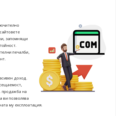
лючително
бсайтовете
тки, запомнящи
тойност.
телни печалби,
нт.
асивен доход.
осещаемост,
, продажба на
а ви позволява
ната му експлоатация.