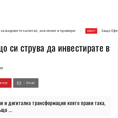
тал, значение и примери
Защо Ефективното Управлен
имот
о си струва да инвестирате в
ве
erest
Email
и и дигитална трансформация която прави така,
ща ...