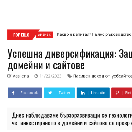
ГОРЕЩО
Какво е капитал? Пълно ръководство за видовете капи
Бизнес
Успешна диверсификация: Защ
домейни и сайтове
Vasilena
11/22/2023
Пасивен доход от уебсайто
Facebook
Twitter
Linkedin
Pint
Днес наблюдаваме бързоразвиващи се технологи
че инвестирането в домейни и сайтове се превръ