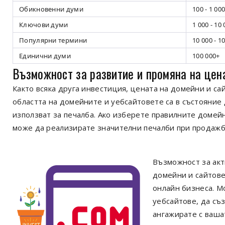
Обикновенни думи
100 - 1 00
Ключови думи
1 000 - 10
Популярни термини
10 000 - 1
Единични думи
100 000+
Възможност за развитие и промяна на цен
Както всяка друга инвестиция, цената на домейни и са
областта на домейните и уебсайтовете са в състояние
използват за печалба. Ако изберете правилните домейн
може да реализирате значителни печалби при продажб
Възможност за акт
домейни и сайтове
онлайн бизнеса. М
уебсайтове, да съ
ангажирате с ваша