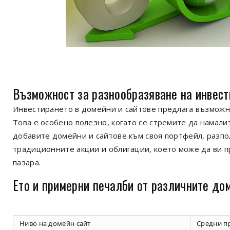
Възможност за разнообразяване на инвес
Инвестирането в домейни и сайтове предлага възможн
Това е особено полезно, когато се стремите да намалит
добавите домейни и сайтове към своя портфейл, разпол
традиционните акции и облигации, което може да ви 
пазара.
Ето и примерни печалби от различните до
Ниво на домейн сайт
Средни п