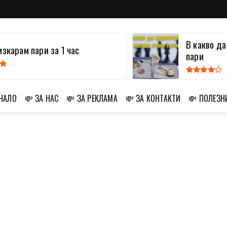
В какво д
изкарам пари за 1 час
пари
АЧАЛО
💸 ЗА НАС
💸 ЗА РЕКЛАМА
💸 ЗА КОНТАКТИ
💸 ПОЛЕЗН