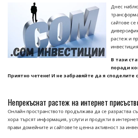
Днес наблю
трансформа
сайтове се
диверсифик
растеж и пр
инвестиция
В тази ст
поради ко
Приятно четене! И не забравяйте да я споделите 
Непрекъснат растеж на интернет присъств
Онлайн пространството продължава да се разраства със
хора търсят информация, услуги и продукти в интернет
прави домейните и сайтовете ценна активност за инве