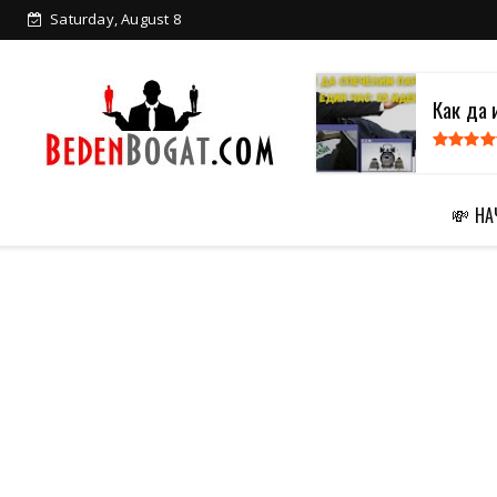
Saturday, August 8
Как да 
💸 Н