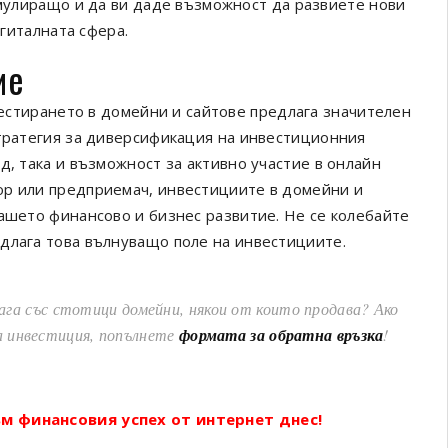
улиращо и да ви даде възможност да развиете нови
игиталната сфера.
ие
естирането в домейни и сайтове предлага значителен
стратегия за диверсификация на инвестиционния
д, така и възможност за активно участие в онлайн
ор или предприемач, инвестициите в домейни и
вашето финансово и бизнес развитие. Не се колебайте
длага това вълнуващо поле на инвестициите.
лага със стотици домейни, някои от които продава? Ако
а инвестиция, попълнете
формата за обратна връзка
!
м финансовия успех от интернет днес!