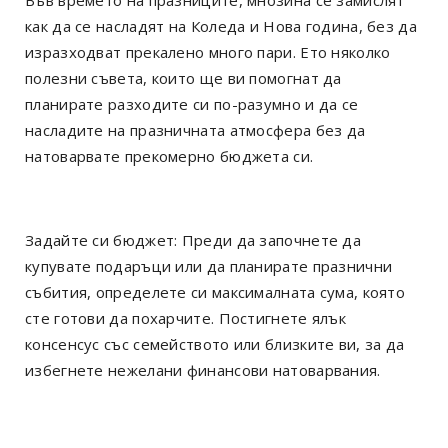
как да се насладят на Коледа и Нова година, без да
изразходват прекалено много пари. Ето няколко
полезни съвета, които ще ви помогнат да
планирате разходите си по-разумно и да се
насладите на празничната атмосфера без да
натоварвате прекомерно бюджета си.
Задайте си бюджет: Преди да започнете да
купувате подаръци или да планирате празнични
събития, определете си максималната сума, която
сте готови да похарчите. Постигнете ялък
консенсус със семейството или близките ви, за да
избегнете нежелани финансови натоварвания.