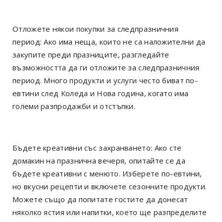
Отложете някои покупки за следпразничния
период: Ако има неща, които не са наложителни да
закупите преди празниците, разгледайте
възможността да ги отложите за следпразничния
период. Много продукти и услуги често биват по-
евтини след Коледа и Нова година, когато има
големи разпродажби и отстъпки.
Бъдете креативни със захранването: Ако сте
домакин на празнична вечеря, опитайте се да
бъдете креативни с менюто. Изберете по-евтини,
но вкусни рецепти и включете сезонните продукти.
Можете също да попитате гостите да донесат
няколко ястия или напитки, което ще разпределите