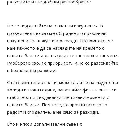
разходите и ще добави разнообразие.
Не се поддавайте на излишни изкушения: В
празничния сезон сме обградени от различни
изкушения за покупки и разходи. Но помнете, че
най-важното е да се насладите на времето с
вашите близки и да създадете специални спомени.
Разберете своите приоритети и не се разсейвайте
в безполезни разходи.
Спазвайки тези съвети, можете да се насладите на
Коледа и Нова година, запазвайки финансовата си
стабилност и създавайки специални моменти с
вашите близки. Помнете, че празниците са за
радост и споделяне, а не само за разходи.
Ето и някои допълнителни съвети: