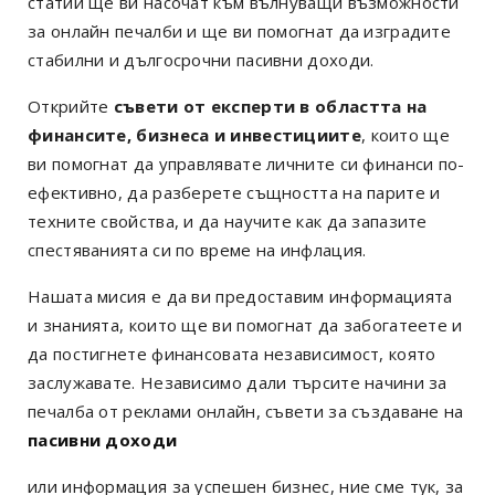
статии ще ви насочат към вълнуващи възможности
за онлайн печалби и ще ви помогнат да изградите
стабилни и дългосрочни пасивни доходи.
Открийте
съвети от експерти в областта на
финансите, бизнеса и инвестициите
, които ще
ви помогнат да управлявате личните си финанси по-
ефективно, да разберете същността на парите и
техните свойства, и да научите как да запазите
спестяванията си по време на инфлация.
Нашата мисия е да ви предоставим информацията
и знанията, които ще ви помогнат да забогатеете и
да постигнете финансовата независимост, която
заслужавате. Независимо дали търсите начини за
печалба от реклами онлайн, съвети за създаване на
пасивни доходи
или информация за успешен бизнес, ние сме тук, за