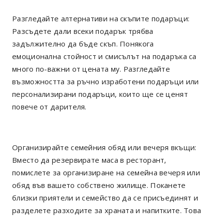
Разгледайте алтернативи на скъпите подаръци:
Разсъдете дали всеки подарък трябва
задължително да бъде скъп. Понякога
емоционална стойност и смисълът на подаръка са
много по-важни от цената му. Разгледайте
възможността за ръчно изработени подаръци или
персонализирани подаръци, които ще се ценят
повече от дарителя.
Организирайте семейния обяд или вечеря вкъщи:
Вместо да резервирате маса в ресторант,
помислете за организиране на семейна вечеря или
обяд във вашето собствено жилище. Поканете
близки приятели и семейство да се присъединят и
разделете разходите за храната и напитките. Това