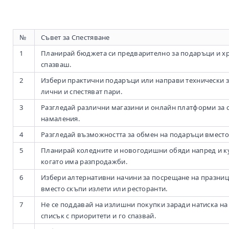
№
Съвет за Спестяване
1
Планирай бюджета си предварително за подаръци и хра
спазваш.
2
Избери практични подаръци или направи технически за
лични и спестяват пари.
3
Разгледай различни магазини и онлайн платформи за 
намаления.
4
Разгледай възможността за обмен на подаръци вместо
5
Планирай коледните и новогодишни обяди напред и к
когато има разпродажби.
6
Избери алтернативни начини за посрещане на празниц
вместо скъпи излети или ресторанти.
7
Не се поддавай на излишни покупки заради натиска на
списък с приоритети и го спазвай.