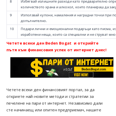
8
Избягвай излишните разходи като предварително опр
количеството храна и алкохол, които планираш да за
9
Използвай купони, намаления и наградни точки при по
допълнително.
10
Подари лични и емоционални подаръци като писма, и
изработени неща, които са специални и не струват мно
Четете всеки ден Beden Bogat и открийте
пътя към финансовия успех от интернет днес!
Четете всеки ден финансовият портал, за да
откриете най-новите методи и стратегии за
печелене на пари от интернет. Независимо дали
сте начинаещ или опитен предприемач, нашите