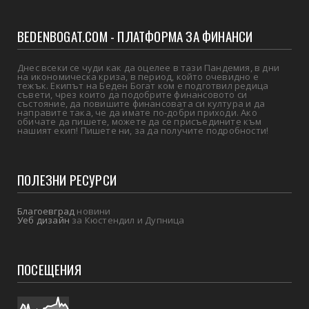
BEDENBOGAT.COM - ПЛАТФОРМА ЗА ФИНАНСИ
Днес всеки се чуди как да оцелее в тази Пандемия, в дни
на икономическа криза, в период, който очевидно е
тежък. Екипът на Беден Богат ком е подготвил редица
съвети, чрез които да подобрите финансовото си
състояние, да повишите финансовата си култура и да
направите така, че да имате по-добри приходи. Ако
обичате да пишете, можете да се присъедините към
нашият екип! Пишете ни, за да получите подробности!
ПОЛЕЗНИ РЕСУРСИ
Благоевград
новини
Уеб дизайн
за Кюстендил и Дупница
ПОСЕЩЕНИЯ