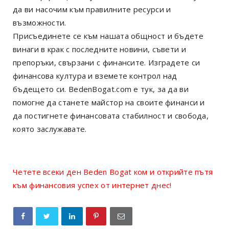
да ви насочим към правилните ресурси и
възможности.
Присъединете се към нашата общност и бъдете
винаги в крак с последните новини, съвети и
препоръки, свързани с финансите. Изградете си
финансова култура и вземете контрол над
бъдещето си. BedenBogat.com е тук, за да ви
помогне да станете майстор на своите финанси и
да постигнете финансовата стабилност и свобода,
която заслужавате.
Четете всеки ден Beden Bogat ком и открийте пътя
към финансовия успех от интернет днес!