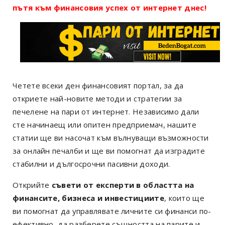
пътя към финансовия успех от интернет днес!
Четете всеки ден финансовият портал, за да
откриете най-новите методи и стратегии за
печелене на пари от интернет. Независимо дали
сте начинаещ или опитен предприемач, нашите
статии ще ви насочат към вълнуващи възможности
за онлайн печалби и ще ви помогнат да изградите
стабилни и дългосрочни пасивни доходи.
Открийте
съвети от експерти в областта на
финансите, бизнеса и инвестициите
, които ще
ви помогнат да управлявате личните си финанси по-
ефективно, да разберете същността на парите и