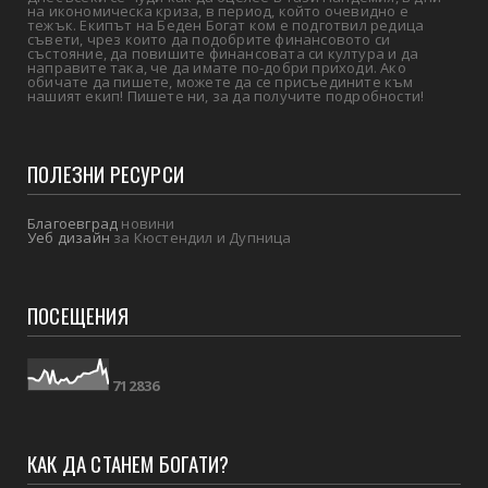
на икономическа криза, в период, който очевидно е
тежък. Екипът на Беден Богат ком е подготвил редица
съвети, чрез които да подобрите финансовото си
състояние, да повишите финансовата си култура и да
направите така, че да имате по-добри приходи. Ако
обичате да пишете, можете да се присъедините към
нашият екип! Пишете ни, за да получите подробности!
ПОЛЕЗНИ РЕСУРСИ
Благоевград
новини
Уеб дизайн
за Кюстендил и Дупница
ПОСЕЩЕНИЯ
7
1
2
8
3
6
КАК ДА СТАНЕМ БОГАТИ?