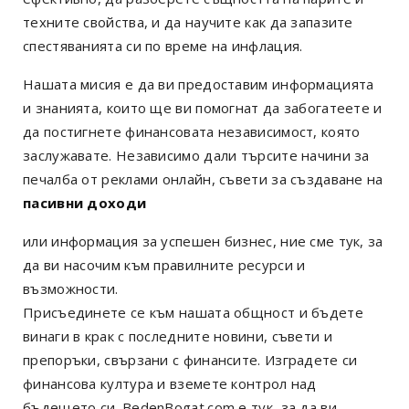
техните свойства, и да научите как да запазите
спестяванията си по време на инфлация.
Нашата мисия е да ви предоставим информацията
и знанията, които ще ви помогнат да забогатеете и
да постигнете финансовата независимост, която
заслужавате. Независимо дали търсите начини за
печалба от реклами онлайн, съвети за създаване на
пасивни доходи
или информация за успешен бизнес, ние сме тук, за
да ви насочим към правилните ресурси и
възможности.
Присъединете се към нашата общност и бъдете
винаги в крак с последните новини, съвети и
препоръки, свързани с финансите. Изградете си
финансова култура и вземете контрол над
бъдещето си. BedenBogat.com е тук, за да ви