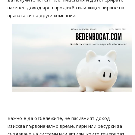
пасивен доход чрез продажба или лицензиране на
правата си на други компании.
Важно е да отбележите, че пасивният доход
изисква първоначално време, пари или ресурси за
създаване на системи или активи, които генерират