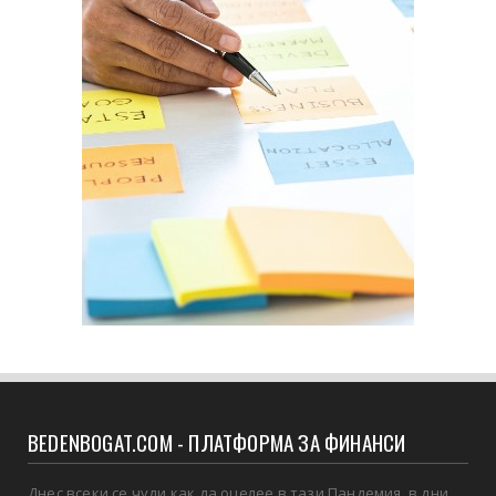
BEDENBOGAT.COM - ПЛАТФОРМА ЗА ФИНАНСИ
Днес всеки се чуди как да оцелее в тази Пандемия, в дни