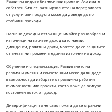
Различни видове бизнеси или проекти: Ако имате
собствен бизнес, разширяването на портфолиото
от услуги или продукти може да доведе до по-
стабилни приходи.
Пасивни доходни източници: Имайки разнообразни
източници на пасивен доход като наеми,
дивиденти, роялти и други, можете да се защитите
от внезапни промени в единия източник на доход.
Обучение и специализация: Развиването на
различни умения и компетенции може да ви даде
възможност да избирате от различни работни
възможности или проекти, което може да осигури
постоянен поток от доход.
Диверсификацията не само помага да се ограничи
риска, но и може да даде възможност за по-голям