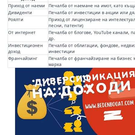
Приход от наеми
Печалба от наемане на имот, като къщ
Дивиденти
Печалба от инвестиции в акции или д
Роялти
Приход от лицензиране на интелектуал
песни, патенти)
От интернет
Печалба от блогове, YouTube канали, 
др.
Инвестиционен
Печалба от облигации, фондове, недв
доход
инвестиции
Франчайзинг
Печалба от франчайзиране на бизнес 
марка