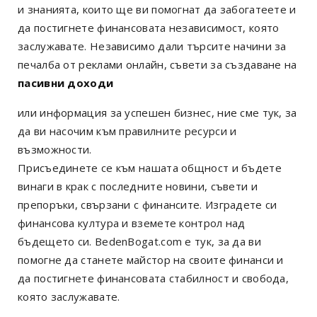
и знанията, които ще ви помогнат да забогатеете и
да постигнете финансовата независимост, която
заслужавате. Независимо дали търсите начини за
печалба от реклами онлайн, съвети за създаване на
пасивни доходи
или информация за успешен бизнес, ние сме тук, за
да ви насочим към правилните ресурси и
възможности.
Присъединете се към нашата общност и бъдете
винаги в крак с последните новини, съвети и
препоръки, свързани с финансите. Изградете си
финансова култура и вземете контрол над
бъдещето си. BedenBogat.com е тук, за да ви
помогне да станете майстор на своите финанси и
да постигнете финансовата стабилност и свобода,
която заслужавате.