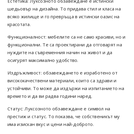
Естетика: Луксозното обзавеждане е истински
шедьовър на дизайна. То придава стил и класа на
всяко жилище и го превръща в истински оазис на
красотата.
Функционалност: мебелите са не само красиви, но и
функционални. Те са проектирани да отговарят на
нуждите на съвременния начин на живот и да
осигурят максимално удобство.
Издръжливост: обзавеждането е изработено от
висококачествени материали, които са здрави и
устойчиви. То може да издържи на изпитанието на
времето и да ви радва години наред.
Статус: Луксозното обзавеждане е символ на
престиж и статус. То показва, че собственикът му
има изискан вкус и цени най-доброто.