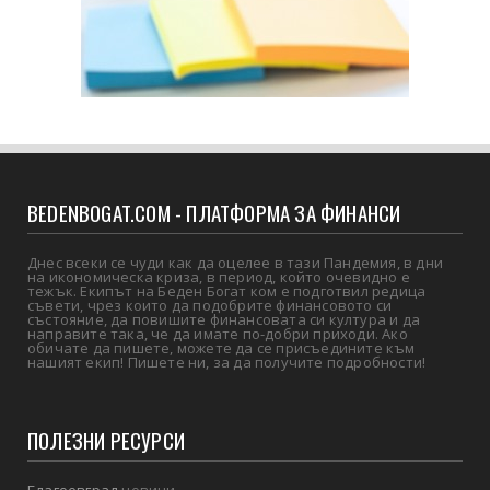
BEDENBOGAT.COM - ПЛАТФОРМА ЗА ФИНАНСИ
Днес всеки се чуди как да оцелее в тази Пандемия, в дни
на икономическа криза, в период, който очевидно е
тежък. Екипът на Беден Богат ком е подготвил редица
съвети, чрез които да подобрите финансовото си
състояние, да повишите финансовата си култура и да
направите така, че да имате по-добри приходи. Ако
обичате да пишете, можете да се присъедините към
нашият екип! Пишете ни, за да получите подробности!
ПОЛЕЗНИ РЕСУРСИ