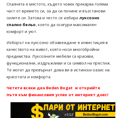
Спалнята е мястото, където човек прекарва голяма
част от времето си, за да си почине и възстанови
силите си. Затова и често се избира
луксозно
спално бельо
, което да осигури максимален
комфорт и уют.
Изборът на луксозно обзавеждане е инвестиция в
качеството на живот, която носи многобройни
предимства. Луксозните мебели са красиви,
функционални, издръжливи и са символ на престиж.
Те могат да превърнат дома ви в истински оазис на
красотата и комфорта.
Четете всеки ден Beden Bogat и открийте
пътя към финансовия успех от интернет днес!