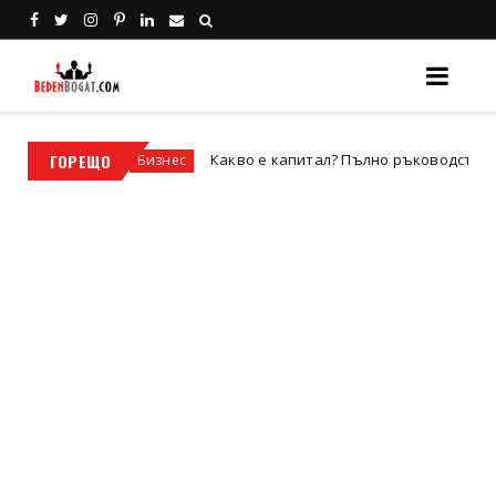
а?
ГОРЕЩО
Какво е капитал? Пълно ръководство за видовет
Бизнес