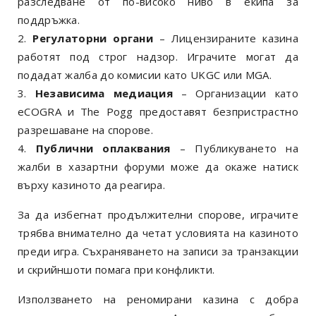
разследване от по-високо ниво в екипа за
поддръжка.
Регулаторни органи
– Лицензираните казина
работят под строг надзор. Играчите могат да
подадат жалба до комисии като UKGC или MGA.
Независима медиация
– Организации като
eCOGRA и The Pogg предоставят безпристрастно
разрешаване на спорове.
Публични оплаквания
– Публикуването на
жалби в хазартни форуми може да окаже натиск
върху казиното да реагира.
За да избегнат продължителни спорове, играчите
трябва внимателно да четат условията на казиното
преди игра. Съхраняването на записи за транзакции
и скрийншоти помага при конфликти.
Използването на реномирани казина с добра