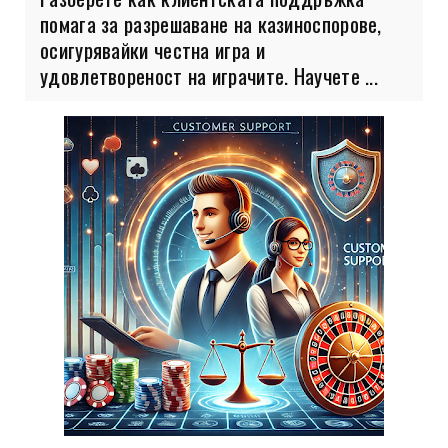
помага за разрешаване на казиноспорове,
осигурявайки честна игра и
удовлетвореност на играчите. Научете ...