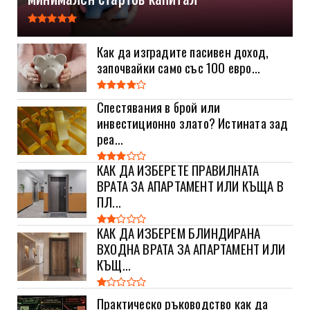
Как да изградите пасивен доход,
започвайки само със 100 евро...
Спестявания в брой или
инвестиционно злато? Истината зад
реа...
КАК ДА ИЗБЕРЕТЕ ПРАВИЛНАТА
ВРАТА ЗА АПАРТАМЕНТ ИЛИ КЪЩА В
ПЛ...
КАК ДА ИЗБЕРЕМ БЛИНДИРАНА
ВХОДНА ВРАТА ЗА АПАРТАМЕНТ ИЛИ
КЪЩ...
Практическо ръководство как да