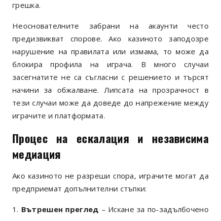
грешка.
Неоснователните забрани на акаунти често
предизвикват спорове. Ако казиното заподозре
нарушение на правилата или измама, то може да
блокира профила на играча. В много случаи
засегнатите не са съгласни с решението и търсят
начини за обжалване. Липсата на прозрачност в
тези случаи може да доведе до напрежение между
играчите и платформата.
Процес на ескалация и независима
медиация
Ако казиното не разреши спора, играчите могат да
предприемат допълнителни стъпки:
Вътрешен преглед
– Искане за по-задълбочено