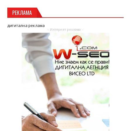
РЕКЛАМА
дигитална реклама
- Интернет реклама -