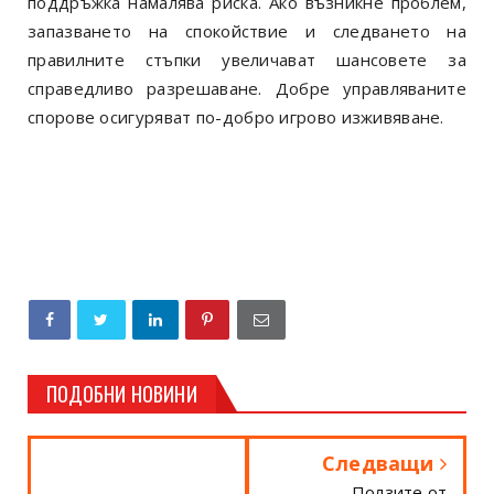
поддръжка намалява риска. Ако възникне проблем,
запазването на спокойствие и следването на
правилните стъпки увеличават шансовете за
справедливо разрешаване. Добре управляваните
спорове осигуряват по-добро игрово изживяване.
ПОДОБНИ НОВИНИ
Следващи
Ползите от