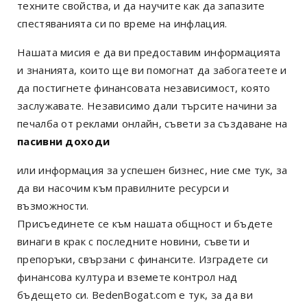
техните свойства, и да научите как да запазите
спестяванията си по време на инфлация.
Нашата мисия е да ви предоставим информацията
и знанията, които ще ви помогнат да забогатеете и
да постигнете финансовата независимост, която
заслужавате. Независимо дали търсите начини за
печалба от реклами онлайн, съвети за създаване на
пасивни доходи
или информация за успешен бизнес, ние сме тук, за
да ви насочим към правилните ресурси и
възможности.
Присъединете се към нашата общност и бъдете
винаги в крак с последните новини, съвети и
препоръки, свързани с финансите. Изградете си
финансова култура и вземете контрол над
бъдещето си. BedenBogat.com е тук, за да ви