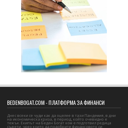
BEDENBOGAT.COM - ПЛАТФОРМА ЗА ФИНАНСИ
Днес всеки се чуди как да оцелее в тази Пандемия, в дни
на икономическа криза, в период, който очевидно е
тежък. Екипът на Беден Богат ком е подготвил редица
съвети, чрез които да подобрите финансовото си