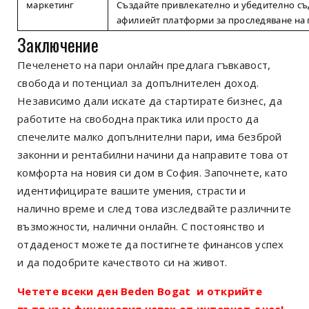
маркетинг
Създайте привлекателно и убедително съд
афилиейт платформи за проследяване на 
Заключение
Печеленето на пари онлайн предлага гъвкавост,
свобода и потенциал за допълнителен доход.
Независимо дали искате да стартирате бизнес, да
работите на свободна практика или просто да
спечелите малко допълнителни пари, има безброй
законни и рентабилни начини да направите това от
комфорта на новия си дом в София. Започнете, като
идентифицирате вашите умения, страсти и
налично време и след това изследвайте различните
възможности, налични онлайн. С постоянство и
отдаденост можете да постигнете финансов успех
и да подобрите качеството си на живот.
Четете всеки ден Beden Bogat и открийте
пътя към финансовия успех от интернет днес!