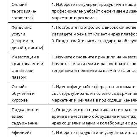
Онлайн
1. Изберете популярен продукт или ниша с
търговия (e-
професионален уебсайт с ефективен дизайн
commerce)
маркетинг и реклама.
Фрийланс
1. Постройте портфолио с висококачестве
услуги
Изградете мрежа от клиенти чрез платфо
(например,
3. Поддържайте висок стандарт на обслу
дизайн, писане)
Инвестиции в
1. Изучете основните принципи на инвести
криптовалути и
Начнете с малки суми и разнообразете по
финансови
тенденции и новините за вземане на инф
пазари
Онлайн
1. Идентифицирайте сфера, в която имате 
обучения и
със структурирано и полезно съдържание
курсове
маркетинг и реклама в подходящи канали
Подкастинг и
1. Определете ясна тематика и стил за ва
видео
време в качествено оборудване и монтаж 
съдържание
чрез социални медии и колаборации с дру
Афилиейт
1. Изберете продукти или услуги, които са