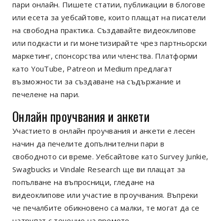
пари онлайн. Пишете статии, публикации в блогове
или есета за уебсайтове, които плащат на писатели
на свободна практика. Създавайте видеоклипове
или подкасти и ги монетизирайте чрез партньорски
маркетинг, спонсорства или членства. Платформи
като YouTube, Patreon и Medium предлагат
възможности за създаване на съдържание и
печелене на пари.
Онлайн проучвания и анкети
Участието в онлайн проучвания и анкети е лесен
начин да печелите допълнителни пари в
свободното си време. Уебсайтове като Survey Junkie,
Swagbucks и Vindale Research ще ви плащат за
попълване на въпросници, гледане на
видеоклипове или участие в проучвания. Въпреки
че печалбите обикновено са малки, те могат да се
натрупат с течение на времето.