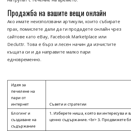
Продажба на вашите вещи онлайн
Ако имате неизползвани артикули, които събирате
прах, помислете дали да ги продадете онлайн чрез
сайтове като eBay, Facebook Marketplace или
Decluttr. Това е бърз и лесен начин да изчистите
къщата си и да направите малко пари
едновременно.
Идея за
печелене на
пари от
интернет
Съвети и стратегии
Блогинг и
1. Изберете ниша, която ви интересува и в
създаване на
ценно съдържание. <br> 3. Продвижете бл
съдържание