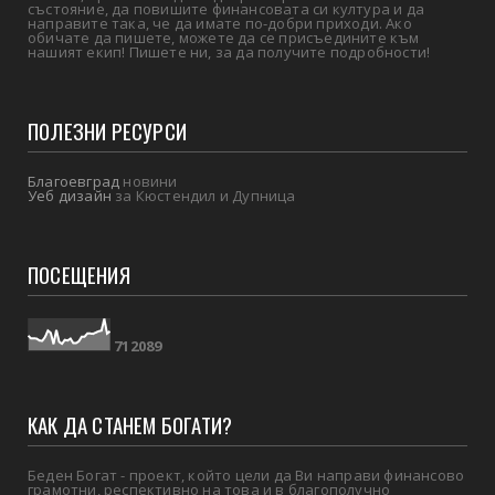
състояние, да повишите финансовата си култура и да
направите така, че да имате по-добри приходи. Ако
обичате да пишете, можете да се присъедините към
нашият екип! Пишете ни, за да получите подробности!
ПОЛЕЗНИ РЕСУРСИ
Благоевград
новини
Уеб дизайн
за Кюстендил и Дупница
ПОСЕЩЕНИЯ
7
1
2
0
8
9
КАК ДА СТАНЕМ БОГАТИ?
Беден Богат - проект, който цели да Ви направи финансово
грамотни, респективно на това и в благополучно