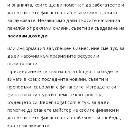
и знанията, които ще ви помогнат да забогатеете и
да постигнете финансовата независимост, която
заслужавате. Независимо дали търсите начини за
печалба от реклами онлайн, съвети за създаване на
пасивни доходи
или информация за успешен бизнес, ние сме тук, за
да ви насочим към правилните ресурси и
възможности.
Присъединете се към нашата общност и бъдете
винаги в крак с последните новини, съвети и
препоръки, свързани с финансите. Изградете си
финансова култура и вземете контрол над
бъдещето си. BedenBogat.com е тук, за да ви
помогне да станете майстор на своите финанси и
да постигнете финансовата стабилност и свобода,
която заслужавате.