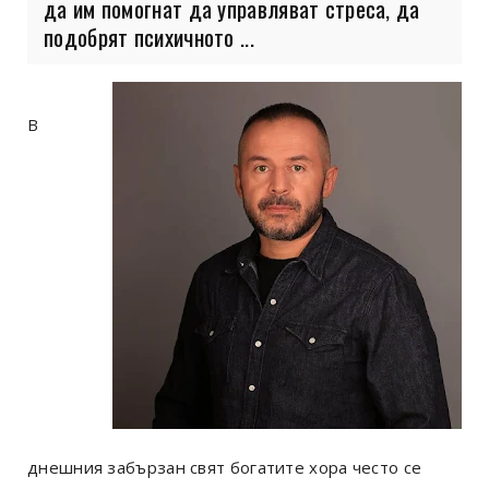
да им помогнат да управляват стреса, да
подобрят психичното ...
В
днешния забързан свят богатите хора често се