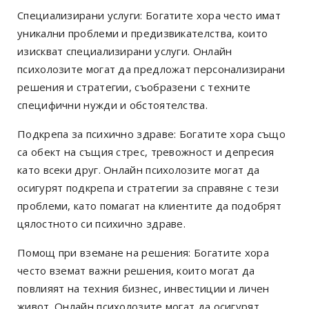
Специализирани услуги: Богатите хора често имат
уникални проблеми и предизвикателства, които
изискват специализирани услуги. Онлайн
психолозите могат да предложат персонализирани
решения и стратегии, съобразени с техните
специфични нужди и обстоятелства.
Подкрепа за психично здраве: Богатите хора също
са обект на същия стрес, тревожност и депресия
като всеки друг. Онлайн психолозите могат да
осигурят подкрепа и стратегии за справяне с тези
проблеми, като помагат на клиентите да подобрят
цялостното си психично здраве.
Помощ при вземане на решения: Богатите хора
често вземат важни решения, които могат да
повлияят на техния бизнес, инвестиции и личен
живот. Онлайн психолозите могат да осигурят