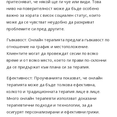
притесняват, че някой ще ги чуе или види. Това
ниво на поверителност може да бъде особено
важно за хората с висок социален статус, които
може да се чувстват неудобно да разкриват
проблемите си пред другите.
Гъвкавост: Онлайн терапията предлага гъвкавост по
отношение на график и местоположение.
Клиентите могат да провеждат сесии по всяко
време и от всяко място, което ги прави по-склонни
да се придържат към плана си за терапия.
Ефективност: Проучванията показват, че онлайн
терапията може да бъде толкова ефективна,
колкото и традиционната терапия лице в лице.
Много онлайн терапевти използват доказани
терапевтични подходи и технологии, за да
осигурят персонализирани и ефективни грижи.