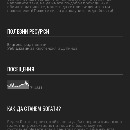
направите така, че да имате по-добри приходи. Ако
обичате да пишете, можете да се присъедините към
нашият екип! Пишете ни, за да получите подробности!
ПОЛЕЗНИ РЕСУРСИ
Благоевград
новини
Уеб дизайн
за Кюстендил и Дупница
ПОСЕЩЕНИЯ
7
1
4
8
1
1
КАК ДА СТАНЕМ БОГАТИ?
Беден Богат - проект, който цели да Ви направи финансово
грамотни, респективно на това и в благополучно
състояние! Четете всеки ден този проект и ще научите