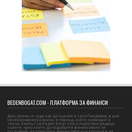
BEDENBOGAT.COM - ПЛАТФОРМА ЗА ФИНАНСИ
Днес всеки се чуди как да оцелее в тази Пандемия, в дни
на икономическа криза, в период, който очевидно е
тежък. Екипът на Беден Богат ком е подготвил редица
съвети, чрез които да подобрите финансовото си
състояние, да повишите финансовата си култура и да