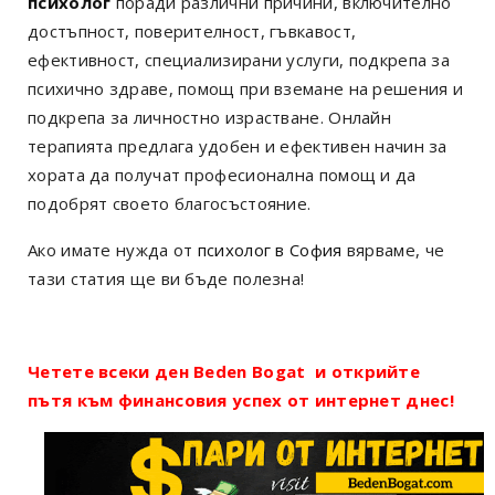
психолог
поради различни причини, включително
достъпност, поверителност, гъвкавост,
ефективност, специализирани услуги, подкрепа за
психично здраве, помощ при вземане на решения и
подкрепа за личностно израстване. Онлайн
терапията предлага удобен и ефективен начин за
хората да получат професионална помощ и да
подобрят своето благосъстояние.
Ако имате нужда от
психолог в София
вярваме, че
тази статия ще ви бъде полезна!
Четете всеки ден Beden Bogat и открийте
пътя към финансовия успех от интернет днес!