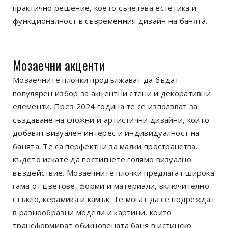
практично решение, което съчетава естетика и
функционалност в съвременния дизайн на банята.
Мозаечни акценти
Мозаечните плочки продължават да бъдат
популярен избор за акцентни стени и декоративни
елементи. През 2024 година те се използват за
създаване на сложни и артистични дизайни, които
добавят визуален интерес и индивидуалност на
банята. Те са перфектни за малки пространства,
където искате да постигнете голямо визуално
въздействие. Мозаечните плочки предлагат широка
гама от цветове, форми и материали, включително
стъкло, керамика и камък. Те могат да се подреждат
в разнообразни модели и картини, които
трансформират обикновената баня в истинско