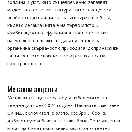
топлина и уют, като същевременно запазват
модерната естетика. Натуралните текстури са
особено подходящи за спа-инспирирани бани,
където релаксацията е на първо място. С
комбинацията от функционалност и естетика,
натуралните плочки създават усещане за
органична свързаност с природата, допринасяйки
за цялостното спокойствие и релаксация на
пространството.
Метални акценти
Металните акценти са друга забележителна
тенденция през 2024 година. Плочките с метален
финиш, включително злато, сребро и бронз,
добавят лукс и блясък на всяка баня. Тези акценти
могат да бъдат използвани както за акцентни