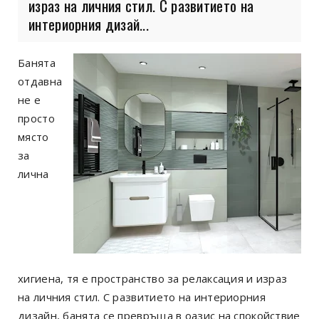
израз на личния стил. С развитието на
интериорния дизай...
Банята
отдавна
не е
просто
място
за
лична
хигиена, тя е пространство за релаксация и израз
на личния стил. С развитието на интериорния
дизайн, банята се превръща в оазис на спокойствие