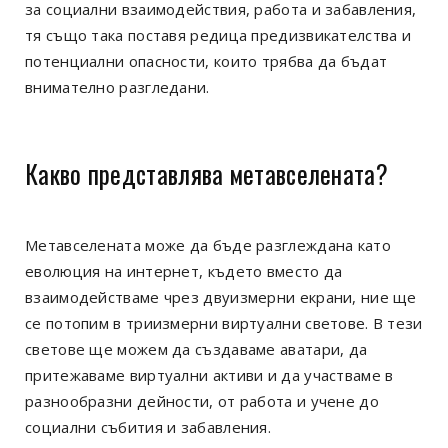
за социални взаимодействия, работа и забавления,
тя също така поставя редица предизвикателства и
потенциални опасности, които трябва да бъдат
внимателно разгледани.
Какво представлява метавселената?
Метавселената може да бъде разглеждана като
еволюция на интернет, където вместо да
взаимодействаме чрез двуизмерни екрани, ние ще
се потопим в триизмерни виртуални светове. В тези
светове ще можем да създаваме аватари, да
притежаваме виртуални активи и да участваме в
разнообразни дейности, от работа и учене до
социални събития и забавления.