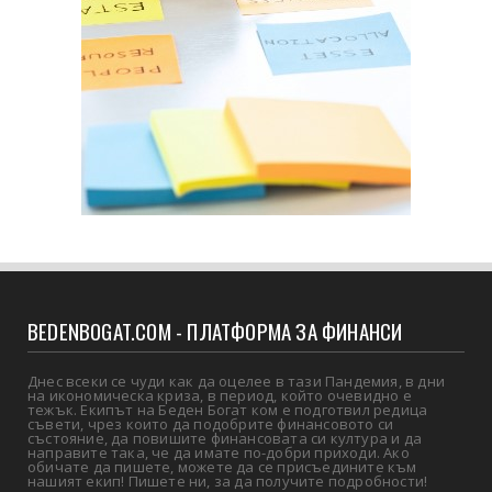
BEDENBOGAT.COM - ПЛАТФОРМА ЗА ФИНАНСИ
Днес всеки се чуди как да оцелее в тази Пандемия, в дни
на икономическа криза, в период, който очевидно е
тежък. Екипът на Беден Богат ком е подготвил редица
съвети, чрез които да подобрите финансовото си
състояние, да повишите финансовата си култура и да
направите така, че да имате по-добри приходи. Ако
обичате да пишете, можете да се присъедините към
нашият екип! Пишете ни, за да получите подробности!