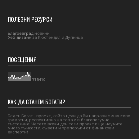
ПОЛЕЗНИ РЕСУРСИ
Благоевград
новини
Уеб дизайн
за Кюстендил и Дупница
ПОСЕЩЕНИЯ
7
1
5
4
1
0
КАК ДА СТАНЕМ БОГАТИ?
Беден Богат - проект, който цели да Ви направи финансово
грамотни, респективно на това и в благополучно
състояние! Четете всеки ден този проект и ще научите
много тънкости, съвети и препоръки от финансови
експерти!