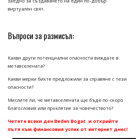
заедно за създаването на един по-добър
виртуален свят.
Въпроси за размисъл:
Какви други потенциални опасности виждате в
метавселената?
Какви мерки бихте предложили за справяне с тези
опасности?
Мислите ли, че метавселената ще бъде по-скоро
благословия или проклятие за човечеството?
Четете всеки ден Beden Bogat и открийте
пътя към финансовия успех от интернет днес!