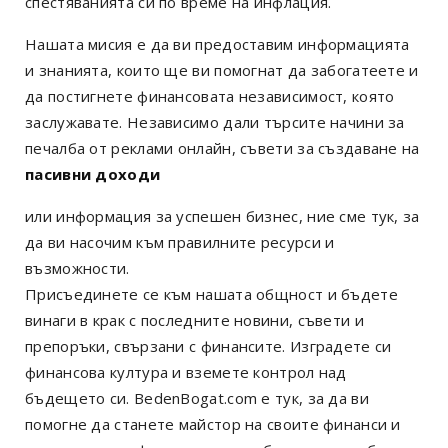
спестяванията си по време на инфлация.
Нашата мисия е да ви предоставим информацията
и знанията, които ще ви помогнат да забогатеете и
да постигнете финансовата независимост, която
заслужавате. Независимо дали търсите начини за
печалба от реклами онлайн, съвети за създаване на
пасивни доходи
или информация за успешен бизнес, ние сме тук, за
да ви насочим към правилните ресурси и
възможности.
Присъединете се към нашата общност и бъдете
винаги в крак с последните новини, съвети и
препоръки, свързани с финансите. Изградете си
финансова култура и вземете контрол над
бъдещето си. BedenBogat.com е тук, за да ви
помогне да станете майстор на своите финанси и