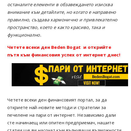
останалите елементи в обзавеждането изисква
внимание към детайлите, но когато е направено
правилно, създава хармонично и привлекателно
пространство, което е както красиво, така и
функционално.
Четете всеки ден Beden Bogat и открийте
пътя към финансовия успех от интернет днес!
Четете всеки ден финансовият портал, за да
откриете най-новите методи и стратегии за
печелене на пари от интернет. Независимо дали
сте начинаещ или опитен предприемач, нашите
статии ще ви насочат към вълнуващи възможности