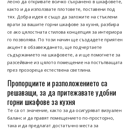
лесно да откривате всичко съхранено в шкафовете,
както и да използвате плотовете, поставени под
тях. Добра идея е също да заложите на стъклени
врати за вашите горни шкафове за кухня, разбира
се ако цялостната стилова концепция за интериора
го позволява. По този начин ще създадете приятен
акцент в обзавеждането, ще подчертаете
съдържанието на шкафовете, а и ще помогнете за
разсейване из цялото помещение на постъпващата
през прозореца естествена светлина.
Пропорциите и разположението са
решаващи, за да притежавате удобни
горни шкафове за кухня
Те са от значение, както за да осигуряват визуален
баланс и да правят помещението по-просторно,
така и да предлагат достатъчно места за