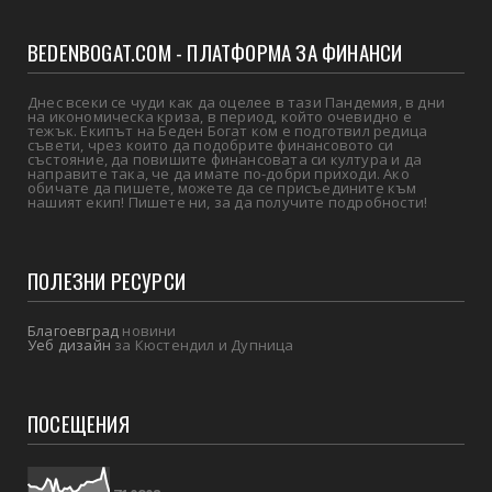
BEDENBOGAT.COM - ПЛАТФОРМА ЗА ФИНАНСИ
Днес всеки се чуди как да оцелее в тази Пандемия, в дни
на икономическа криза, в период, който очевидно е
тежък. Екипът на Беден Богат ком е подготвил редица
съвети, чрез които да подобрите финансовото си
състояние, да повишите финансовата си култура и да
направите така, че да имате по-добри приходи. Ако
обичате да пишете, можете да се присъедините към
нашият екип! Пишете ни, за да получите подробности!
ПОЛЕЗНИ РЕСУРСИ
Благоевград
новини
Уеб дизайн
за Кюстендил и Дупница
ПОСЕЩЕНИЯ