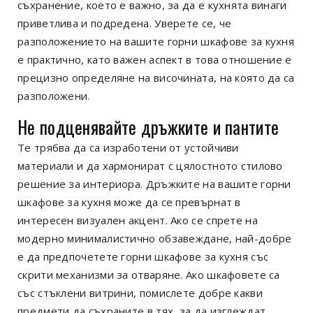
съхранение, което е важно, за да е кухнята винаги
приветлива и подредена. Уверете се, че
разположението на вашите горни шкафове за кухня
е практично, като важен аспект в това отношение е
прецизно определяне на височината, на която да са
разположени.
Не подценявайте дръжките и пантите
Те трябва да са изработени от устойчиви
материали и да хармонират с цялостното стилово
решение за интериора. Дръжките на вашите горни
шкафове за кухня може да се превърнат в
интересен визуален акцент. Ако се спрете на
модерно минималистично обзавеждане, най-добре
е да предпочетете горни шкафове за кухня със
скрити механизми за отваряне. Ако шкафовете са
със стъклени витрини, помислете добре какви
предмети да съхраните в тях, за да изглеждат