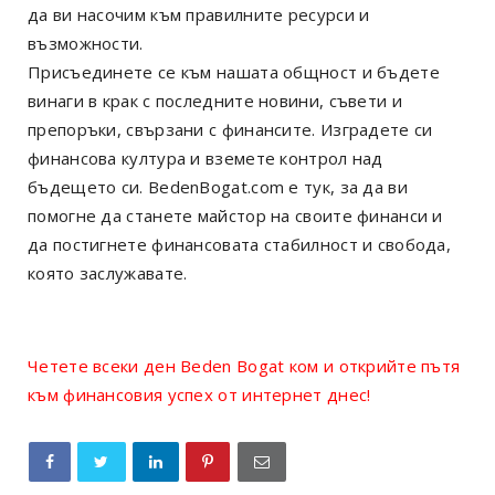
да ви насочим към правилните ресурси и
възможности.
Присъединете се към нашата общност и бъдете
винаги в крак с последните новини, съвети и
препоръки, свързани с финансите. Изградете си
финансова култура и вземете контрол над
бъдещето си. BedenBogat.com е тук, за да ви
помогне да станете майстор на своите финанси и
да постигнете финансовата стабилност и свобода,
която заслужавате.
Четете всеки ден Beden Bogat ком и открийте пътя
към финансовия успех от интернет днес!