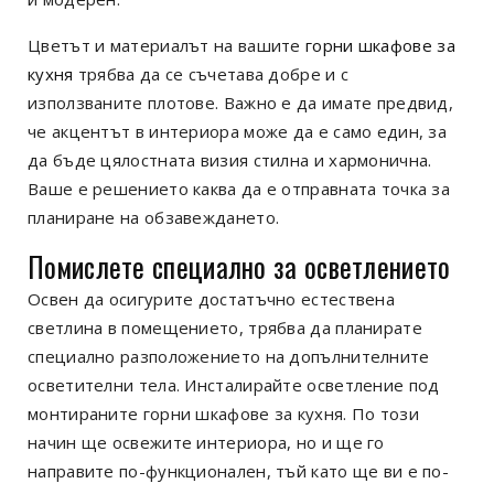
Цветът и материалът на вашите
горни шкафове за
кухня
трябва да се съчетава добре и с
използваните плотове. Важно е да имате предвид,
че акцентът в интериора може да е само един, за
да бъде цялостната визия стилна и хармонична.
Ваше е решението каква да е отправната точка за
планиране на обзавеждането.
Помислете специално за осветлението
Освен да осигурите достатъчно естествена
светлина в помещението, трябва да планирате
специално разположението на допълнителните
осветителни тела. Инсталирайте осветление под
монтираните горни шкафове за кухня. По този
начин ще освежите интериора, но и ще го
направите по-функционален, тъй като ще ви е по-