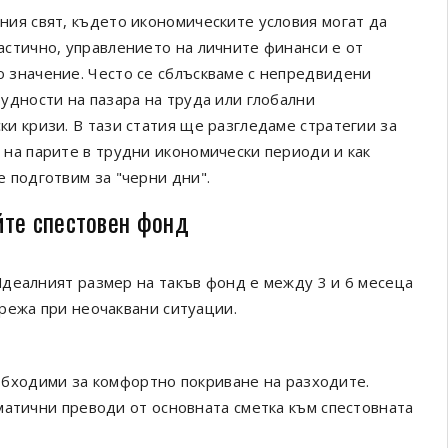
ния свят, където икономическите условия могат да
астично, управлението на личните финанси е от
 значение. Често се сблъскваме с непредвидени
рудности на пазара на труда или глобални
ки кризи. В тази статия ще разгледаме стратегии за
 на парите в трудни икономически периоди и как
е подготвим за "черни дни".
йте спестовен фонд
деалният размер на такъв фонд е между 3 и 6 месеца
режа при неочаквани ситуации.
еобходими за комфортно покриване на разходите.
матични преводи от основната сметка към спестовната