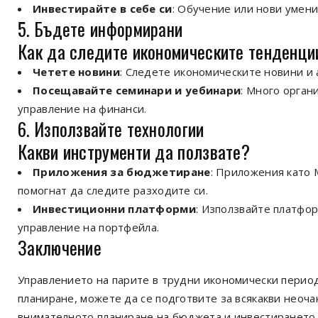
Инвестирайте в себе си
: Обучение или нови умени
5. Бъдете информирани
Как да следите икономическите тенденци
Четете новини
: Следете икономическите новини и а
Посещавайте семинари и уебинари
: Много орган
управление на финанси.
6. Използвайте технологии
Какви инструменти да ползвате?
Приложения за бюджетиране
: Приложения като M
помогнат да следите разходите си.
Инвестиционни платформи
: Използвайте платфор
управление на портфейла.
Заключение
Управлението на парите в трудни икономически период
планиране, можете да се подготвите за всякакви неоча
внимателното планиране на бюджета и инвестирането в