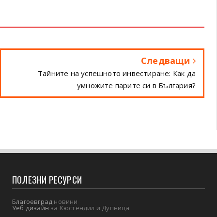
Следващи
Тайните на успешното инвестиране: Как да
умножите парите си в България?
ПОЛЕЗНИ РЕСУРСИ
Благоевград
новини
Уеб дизайн
за Кюстендил и Дупница