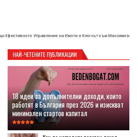
о Управление на Имоти е Ключът към Максимизиране на Пасивнит
НАЙ-ЧЕТЕНИТЕ ПУБЛИКАЦИИ
18 идеи за допълнителни доходи, които
работят в България през 2026 и изискват
минимален стартов капитал
Как да изградите пасивен доход,