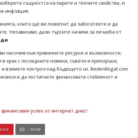
азберете същността на парите и техните свойства, и
на инфлация.
нията, които ще ви помогнат да забогатеете и да
ате. Независимо дали търсите начини за печалба от
оди
 ви насочим към правилните ресурси и възможности.
в крак с последните новини, съвети и препоръки,
а и вземете контрол над бъдещето си. BedenBogat.com
финанси и да постигнете финансовата стабилност и
 финансовия успех от интернет днес!
erest
Email