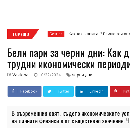
ъпка?
ГОРЕЩО
Какво е капитал? Пълно ръководство за видо
Бизнес
Бели пари за черни дни: Как 
трудни икономически период
Vasilena
10/22/2024
черни дни
Facebook
Twitter
Linkedin
Pint
В съвременния свят, където икономическите усл
на личните финанси е от съществено значение. Че