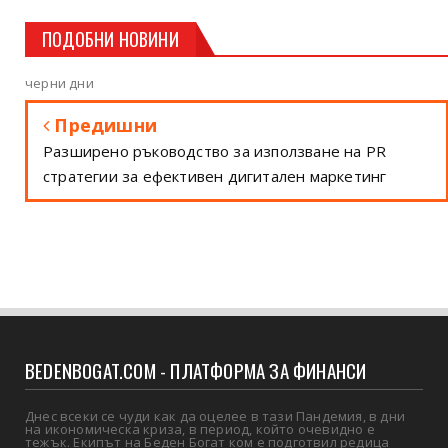
ПОДОБНИ НОВИНИ
черни дни
Предишни
Разширено ръководство за използване на PR
стратегии за ефективен дигитален маркетинг
BEDENBOGAT.COM - ПЛАТФОРМА ЗА ФИНАНСИ
Днес всеки се чуди как да оцелее в тази Пандемия, в дни
на икономическа криза, в период, който очевидно е
тежък. Екипът на Беден Богат ком е подготвил редица