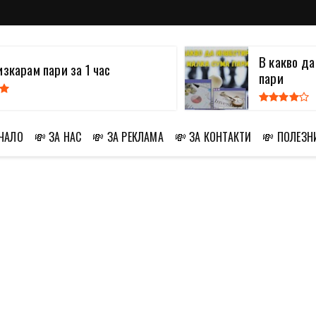
В какво д
изкарам пари за 1 час
пари
АЧАЛО
💸 ЗА НАС
💸 ЗА РЕКЛАМА
💸 ЗА КОНТАКТИ
💸 ПОЛЕЗН