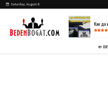
Saturday, August 8
Как да 
💸 Н