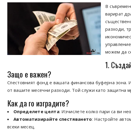
В съвремен
варират др
съществено
разходи, т
икономичес
управление
можем да с
1. Създа
Защо е важен?
Спестовният фонд е вашата финансова буферна зона. И
от вашите месечни разходи. Той служи като защитна м
Как да го изградите?
Определете целта
: Изчислете колко пари са ви н
Автоматизирайте спестяването
: Настройте авто
всеки месец.