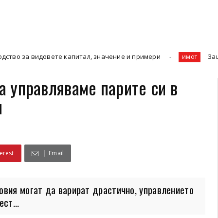
вете капитал, значение и примери
Защо Ефективнот
имот
да управляваме парите си в
и
erest
Email
овия могат да варират драстично, управлението
ст...