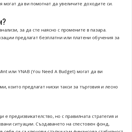
я могат да ви помогнат да увеличите доходите си.
и?
нализи, за да сте наясно с промените в пазара.
изации предлагат безплатни или платени обучения за
int или YNAB (You Need A Budget) могат да ви
ми, които предлагат ниски такси за търговия и лесно
и е предизвикателство, но с правилната стратегия и
квани ситуации. Създаването на спестовен фонд,
 себе си са ключови стъпки към финансова стабилност.