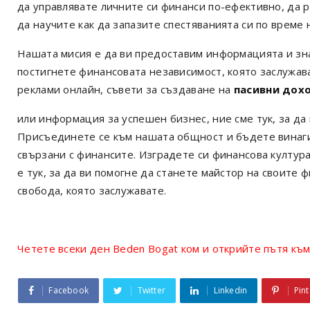
да управлявате личните си финанси по-ефективно, да р
да научите как да запазите спестяванията си по време 
Нашата мисия е да ви предоставим информацията и зна
постигнете финансовата независимост, която заслужав
реклами онлайн, съвети за създаване на
пасивни дох
или информация за успешен бизнес, ние сме тук, за да
Присъединете се към нашата общност и бъдете винаги 
свързани с финансите. Изградете си финансова култур
е тук, за да ви помогне да станете майстор на своите 
свобода, която заслужавате.
Четете всеки ден Beden Bogat ком и открийте пътя към
Facebook
Twitter
Linkedin
Pint