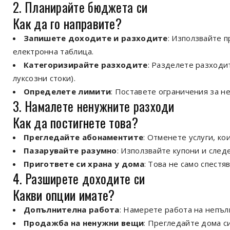
2. Планирайте бюджета си
Как да го направите?
Запишете доходите и разходите
: Използвайте 
електронна таблица.
Категоризирайте разходите
: Разделете разходит
луксозни стоки).
Определете лимити
: Поставете ограничения за н
3. Намалете ненужните разходи
Как да постигнете това?
Прегледайте абонаментите
: Отменете услуги, ко
Пазарувайте разумно
: Използвайте купони и след
Пригответе си храна у дома
: Това не само спестя
4. Разширете доходите си
Какви опции имате?
Допълнителна работа
: Намерете работа на непъл
Продажба на ненужни вещи
: Прегледайте дома с