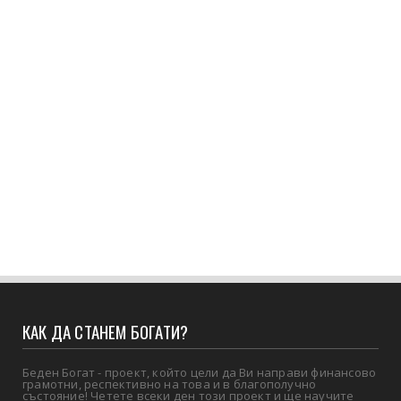
КАК ДА СТАНЕМ БОГАТИ?
Беден Богат - проект, който цели да Ви направи финансово
грамотни, респективно на това и в благополучно
състояние! Четете всеки ден този проект и ще научите