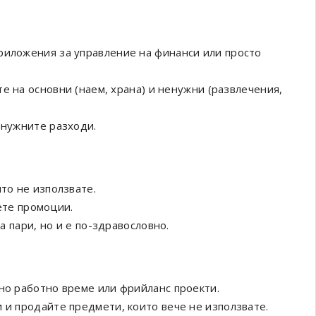
приложения за управление на финанси или просто
е на основни (наем, храна) и ненужни (развлечения,
енужните разходи.
ито не използвате.
ете промоции.
ва пари, но и е по-здравословно.
но работно време или фрийланс проекти.
и и продайте предмети, които вече не използвате.