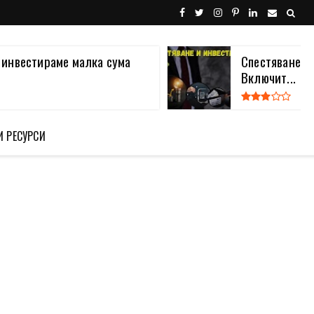
а инвестираме малка сума
Спестяване и
Включит...
И РЕСУРСИ