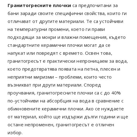
Гранитогресните плочки
са предпочитани за
бани заради своите специфични свойства, които ги
отличават от другите материали. Те са устойчиви
на температурни промени, което ги прави
подходящи за мокри и влажни помещения, където
стандартните керамични плочки могат да се
напукат или повредят с времето. Освен това,
гранитогресът е практически непроницаем за вода,
което предотвратява появата на петна, плесен и
неприятни миризми – проблеми, които често
възникват при други материали. Според
проучвания, гранитогресните плочки са с до 40%
по-устойчиви на абсорбция на вода в сравнение с
обикновените керамични плочки. Ако се нуждаете
от материал, който ще издържи дълги години и ще
остане непроменен, гранитогресът е отличен
избор.