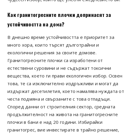
Как гранитогресните плочки допринасят за
устойчивостта на дома?
В днешно време устойчивостта е приоритет за
много хора, които търсят дълготрайни и
екологични решения за своите домове.
Гранитогресните плочки са изработени от
естествени суровини и не съдържат токсични
вещества, което ги прави екологичен избор. Освен
това, те са изключително издръжливи и могат да
издържат десетилетия, което намалява нуждата от
честа подмяна и свързаните с това отпадъци.
Според данни от строителния сектор, средната
продължителност на живота на гранитогресните
плочки в бани е над 20 години. Избирайки
гранитогрес, вие инвестирате в трайно решение,