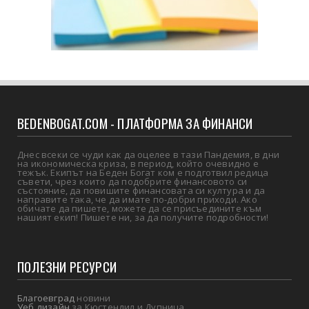
BEDENBOGAT.COM - ПЛАТФОРМА ЗА ФИНАНСИ
Днес всеки се чуди как да оцелее в тази Пандемия, в дни
на икономическа криза, в период, който очевидно е
тежък. Екипът на Беден Богат ком е подготвил редица
съвети, чрез които да подобрите финансовото си
състояние, да повишите финансовата си култура и да
направите така, че да имате по-добри приходи. Ако
обичате да пишете, можете да се присъедините към
нашият екип! Пишете ни, за да получите подробности!
ПОЛЕЗНИ РЕСУРСИ
Благоевград
новини
Уеб дизайн
за Кюстендил и Дупница