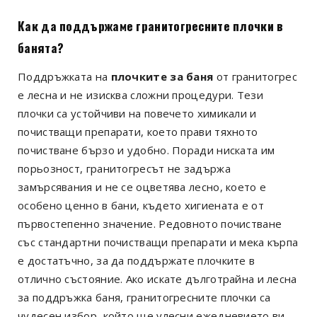
Как да поддържаме гранитогресните плочки в
банята?
Поддръжката на
плочките за баня
от гранитогрес
е лесна и не изисква сложни процедури. Тези
плочки са устойчиви на повечето химикали и
почистващи препарати, което прави тяхното
почистване бързо и удобно. Поради ниската им
порьозност, гранитогресът не задържа
замърсявания и не се оцветява лесно, което е
особено ценно в бани, където хигиената е от
първостепенно значение. Редовното почистване
със стандартни почистващи препарати и мека кърпа
е достатъчно, за да поддържате плочките в
отлично състояние. Ако искате дълготрайна и лесна
за поддръжка баня, гранитогресните плочки са
чудесен избор, който ще улесни ежедневието ви.