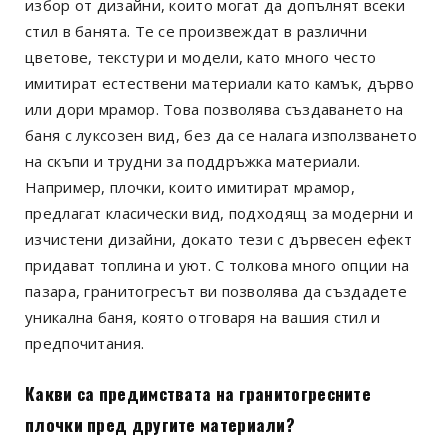
избор от дизайни, които могат да допълнят всеки
стил в банята. Те се произвеждат в различни
цветове, текстури и модели, като много често
имитират естествени материали като камък, дърво
или дори мрамор. Това позволява създаването на
баня с луксозен вид, без да се налага използването
на скъпи и трудни за поддръжка материали.
Например, плочки, които имитират мрамор,
предлагат класически вид, подходящ за модерни и
изчистени дизайни, докато тези с дървесен ефект
придават топлина и уют. С толкова много опции на
пазара, гранитогресът ви позволява да създадете
уникална баня, която отговаря на вашия стил и
предпочитания.
Какви са предимствата на гранитогресните
плочки пред другите материали?