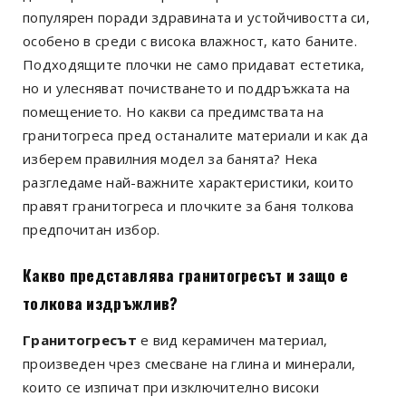
популярен поради здравината и устойчивостта си,
особено в среди с висока влажност, като баните.
Подходящите плочки не само придават естетика,
но и улесняват почистването и поддръжката на
помещението. Но какви са предимствата на
гранитогреса пред останалите материали и как да
изберем правилния модел за банята? Нека
разгледаме най-важните характеристики, които
правят гранитогреса и плочките за баня толкова
предпочитан избор.
Какво представлява гранитогресът и защо е
толкова издръжлив?
Гранитогресът
е вид керамичен материал,
произведен чрез смесване на глина и минерали,
които се изпичат при изключително високи