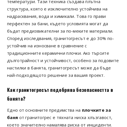
температури. Тази техника създава плътна
структура, която е изключително устойчива на
надрасквания, вода и химикали. Това го прави
перфектен за бани, където условията могат да
бъдат предизвикателни за по-меките материали.
Според изследвания, гранитогресът е до 30% по-
устойчив на износване в сравнение с
традиционните керамични плочки. Ако търсите
дълготрайност и устойчивост, особено за подовите
настилки в банята, гранитогресът може да бъде
най-подходящото решение за вашия проект.
Как гранитогресът подобрява безопасността в
банята?
Едно от основните предимства на
плочките за
баня
от гранитогрес е тяхната ниска хлъзгавост,
което значително намалява риска от инциденти.