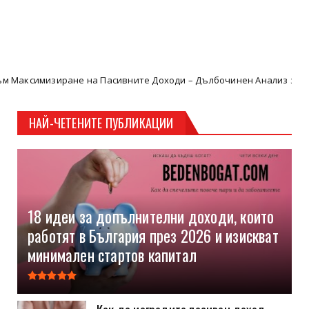
на Пасивните Доходи – Дълбочинен Анализ за Богатите Инвестит
НАЙ-ЧЕТЕНИТЕ ПУБЛИКАЦИИ
18 идеи за допълнителни доходи, които
работят в България през 2026 и изискват
минимален стартов капитал
Как да изградите пасивен доход,