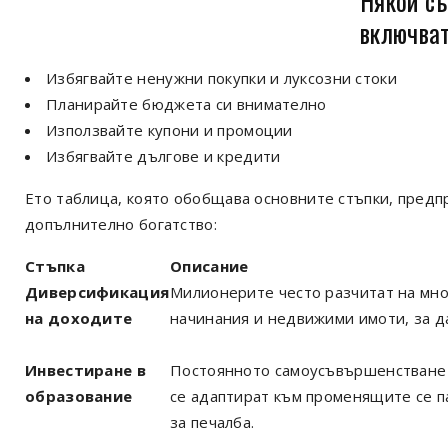
Някои съ
включват
Избягвайте ненужни покупки и луксозни стоки
Планирайте бюджета си внимателно
Използвайте купони и промоции
Избягвайте дългове и кредити
Ето таблица, която обобщава основните стъпки, предп
допълнително богатство:
Стъпка
Описание
Диверсификация
Милионерите често разчитат на мно
на доходите
начинания и недвижими имоти, за да
Инвестиране в
Постоянното самоусъвършенстване и
образование
се адаптират към променящите се 
за печалба.