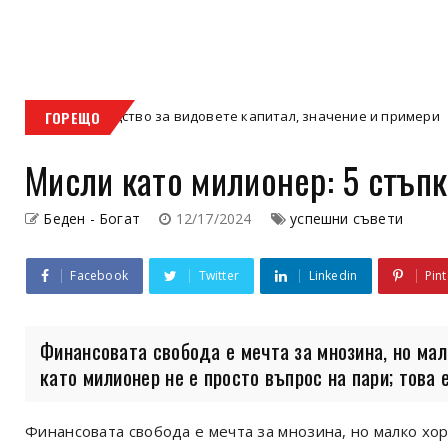
дство за видовете капитал, значение и примери
ГОРЕЩО
Защ
имот
Мисли като милионер: 5 стъп
Беден - Богат
12/17/2024
успешни съвети
Facebook
Twitter
Linkedin
Pint
Финансовата свобода е мечта за мнозина, но мал
като милионер не е просто въпрос на пари; това е 
Финансовата свобода е мечта за мнозина, но малко хор