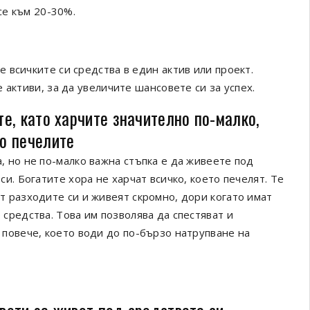
се към 20-30%.
 всичките си средства в един актив или проект.
 активи, за да увеличите шансовете си за успех.
те, като харчите значително по-малко,
о печелите
, но не по-малко важна стъпка е да живеете под
си. Богатите хора не харчат всичко, което печелят. Те
т разходите си и живеят скромно, дори когато имат
 средства. Това им позволява да спестяват и
 повече, което води до по-бързо натрупване на