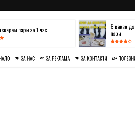
В какво д
изкарам пари за 1 час
пари
АЧАЛО
💸 ЗА НАС
💸 ЗА РЕКЛАМА
💸 ЗА КОНТАКТИ
💸 ПОЛЕЗН