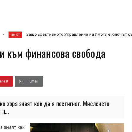
о Ефективното Управление на Имоти е Ключът към Максимизиране 
ки към финансова свобода
erest
Email
ко хора знаят как да я постигнат. Мисленето
н...
а знаят как