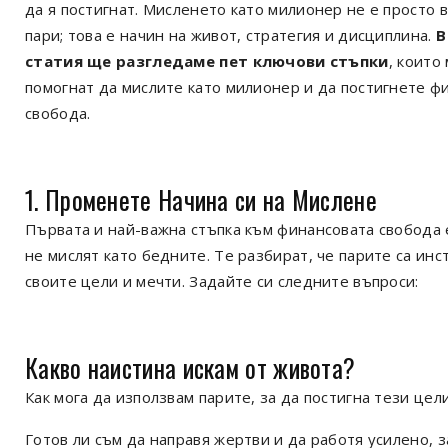
да я постигнат. Мисленето като милионер не е просто 
пари; това е начин на живот, стратегия и дисциплина.
В
статия ще разгледаме пет ключови стъпки
, които
помогнат да мислите като милионер и да постигнете ф
свобода.
1. Променете Начина си на Мислене
Първата и най-важна стъпка към финансовата свобода 
не мислят като бедните. Те разбират, че парите са ин
своите цели и мечти. Задайте си следните въпроси:
Какво наистина искам от живота?
Как мога да използвам парите, за да постигна тези цел
Готов ли съм да направя жертви и да работя усилено, з