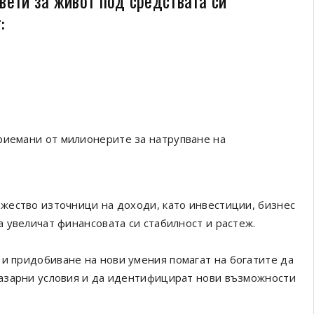
вети за живот под средствата си
:
риемани от милионерите за натрупване на
жество източници на доходи, като инвестиции, бизнес
 увеличат финансовата си стабилност и растеж.
 придобиване на нови умения помагат на богатите да
пазарни условия и да идентифицират нови възможности