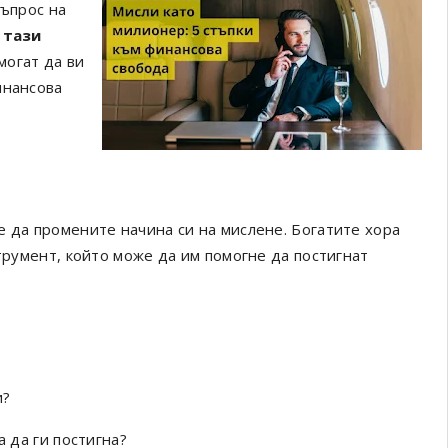
въпрос на
 тази
 могат да ви
инансова
е да промените начина си на мислене. Богатите хора
струмент, който може да им помогне да постигнат
и?
а да ги постигна?