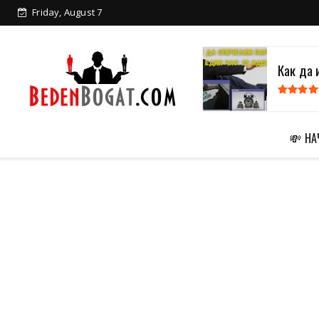
Friday, August 7
Как да 
💸 Н