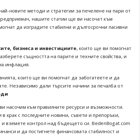
най-новите методи и стратегии за печелене на пари от
предприемач, нашите статии ще ви насочат към
могнат да изградите стабилни и дългосрочни пасивни
сите, бизнеса и инвестициите
, които ще ви помогнат
азберете същността на парите и техните свойства, и
на инфлация.
нията, които ще ви помогнат да забогатеете и да
ате. Независимо дали търсите начини за печалба от
оди
 ви насочим към правилните ресурси и възможности.
в крак с последните новини, съвети и препоръки,
а и вземете контрол над бъдещето си. BedenBogat.com
финанси и да постигнете финансовата стабилност и