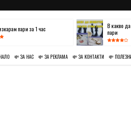
В какво д
изкарам пари за 1 час
пари
АЧАЛО
💸 ЗА НАС
💸 ЗА РЕКЛАМА
💸 ЗА КОНТАКТИ
💸 ПОЛЕЗН