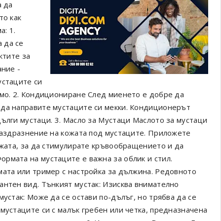
а да
то как
: 1.
 да се
ктите за
ание -
устаците си
имо. 2. Кондициониране След миенето е добре да
 да направите мустаците си мекки. Кондиционерът
ълги мустаци. 3. Масло за Мустаци Маслото за мустаци
 раздразнение на кожата под мустаците. Приложете
ожата, за да стимулирате кръвообращението и да
рмата на мустаците е важна за облик и стил.
мата или тример с настройка за дължина. Редовното
антен вид. Тънкият мустак: Изисква внимателно
устак: Може да се остави по-дълъг, но трябва да се
мустаците си с малък гребен или четка, предназначена