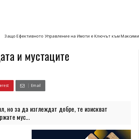
тивното Управление на Имоти е Ключът към Максимизиране на Па
ата и мустаците
erest
Email
л, но за да изглеждат добре, те изискват
жате мус...