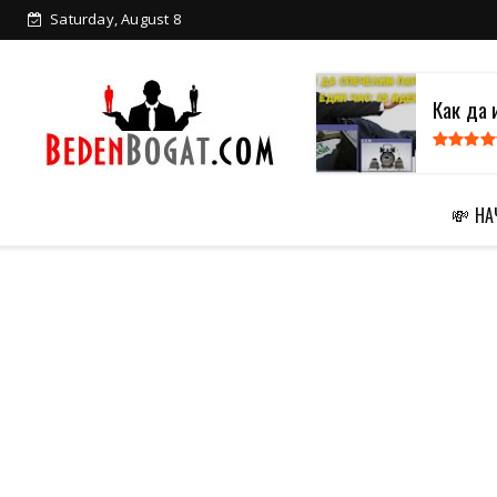
Saturday, August 8
Как да 
💸 Н