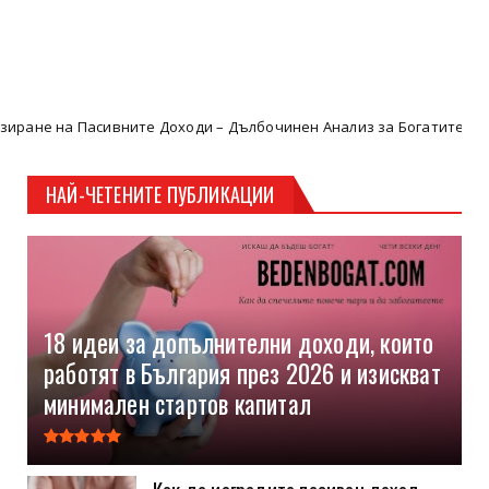
сивните Доходи – Дълбочинен Анализ за Богатите Инвеститори.
НАЙ-ЧЕТЕНИТЕ ПУБЛИКАЦИИ
18 идеи за допълнителни доходи, които
работят в България през 2026 и изискват
минимален стартов капитал
Как да изградите пасивен доход,