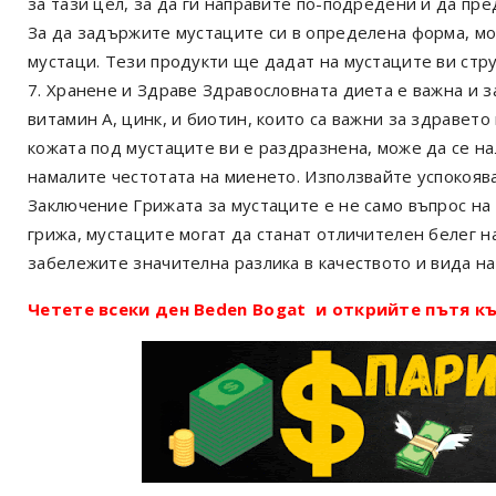
за тази цел, за да ги направите по-подредени и да пре
За да задържите мустаците си в определена форма, мо
мустаци. Тези продукти ще дадат на мустаците ви стру
7. Хранене и Здраве Здравословната диета е важна и з
витамин А, цинк, и биотин, които са важни за здравето
кожата под мустаците ви е раздразнена, може да се на
намалите честотата на миенето. Използвайте успокояв
Заключение Грижата за мустаците е не само въпрос на 
грижа, мустаците могат да станат отличителен белег н
забележите значителна разлика в качеството и вида н
Четете всеки ден Beden Bogat и открийте пътя къ