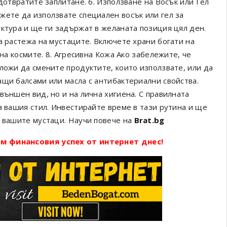
дотвратите заплитане. 6. Използване на Восък или Гел
жете да използвате специален восък или гел за
ктура и ще ги задържат в желаната позиция цял ден.
а растежа на мустаците. Включете храни богати на
 на космите. 8. Агресивна Кожа Ако забележите, че
ложи да смените продуктите, които използвате, или да
ащи балсами или масла с антибактериални свойства.
външен вид, но и на лична хигиена. С правилната
а вашия стил. Инвестирайте време в тази рутина и ще
а вашите мустаци. Научи повече на
Brat.bg
м финансовия успех от интернет днес!