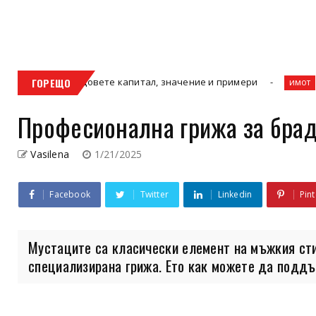
за видовете капитал, значение и примери
ГОРЕЩО
Защо Ефек
имот
Професионална грижа за брад
Vasilena
1/21/2025
Facebook
Twitter
Linkedin
Pint
Мустаците са класически елемент на мъжкия сти
специализирана грижа. Ето как можете да поддър