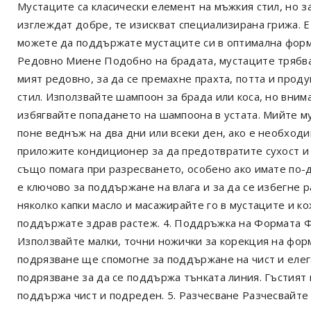
Мустаците са класически елемент на мъжкия стил, но з
изглеждат добре, те изискват специализирана грижа. Е
можете да поддържате мустаците си в оптимална форма
Редовно Миене Подобно на брадата, мустаците трябва
мият редовно, за да се премахне прахта, потта и проду
стил. Използвайте шампоон за брада или коса, но вним
избягвайте попадането на шампоона в устата. Мийте м
поне веднъж на два дни или всеки ден, ако е необход
приложите кондиционер за да предотвратите сухост и
също помага при разресването, особено ако имате по-д
е ключово за поддържане на влага и за да се избегне
няколко капки масло и масажирайте го в мустаците и к
поддържате здрав растеж. 4. Поддръжка на Формата Фо
Използвайте малки, точни ножички за корекция на фор
подрязване ще спомогне за поддържане на чист и елег
подрязване за да се поддържа тънката линия. Гъстият м
поддържа чист и подреден. 5. Разчесване Разчесвайте 