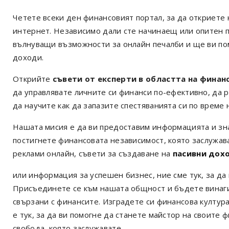
Четете всеки ден финансовият портал, за да откриете 
интернет. Независимо дали сте начинаещ или опитен 
вълнуващи възможности за онлайн печалби и ще ви по
доходи.
Открийте
съвети от експерти в областта на финан
да управлявате личните си финанси по-ефективно, да р
да научите как да запазите спестяванията си по време 
Нашата мисия е да ви предоставим информацията и зна
постигнете финансовата независимост, която заслужав
реклами онлайн, съвети за създаване на
пасивни дох
или информация за успешен бизнес, ние сме тук, за да
Присъединете се към нашата общност и бъдете винаги 
свързани с финансите. Изградете си финансова култур
е тук, за да ви помогне да станете майстор на своите 
свобода, която заслужавате.