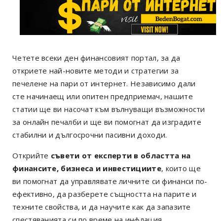
Четете всеки ден финансовият портал, за да
откриете най-новите методи и стратегии за
печелене на пари от интернет. Независимо дали
сте начинаещ или опитен предприемач, нашите
статии ще ви насочат към вълнуващи възможности
за онлайн печалби и ще ви помогнат да изградите
стабилни и дългосрочни пасивни доходи.
Открийте
съвети от експерти в областта на
финансите, бизнеса и инвестициите
, които ще
ви помогнат да управлявате личните си финанси по-
ефективно, да разберете същността на парите и
техните свойства, и да научите как да запазите
спестяванията си по време на инфлация.