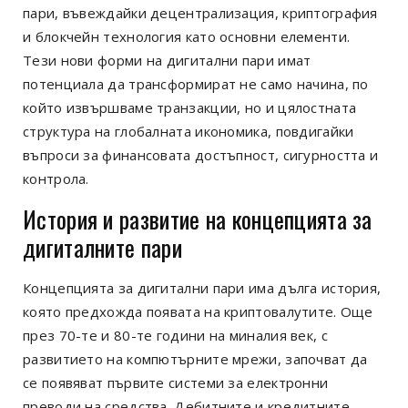
пари, въвеждайки децентрализация, криптография
и блокчейн технология като основни елементи.
Тези нови форми на дигитални пари имат
потенциала да трансформират не само начина, по
който извършваме транзакции, но и цялостната
структура на глобалната икономика, повдигайки
въпроси за финансовата достъпност, сигурността и
контрола.
История и развитие на концепцията за
дигиталните пари
Концепцията за дигитални пари има дълга история,
която предхожда появата на криптовалутите. Още
през 70-те и 80-те години на миналия век, с
развитието на компютърните мрежи, започват да
се появяват първите системи за електронни
преводи на средства. Дебитните и кредитните