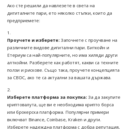
Ако сте решили да навлезете в света на
дигиталните пари, ето няколко стъпки, които да
предприемете:
Проучете и изберете:
Започнете с проучване на
различните видове дигитални пари. Биткойн и
Етериум са най-популярните, но има хиляди други
алткойни. Разберете как работят, какви са техните
ползи и рискове. Също така, проучете концепцията
за CBDC, ако те са актуални за вашата държава.
Изберете платформа за покупка:
За да закупите
криптовалута, ще ви е необходима крипто борса
или брокерска платформа. Популярни примери
включват Binance, Coinbase, Kraken и други.
Изберете надеждна платформа с добра репутация,