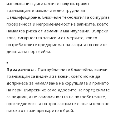
използвани в дигиталните валути, правят
транзакциите изключително трудни за
фалшифициране. Блокчейн технологията осигурява
прозрачност и непроменяемост на записите, което
намалява риска от измами и манипулации. Въпреки
това, сигурността зависи и от мерките, които
потребителите предприемат за защита на своите
дигитални портфейли.
Прозрачност:
При публичните блокчейни, всички
транзакции са видими за всеки, което може да
допринесе за намаляване на корупцията и прането
на пари. Въпреки че само адресите на портфейлите
са видими, а не самоличността на потребителите,
проследяемостта на транзакциите е значително по-
висока от тази при парите в брой.