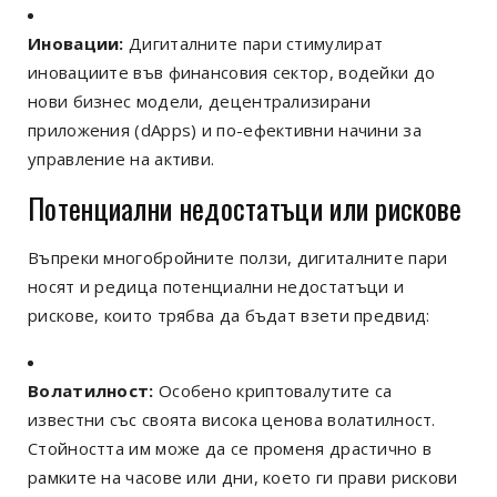
Иновации:
Дигиталните пари стимулират
иновациите във финансовия сектор, водейки до
нови бизнес модели, децентрализирани
приложения (dApps) и по-ефективни начини за
управление на активи.
Потенциални недостатъци или рискове
Въпреки многобройните ползи, дигиталните пари
носят и редица потенциални недостатъци и
рискове, които трябва да бъдат взети предвид:
Волатилност:
Особено криптовалутите са
известни със своята висока ценова волатилност.
Стойността им може да се променя драстично в
рамките на часове или дни, което ги прави рискови