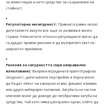
за инвестиции и като средство за съхранение на
стойност.
Регулаторна несигурност:
Правната рамка около
дигиталните валути все още се развива в много
страни. Неяснотите относно регулациите могат да
създадат правни рискове и да възпрепятстват по-
широкото приемане.
Рискове за сигурността (при неправилно
използване):
Въпреки вградената криптографска
сигурност, дигиталните портфейли и борси могат
да бъдат обект на хакерски атаки, фишинг измами
или други киберпрестъпления. Загубата на частни
ключове може да доведе до необратима загуба на
средства, тъй като няма централен орган, който да