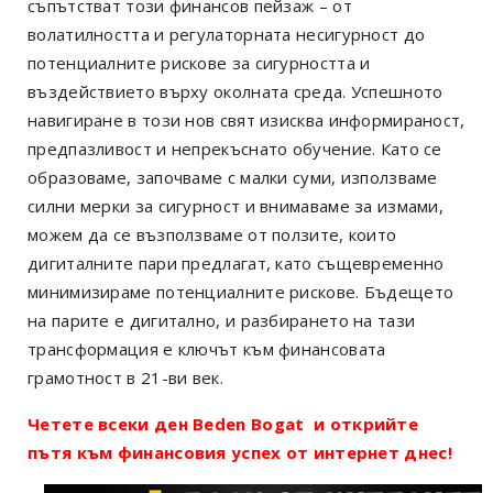
съпътстват този финансов пейзаж – от
волатилността и регулаторната несигурност до
потенциалните рискове за сигурността и
въздействието върху околната среда. Успешното
навигиране в този нов свят изисква информираност,
предпазливост и непрекъснато обучение. Като се
образоваме, започваме с малки суми, използваме
силни мерки за сигурност и внимаваме за измами,
можем да се възползваме от ползите, които
дигиталните пари предлагат, като същевременно
минимизираме потенциалните рискове. Бъдещето
на парите е дигитално, и разбирането на тази
трансформация е ключът към финансовата
грамотност в 21-ви век.
Четете всеки ден Beden Bogat и открийте
пътя към финансовия успех от интернет днес!