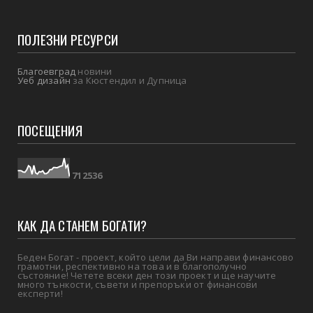
ПОЛЕЗНИ РЕСУРСИ
Благоевград
новини
Уеб дизайн
за Кюстендил и Дупница
ПОСЕЩЕНИЯ
7
1
2
5
3
6
КАК ДА СТАНЕМ БОГАТИ?
Беден Богат - проект, който цели да Ви направи финансово
грамотни, респективно на това и в благополучно
състояние! Четете всеки ден този проект и ще научите
много тънкости, съвети и препоръки от финансови
експерти!