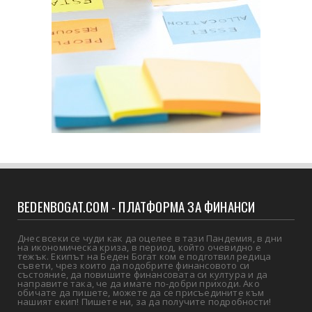
BEDENBOGAT.COM - ПЛАТФОРМА ЗА ФИНАНСИ
Днес всеки се чуди как да оцелее в тази Пандемия, в дни
на икономическа криза, в период, който очевидно е
тежък. Екипът на Беден Богат ком е подготвил редица
съвети, чрез които да подобрите финансовото си
състояние, да повишите финансовата си култура и да
направите така, че да имате по-добри приходи. Ако
обичате да пишете, можете да се присъедините към
нашият екип! Пишете ни, за да получите подробности!