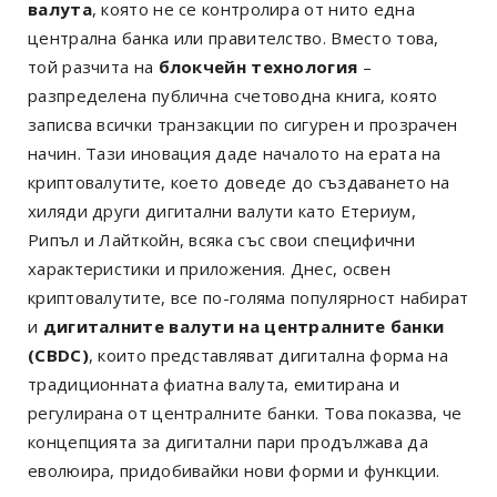
валута
, която не се контролира от нито една
централна банка или правителство. Вместо това,
той разчита на
блокчейн технология
–
разпределена публична счетоводна книга, която
записва всички транзакции по сигурен и прозрачен
начин. Тази иновация даде началото на ерата на
криптовалутите, което доведе до създаването на
хиляди други дигитални валути като Етериум,
Рипъл и Лайткойн, всяка със свои специфични
характеристики и приложения. Днес, освен
криптовалутите, все по-голяма популярност набират
и
дигиталните валути на централните банки
(CBDC)
, които представляват дигитална форма на
традиционната фиатна валута, емитирана и
регулирана от централните банки. Това показва, че
концепцията за дигитални пари продължава да
еволюира, придобивайки нови форми и функции.