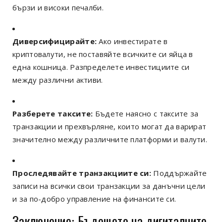
бързи и високи печалби.
Диверсифицирайте:
Ако инвестирате в
криптовалути, не поставяйте всичките си яйца в
една кошница. Разпределете инвестициите си
между различни активи.
Разберете таксите:
Бъдете наясно с таксите за
транзакции и прехвърляне, които могат да варират
значително между различните платформи и валути.
Проследявайте транзакциите си:
Поддържайте
записи на всички свои транзакции за данъчни цели
и за по-добро управление на финансите си.
Заключение: Бъдещето на дигиталните