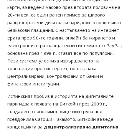
карти, въведени масово през втората половина на
20-ти век, са един ранен пример за широко
разпространени дигитални пари, които позволяват
безкасови плащания. С настъпването на интернет
ерата през 90-те години, онлайн банкирането и
електронните разплащателни системи като PayPal,
основана през 1998 г., стават все по-популярни.
Тези системи улесниха извършването на
транзакции през интернет, но оставаха
централизирани, контролирани от банки и
финансови институции.
Истинският пробив в историята на дигиталните
пари идва с появата на Биткойн през 2009 г.,
създаден от анонимно лице или група под
псевдонима Сатоши Накамото. Биткойн въведе
концепцията за
децентрализирана дигитална