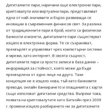
Дигиталните пари, наричани още електронни пари,
криптовалути или виртуални пари, представляват
една от най-значимите и бързо развиващи се
иновации в съвременния финансов свят. За разлика
от традиционните пари в брой, които са физически
банкноти и монети, дигиталните пари съществуват
изцяло в електронна форма. Те се съхраняват,
прехвърлят и управляват чрез компютърни системи
и мрежи, като интернет. В своята същност,
дигиталните пари са просто записи в база данни –
информация за стойност, която може да бъде
прехвърлена от едно лице на друго. Тази
концепция не е изцяло нова, тъй като банковите
преводи, онлайн банкирането и плащанията с карти
също използват дигитални средства. Въпреки това,
появата на криптовалутите като Биткойн през 2009
г. промени изцяло разбирането ни за дигиталните