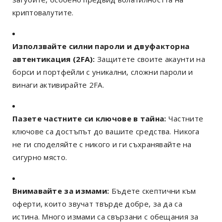
криптовалутите.
Използвайте силни пароли и двуфакторна
автентикация (2FA):
Защитете своите акаунти на
борси и портфейли с уникални, сложни пароли и
винаги активирайте 2FA.
Пазете частните си ключове в тайна:
Частните
ключове са достъпът до вашите средства. Никога
не ги споделяйте с никого и ги съхранявайте на
сигурно място.
Внимавайте за измами:
Бъдете скептични към
оферти, които звучат твърде добре, за да са
истина. Много измами са свързани с обещания за