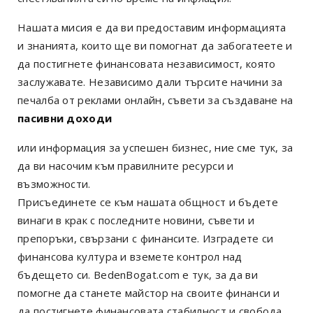
Нашата мисия е да ви предоставим информацията
и знанията, които ще ви помогнат да забогатеете и
да постигнете финансовата независимост, която
заслужавате. Независимо дали търсите начини за
печалба от реклами онлайн, съвети за създаване на
пасивни доходи
или информация за успешен бизнес, ние сме тук, за
да ви насочим към правилните ресурси и
възможности.
Присъединете се към нашата общност и бъдете
винаги в крак с последните новини, съвети и
препоръки, свързани с финансите. Изградете си
финансова култура и вземете контрол над
бъдещето си. BedenBogat.com е тук, за да ви
помогне да станете майстор на своите финанси и
да постигнете финансовата стабилност и свобода,