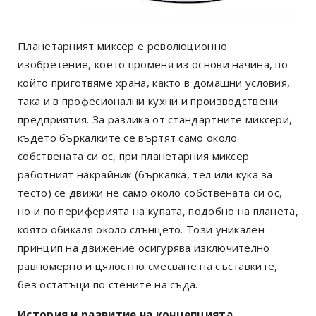
Планетарният миксер е революционно
изобретение, което променя из основи начина, по
който приготвяме храна, както в домашни условия,
така и в професионални кухни и производствени
предприятия. За разлика от стандартните миксери,
където бъркалките се въртят само около
собствената си ос, при планетарния миксер
работният накрайник (бъркалка, тел или кука за
тесто) се движи не само около собствената си ос,
но и по периферията на купата, подобно на планета,
която обикаля около слънцето. Този уникален
принцип на движение осигурява изключително
равномерно и цялостно смесване на съставките,
без остатъци по стените на съда.
История и развитие на концепцията