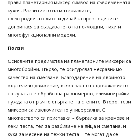
прави планетарния миксер символ на съвременната
кухня. Развитието на материалите,
електродвигателите и дизайна през годините
допринася за създаването на по-мощни, тихи и
многофункционални модели.
Ползи
Основните предимства на планетарните миксери са
многобройни. Първо, те осигуряват несравнимо
качество на смесване. Благодарение на двойното
въртеливо движение, всяка част от съдържанието
на купата се обработва равномерно, елиминирайки
нуждата от ръчно стъргане на стените. Второ, тези
миксери са изключително универсални. С
множеството си приставки – бъркалка за кремове и
леки теста, тел за разбиване на яйца и сметана, и
кука за месене на тежки теста – те могат да се