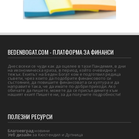
BEDENBOGAT.COM - ПЛАТФОРМА ЗА ФИНАНСИ
Днес всеки се чуди как да оцелее в тази Пандемия, в дни
на икономическа криза, в период, който очевидно е
тежък. Екипът на Беден Богат ком е подготвил редица
съвети, чрез които да подобрите финансовото си
състояние, да повишите финансовата си култура и да
направите така, че да имате по-добри приходи. Ако
обичате да пишете, можете да се присъедините към
нашият екип! Пишете ни, за да получите подробности!
ПОЛЕЗНИ РЕСУРСИ
Благоевград
новини
Уеб дизайн
за Кюстендил и Дупница