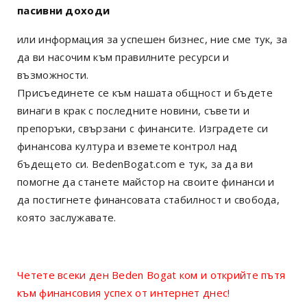
пасивни доходи
или информация за успешен бизнес, ние сме тук, за
да ви насочим към правилните ресурси и
възможности.
Присъединете се към нашата общност и бъдете
винаги в крак с последните новини, съвети и
препоръки, свързани с финансите. Изградете си
финансова култура и вземете контрол над
бъдещето си. BedenBogat.com е тук, за да ви
помогне да станете майстор на своите финанси и
да постигнете финансовата стабилност и свобода,
която заслужавате.
Четете всеки ден Beden Bogat ком и открийте пътя
към финансовия успех от интернет днес!