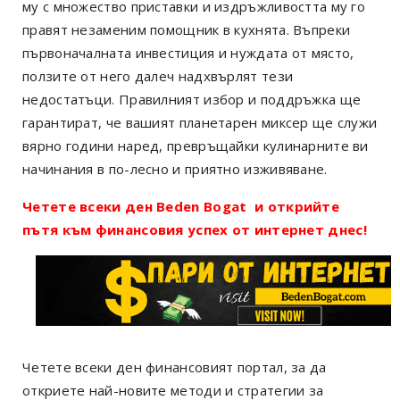
му с множество приставки и издръжливостта му го
правят незаменим помощник в кухнята. Въпреки
първоначалната инвестиция и нуждата от място,
ползите от него далеч надхвърлят тези
недостатъци. Правилният избор и поддръжка ще
гарантират, че вашият планетарен миксер ще служи
вярно години наред, превръщайки кулинарните ви
начинания в по-лесно и приятно изживяване.
Четете всеки ден Beden Bogat и открийте
пътя към финансовия успех от интернет днес!
Четете всеки ден финансовият портал, за да
откриете най-новите методи и стратегии за