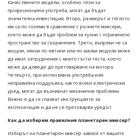
Качествените модели, особено тези за
професионална употреба, могат да бъдат
значителна инвестиция. Второ, размерът и теглото
им са по-големи в сравнение с ръчните миксери,
което може да бъде проблем за кухни с ограничено
пространство за съхранение. Трето, въпреки че са
мощни, някои по-евтини или по-малки модели може
да имат затруднения с много гъсти теста, което
може да доведе до претоварване на мотора.
Четвърто, при интензивна употреба или
неправилна поддръжка, както всеки електрически
уред, могат да възникнат механични проблеми.
Важно е да се спазват инструкциите за
експлоатация и да не се претоварва уредът.
Как да изберем правилния планетарен миксер?
Изборът на планетарен миксер зависи от вашите