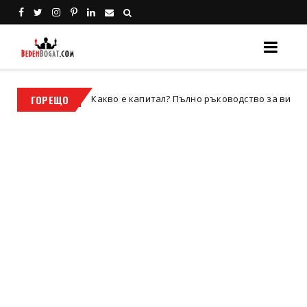
ГОРЕЩО
Какво е капитал? Пълно ръководство за видовете капитал
знес