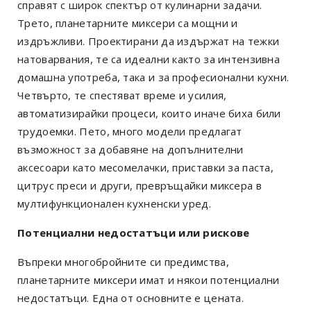
справят с широк спектър от кулинарни задачи.
Трето, планетарните миксери са мощни и
издръжливи. Проектирани да издържат на тежки
натоварвания, те са идеални както за интензивна
домашна употреба, така и за професионални кухни.
Четвърто, те спестяват време и усилия,
автоматизирайки процеси, които иначе биха били
трудоемки. Пето, много модели предлагат
възможност за добавяне на допълнителни
аксесоари като месомелачки, приставки за паста,
цитрус преси и други, превръщайки миксера в
мултифункционален кухненски уред.
Потенциални недостатъци или рискове
Въпреки многобройните си предимства,
планетарните миксери имат и някои потенциални
недостатъци. Една от основните е цената.