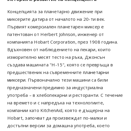
Концепцията за планетарно движение при
миксерите датира от началото на 20-ти век.
Първият комерсиален планетарен миксер е
патентован от Herbert Johnson, инженер от
компанията Hobart Corporation, през 1908 година.
Вдъхновен от наблюдението на пекари, които
изморително месят тесто на ръка, Джонсън
създава машината "H-15", която се превръща в
предшественик на съвременните
планетарни
миксери.
Първоначално тези машини са били
предназначени предимно за индустриална
употреба – в хлебопекарни и ресторанти. С течение
на времето и с напредъка на технологиите,
компании като KitchenAid, която е дъщерна на
Hobart, започват да произвеждат по-малки и
достъпни версии за домашна употреба, което