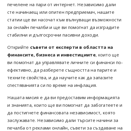
печелене на пари от интернет. Независимо дали
сте начинаещ или опитен предприемач, нашите
статии ще ви насочат към вълнуващи възможности
за онлайн печалби и ще ви помогнат да изградите
стабилни и дългосрочни пасивни доходи.
Открийте
съвети от експерти в областта на
финансите, бизнеса и инвестициите
, които ще
ви помогнат да управлявате личните си финанси по-
ефективно, да разберете същността на парите и
техните свойства, и да научите как да запазите
спестяванията си по време на инфлация.
Нашата мисия е да ви предоставим информацията
и знанията, които ще ви помогнат да забогатеете и
да постигнете финансовата независимост, която
заслужавате. Независимо дали търсите начини за
печалба от реклами онлайн, съвети за създаване на