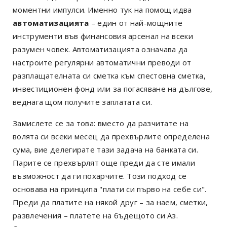
моментни импулси. Именно тук на помощ идва
автоматизацията
– един от най-мощните
инструменти във финансовия арсенал на всеки
разумен човек. Автоматизацията означава да
настроите регулярни автоматични преводи от
разплащателната си сметка към спестовна сметка,
инвестиционен фонд или за погасяване на дългове,
веднага щом получите заплатата си.
Замислете се за това: вместо да разчитате на
волята си всеки месец да прехвърлите определена
сума, вие делегирате тази задача на банката си.
Парите се прехвърлят още преди да сте имали
възможност да ги похарчите. Този подход се
основава на принципа "плати си първо на себе си".
Преди да платите на някой друг – за наем, сметки,
развлечения – платете на бъдещото си Аз.