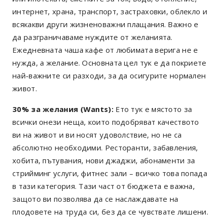
интернет, храна, транспорт, застраховки, облекло и
всякакви други жизненоважни плащания. Важно е
да разграничаваме нуждите от желанията.
Ежедневната чаша кафе от любимата верига не е
нужда, а желание. Основната цел тук е да покриете
най-важните си разходи, за да осигурите нормален
живот.
30% за желания (Wants):
Ето тук е мястото за
всички онези неща, които подобряват качеството
ви на живот и ви носят удоволствие, но не са
абсолютно необходими. Ресторанти, забавления,
хобита, пътувания, нови джаджи, абонаменти за
стрийминг услуги, фитнес зали – всичко това попада
в тази категория. Тази част от бюджета е важна,
защото ви позволява да се наслаждавате на
плодовете на труда си, без да се чувствате лишени.