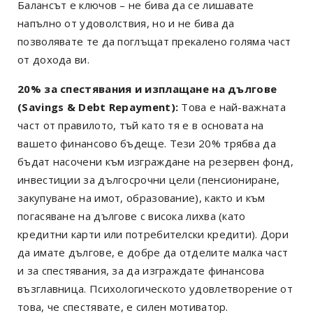
Балансът е ключов – не бива да се лишавате
напълно от удоволствия, но и не бива да
позволявате те да поглъщат прекалено голяма част
от дохода ви.
20% за спестявания и изплащане на дългове
(Savings & Debt Repayment):
Това е най-важната
част от правилото, тъй като тя е в основата на
вашето финансово бъдеще. Тези 20% трябва да
бъдат насочени към изграждане на резервен фонд,
инвестиции за дългосрочни цели (пенсиониране,
закупуване на имот, образование), както и към
погасяване на дългове с висока лихва (като
кредитни карти или потребителски кредити). Дори
да имате дългове, е добре да отделите малка част
и за спестявания, за да изграждате финансова
възглавница. Психологическото удовлетворение от
това, че спестявате, е силен мотиватор.