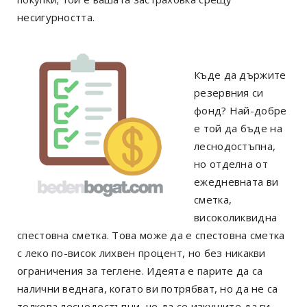
несигурността.
Къде да държите
резервния си
фонд? Най-добре
е той да бъде на
леснодостъпна,
но отделна от
ежедневната ви
сметка,
високоликвидна
спестовна сметка. Това може да е спестовна сметка
с леко по-висок лихвен процент, но без никакви
ограничения за теглене. Идеята е парите да са
налични веднага, когато ви потрябват, но да не са
толкова леснодостъпни, че да се изкушите да ги