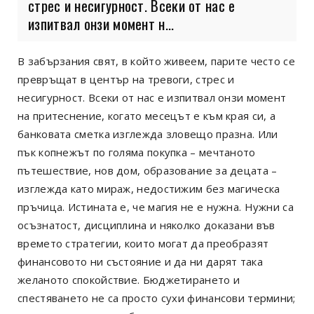
стрес и несигурност. Всеки от нас е
изпитвал онзи момент н...
В забързания свят, в който живеем, парите често се
превръщат в център на тревоги, стрес и
несигурност. Всеки от нас е изпитвал онзи момент
на притеснение, когато месецът е към края си, а
банковата сметка изглежда зловещо празна. Или
пък копнежът по голяма покупка – мечтаното
пътешествие, нов дом, образование за децата –
изглежда като мираж, недостижим без магическа
пръчица. Истината е, че магия не е нужна. Нужни са
осъзнатост, дисциплина и няколко доказани във
времето стратегии, които могат да преобразят
финансовото ни състояние и да ни дарят така
желаното спокойствие. Бюджетирането и
спестяването не са просто сухи финансови термини;