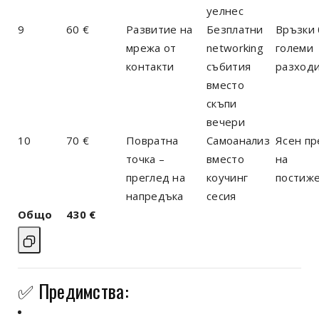
уелнес
9
60 €
Развитие на
Безплатни
Връзки 
мрежа от
networking
големи
контакти
събития
разход
вместо
скъпи
вечери
10
70 €
Повратна
Самоанализ
Ясен пр
точка –
вместо
на
преглед на
коучинг
постиж
напредъка
сесия
Общо
430 €
✅ Предимства: