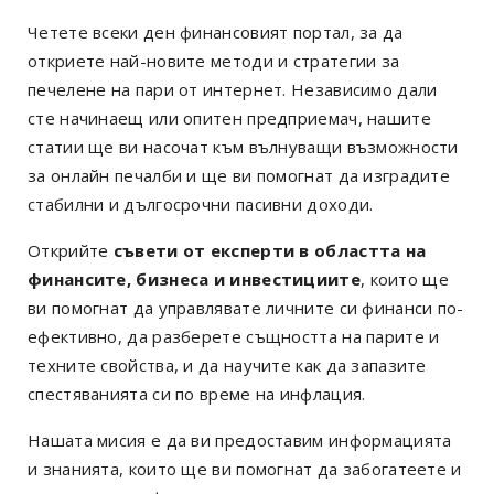
Четете всеки ден финансовият портал, за да
откриете най-новите методи и стратегии за
печелене на пари от интернет. Независимо дали
сте начинаещ или опитен предприемач, нашите
статии ще ви насочат към вълнуващи възможности
за онлайн печалби и ще ви помогнат да изградите
стабилни и дългосрочни пасивни доходи.
Открийте
съвети от експерти в областта на
финансите, бизнеса и инвестициите
, които ще
ви помогнат да управлявате личните си финанси по-
ефективно, да разберете същността на парите и
техните свойства, и да научите как да запазите
спестяванията си по време на инфлация.
Нашата мисия е да ви предоставим информацията
и знанията, които ще ви помогнат да забогатеете и