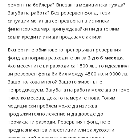
ремонт на бойлера? Внезапна медицинска нужда?
Загуба на работа? Без резервен фонд, тези
ситуации могат да се превърнат в истински
финансов кошмар, принуждавайки ни да теглим
скъпи кредити или да продаваме активи.
Експертите обикновено препоръчват резервният
фонд да покрива разходите ви за
3 до 6 месеца
.
Ако месечните ви разходи са 1500 лв., то идеалният
ви резервен фонд би бил между 4500 лв. и 9000 лв.
Защо толкова много? Защото животът е
непредсказуем. Загубата на работа може да отнеме
няколко месеца, докато намерите нова. Голям
медицински проблем може да изисква
продължително лечение и да доведе до
неочаквани разходи. Резервният фонд не е
предназначен за инвестиции или за луксозни
покупки; той е вашата застраховка срещу