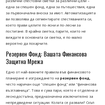
различни спестовни сметки за различни цели –
една за спешен фонд, една за пътешествия, една
за първоначална вноска за имот. Автоматизацията
ви позволява да сегментирате спестяванията си,
което прави целите по-ясни и по-лесни за
постигане. В крайна сметка, парите, които не
виждате в основната си сметка, е по-малко
вероятно да похарчите.
Резервен Фонд: Вашата Финансова
Защитна Мрежа
Едно от най-важните правила във финансовото
планиране е изграждането на
резервен фонд
,
често наричан още "спешен фонд" или "финансова
възглавница". Това е сума пари, която е отделена и
леснодостъпна, предназначена изключително за
непредвидени ситуации. Колата се развали? Скъп