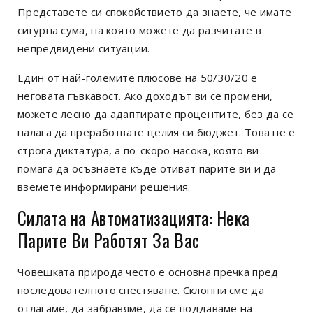
Представете си спокойствието да знаете, че имате
сигурна сума, на която можете да разчитате в
непредвидени ситуации.
Един от най-големите плюсове на 50/30/20 е
неговата гъвкавост. Ако доходът ви се промени,
можете лесно да адаптирате процентите, без да се
налага да преработвате целия си бюджет. Това не е
строга диктатура, а по-скоро насока, която ви
помага да осъзнаете къде отиват парите ви и да
вземете информирани решения.
Силата на Автоматизацията: Нека
Парите Ви Работят За Вас
Човешката природа често е основна пречка пред
последователното спестяване. Склонни сме да
отлагаме, да забравяме, да се поддаваме на