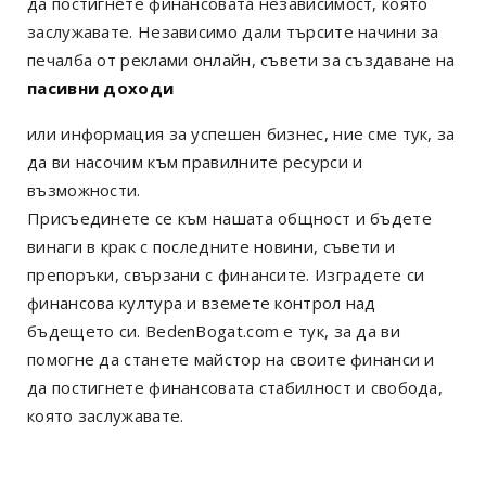
да постигнете финансовата независимост, която
заслужавате. Независимо дали търсите начини за
печалба от реклами онлайн, съвети за създаване на
пасивни доходи
или информация за успешен бизнес, ние сме тук, за
да ви насочим към правилните ресурси и
възможности.
Присъединете се към нашата общност и бъдете
винаги в крак с последните новини, съвети и
препоръки, свързани с финансите. Изградете си
финансова култура и вземете контрол над
бъдещето си. BedenBogat.com е тук, за да ви
помогне да станете майстор на своите финанси и
да постигнете финансовата стабилност и свобода,
която заслужавате.