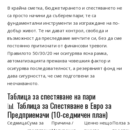
В крайна сметка, бюджетирането и спестяването не
са просто начини да съберем пари; те са
фундаментални инструменти за изграждане на по-
добър живот. Те ни дават контрол, свобода и
възможност да преследваме мечтите си, без да сме
постоянно притиснати от финансови тревоги.
Правилото 50/30/20 ни осигурява ясна рамка,
автоматизацията премахва човешкия фактор и
осигурява последователност, а резервният фонд ни
дава сигурността, че сме подготвени за
неочакваното.
Таблица за спестяване на пари
📊 Таблица за Спестяване в Евро за
Предприемачи (10-седмичен план)
Седмица
Сума за
Причина /
Ценно нещо
Полза з