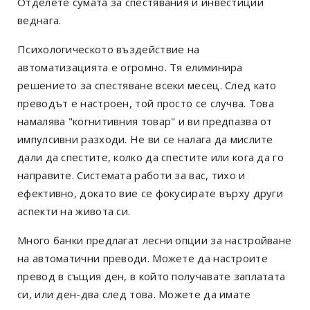
Отделете сумата за спестявания и инвестиции
веднага.
Психологическото въздействие на
автоматизацията е огромно. Тя елиминира
решението за спестяване всеки месец. След като
преводът е настроен, той просто се случва. Това
намалява "когнитивния товар" и ви предпазва от
импулсивни разходи. Не ви се налага да мислите
дали да спестите, колко да спестите или кога да го
направите. Системата работи за вас, тихо и
ефективно, докато вие се фокусирате върху други
аспекти на живота си.
Много банки предлагат лесни опции за настройване
на автоматични преводи. Можете да настроите
превод в същия ден, в който получавате заплатата
си, или ден-два след това. Можете да имате