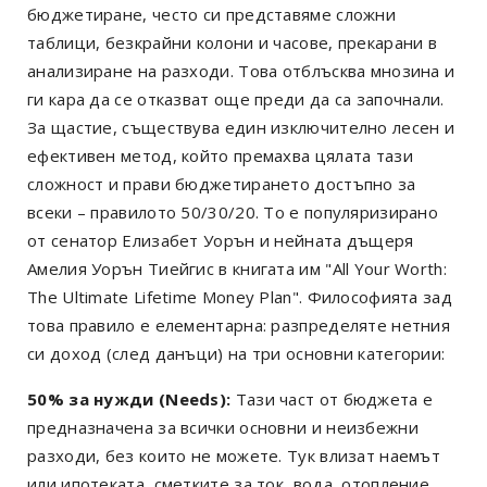
бюджетиране, често си представяме сложни
таблици, безкрайни колони и часове, прекарани в
анализиране на разходи. Това отблъсква мнозина и
ги кара да се отказват още преди да са започнали.
За щастие, съществува един изключително лесен и
ефективен метод, който премахва цялата тази
сложност и прави бюджетирането достъпно за
всеки – правилото 50/30/20. То е популяризирано
от сенатор Елизабет Уорън и нейната дъщеря
Амелия Уорън Тиейгис в книгата им "All Your Worth:
The Ultimate Lifetime Money Plan". Философията зад
това правило е елементарна: разпределяте нетния
си доход (след данъци) на три основни категории:
50% за нужди (Needs):
Тази част от бюджета е
предназначена за всички основни и неизбежни
разходи, без които не можете. Тук влизат наемът
или ипотеката, сметките за ток, вода, отопление,