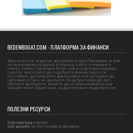
BEDENBOGAT.COM - ПЛАТФОРМА ЗА ФИНАНСИ
Днес всеки се чуди как да оцелее в тази Пандемия, в дни
на икономическа криза, в период, който очевидно е
тежък. Екипът на Беден Богат ком е подготвил редица
съвети, чрез които да подобрите финансовото си
състояние, да повишите финансовата си култура и да
направите така, че да имате по-добри приходи. Ако
обичате да пишете, можете да се присъедините към
нашият екип! Пишете ни, за да получите подробности!
ПОЛЕЗНИ РЕСУРСИ
Благоевград
новини
Уеб дизайн
за Кюстендил и Дупница