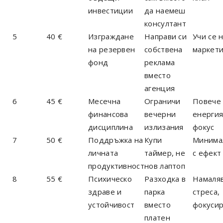
инвестиции
да наемеш
консултант
5
40 €
Изграждане
Направи си
Учи се 
на резервен
собствена
маркети
фонд
реклама
вместо
агенция
6
45 €
Месечна
Ограничи
Повече
финансова
вечерни
енергия
дисциплина
излизания
фокус
7
50 €
Поддръжка на
Купи
Минима
личната
таймер, не
с ефект
продуктивност
нов лаптоп
8
55 €
Психическо
Разходка в
Намаля
здраве и
парка
стреса,
устойчивост
вместо
фокусир
платен