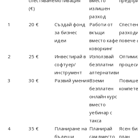
спестяване
Мотивация
вместо
предпр
(€)
излишен
разход
1
20 €
Създай фонд
Работи от
Спесте
за бизнес
вкъщи
разходи
идеи
вместо кафе
повече 
коворкинг
2
25 €
Инвестирай в
Използвай
Оптими
софтуер/
безплатни
процес
инструмент
алтернативи
3
30 €
Развий умения
Вземи
Повише
безплатен
компет
онлайн курс
вместо
уебинар с
такса
4
35 €
Планиране на
Планирай
Ясен би
бъдещи
сам вместо
план