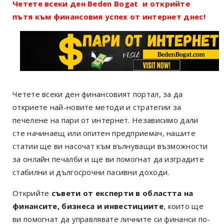
Четете всеки ден Beden Bogat и открийте
пътя към финансовия успех от интернет днес!
Четете всеки ден финансовият портал, за да
откриете най-новите методи и стратегии за
печелене на пари от интернет. Независимо дали
сте начинаещ или опитен предприемач, нашите
статии ще ви насочат към вълнуващи възможности
за онлайн печалби и ще ви помогнат да изградите
стабилни и дългосрочни пасивни доходи.
Открийте
съвети от експерти в областта на
финансите, бизнеса и инвестициите
, които ще
ви помогнат да управлявате личните си финанси по-