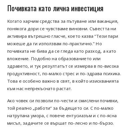
Почивката като лична инвестиция
Когато харчим средства за пътуване или ваканция,
понякога дори се чувстваме виновни. Съвестта ни
активира вътрешно гласче, което казва “Тези пари
можеше да ги използвам по-практично.” Но
почивката не бива да се гледа като разход, а като
вложение. Подобно на образованието или
здравето, и тук резултатът се измерва в по-висока
продуктивност, по-малко стрес и по-здрава психика.
Това е особено важно в свят, в който изискванията
към нас непрекъснато растат.
Ако човек си позволи по-чести и смислени почивки,
той реално „работи“ за бъдещето си. С по-малко
натрупана умора, с повече ентусиазъм и с по-ясна
мисъл, задачите се вършат по-лесно и по-бързо.