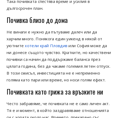
Така почивката спестява време и усилия в
дългосрочен план.
Почивка близо до дома
Не винаги е нужно да пътуваме далеч или да
харчим много. Понякога един уикенд в някой от
уютните
хотели край Пловдив
или София може да
ни донесе същото чувство. Кратките, но качествени
почивки са начин да поддържаме баланса през
цялата година, без да чакаме големия летен отпуск.
В този смисъл, инвестицията не е непременно
голяма като пари или време, но носи голям ефект.
Почивката като грижа за връзките ни
Често забравяме, че почивката не е само личен акт.
Тя е и момент, в който заздравяваме отношенията
си с хората около нас. Времето, прекарано със