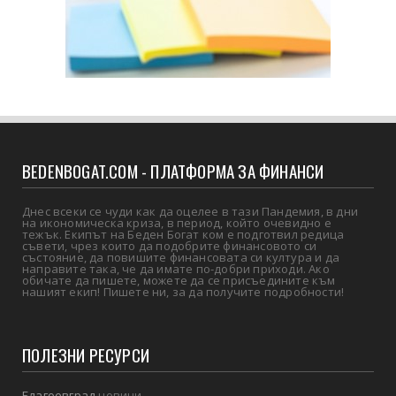
BEDENBOGAT.COM - ПЛАТФОРМА ЗА ФИНАНСИ
Днес всеки се чуди как да оцелее в тази Пандемия, в дни
на икономическа криза, в период, който очевидно е
тежък. Екипът на Беден Богат ком е подготвил редица
съвети, чрез които да подобрите финансовото си
състояние, да повишите финансовата си култура и да
направите така, че да имате по-добри приходи. Ако
обичате да пишете, можете да се присъедините към
нашият екип! Пишете ни, за да получите подробности!
ПОЛЕЗНИ РЕСУРСИ
Благоевград
новини