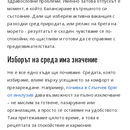
здравословни проблеми. Именно затова отпускът е
момент, в който балансираме вътрешното си
състояние. Дали ще изберем активна ваканция с
разходки сред природата, или релакс на брега на
морето - резултатът е сходен: чувстваме се по-
спокойни, по-щастливи и готови да се справяме с
предизвикателствата.
Изборът на среда има значение
Не е все едно къде ще почиваме. Средата, която
избираме, влияе върху усещането за комфорт и
презареждане. Например,
почивка в Слънчев бряг
ол инклузив
дава възможност за пълно изключване
– не мислим за готвене, пазаруване или
организация, а просто се оставяме на удобството.
Така притежаваме цялото време, а това е
рецептата за спокойствие и хармония.