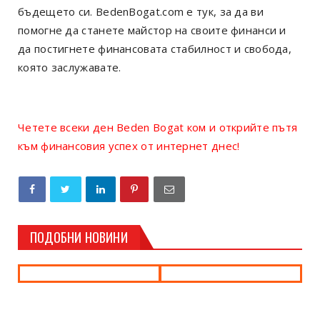
бъдещето си. BedenBogat.com е тук, за да ви
помогне да станете майстор на своите финанси и
да постигнете финансовата стабилност и свобода,
която заслужавате.
Четете всеки ден Beden Bogat ком и открийте пътя
към финансовия успех от интернет днес!
ПОДОБНИ НОВИНИ