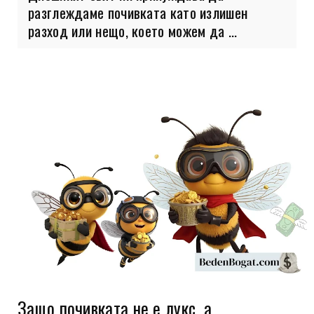
разглеждаме почивката като излишен
разход или нещо, което можем да ...
Защо почивката не е лукс, а