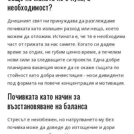
необходимост?
Днешният свят ни принуждава да разглеждаме
почивката като излишен разход или нещо, което
можем да отложим. Истината е, че тя е необходима
част от грижата за нас самите. Когато си дадем
време за отдих, не губим ценно време, а печелим
нови сили за следващите си проекти. Една добре
планирана ваканция може да се окаже същата по
стойност като добра инвестиция - носи дивиденти
под формата на повече концентрация и мотивация.
Почивката като начин за
възстановяване на баланса
Стресът е неизбежен, но натрупването му без
почивка може да доведе до изтощение и дори