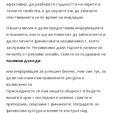
ефективно, да разберете същността на парите и
техните свойства, и да научите как да запазите
спестяванията си по време на инфлация.
Нашата мисия е да ви предоставим информацията
и знанията, които ще ви помогнат да забогатеете и
да постигнете финансовата независимост, която
заслужавате. Независимо дали търсите начини за
печалба от реклами онлайн, съвети за създаване на
пасивни доходи
или информация за успешен бизнес, ние сме тук, за
да ви насочим към правилните ресурси и
възможности.
Присъединете се към нашата общност и бъдете
винаги в крак с последните новини, съвети и
препоръки, свързани с финансите. Изградете си
финансова култура и вземете контрол над