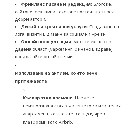
Фрийланс писане и редакция:
Блогове,
сайтове, рекламни текстове постоянно търсят
добри автори.
Дизайн и креативни услуги:
Създаване на
лога, визитки, дизайн за социални мрежи.
Онлайн консултации:
Ако сте експерт в
дадена област (маркетинг, финанси, здраве),
предлагайте онлайн сесии.
Използване на активи, които вече
притежавате:
Късократко наемане:
Наемете
неизползвана стая в жилището си или целия
апартамент, когато сте в отпуск, чрез
платформи като Airbnb.