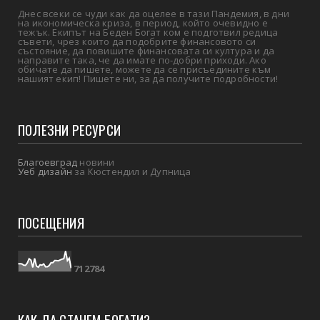
Днес всеки се чуди как да оцелее в тази Пандемия, в дни
на икономическа криза, в период, който очевидно е
тежък. Екипът на Беден Богат ком е подготвил редица
съвети, чрез които да подобрите финансовото си
състояние, да повишите финансовата си култура и да
направите така, че да имате по-добри приходи. Ако
обичате да пишете, можете да се присъедините към
нашият екип! Пишете ни, за да получите подробности!
ПОЛЕЗНИ РЕСУРСИ
Благоевград
новини
Уеб дизайн
за Кюстендил и Дупница
ПОСЕЩЕНИЯ
7
1
2
7
8
4
КАК ДА СТАНЕМ БОГАТИ?