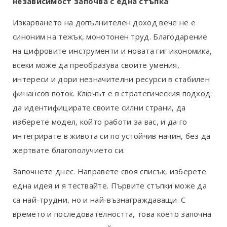
независимост започва с една стъпка
Изкарването на допълнителен доход вече не е
синоним на тежък, монотонен труд. Благодарение
на цифровите инструменти и новата гиг икономика,
всеки може да преобразува своите умения,
интереси и дори незначителни ресурси в стабилен
финансов поток. Ключът е в стратегическия подход:
да идентифицирате своите силни страни, да
изберете модел, който работи за вас, и да го
интегрирате в живота си по устойчив начин, без да
жертвате благополучието си.
Започнете днес. Направете своя списък, изберете
една идея и я тествайте. Първите стъпки може да
са най-трудни, но и най-възнаграждаващи. С
времето и последователността, това което започна