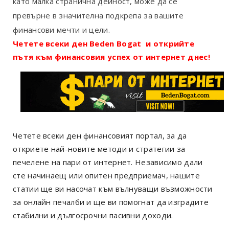
като малка странична дейност, може да се
превърне в значителна подкрепа за вашите
финансови мечти и цели.
Четете всеки ден Beden Bogat и открийте
пътя към финансовия успех от интернет днес!
Четете всеки ден финансовият портал, за да
откриете най-новите методи и стратегии за
печелене на пари от интернет. Независимо дали
сте начинаещ или опитен предприемач, нашите
статии ще ви насочат към вълнуващи възможности
за онлайн печалби и ще ви помогнат да изградите
стабилни и дългосрочни пасивни доходи.