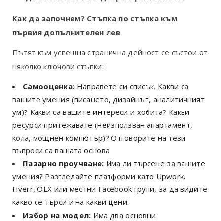
Как да започнем? Стъпка по стъпка към
първия допълнителен лев
Пътят към успешна странична дейност се състои от
няколко ключови стъпки:
Самооценка:
Направете си списък. Какви са
вашите умения (писането, дизайнът, аналитичният
ум)? Какви са вашите интереси и хобита? Какви
ресурси притежавате (неизползван апартамент,
кола, мощнен компютър)? Отговорите на тези
въпроси са вашата основа.
Пазарно проучване:
Има ли търсене за вашите
умения? Разгледайте платформи като Upwork,
Fiverr, OLX или местни Facebook групи, за да видите
какво се търси и на какви цени.
Избор на модел:
Има два основни