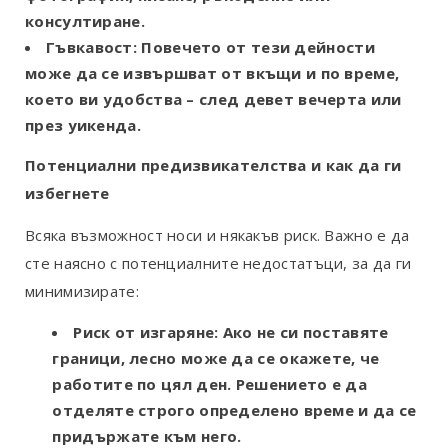
консултиране.
Гъвкавост:
Повечето от тези дейности
може да се извършват от вкъщи и по време,
което ви удобства – след девет вечерта или
през уикенда.
Потенциални предизвикателства и как да ги
избегнете
Всяка възможност носи и някакъв риск. Важно е да
сте наясно с потенциалните недостатъци, за да ги
минимизирате:
Риск от изгаряне:
Ако не си поставяте
граници, лесно може да се окажете, че
работите по цял ден. Решението е да
отделяте строго определено време и да се
придържате към него.