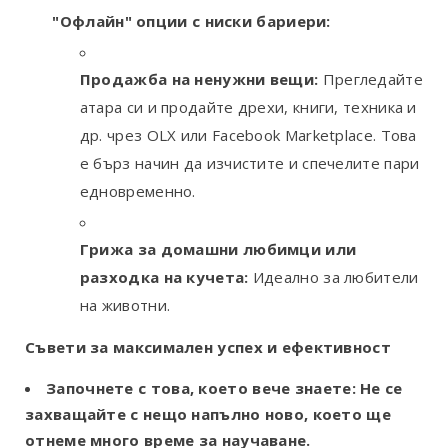
"Офлайн" опции с ниски бариери:
Продажба на ненужни вещи:
Прегледайте
атара си и продайте дрехи, книги, техника и
др. чрез OLX или Facebook Marketplace. Това
е бърз начин да изчистите и спечелите пари
едновременно.
Грижа за домашни любимци или
разходка на кучета:
Идеално за любители
на животни.
Съвети за максимален успех и ефективност
Започнете с това, което вече знаете:
Не се
захващайте с нещо напълно ново, което ще
отнеме много време за научаване.