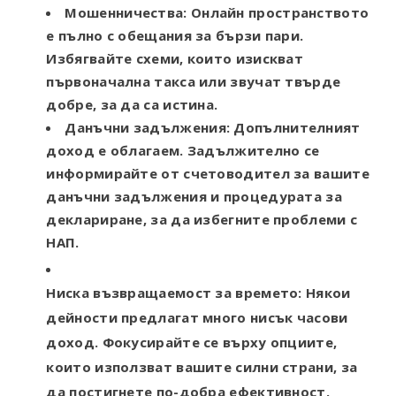
Мошенничества:
Онлайн пространството
е пълно с обещания за бързи пари.
Избягвайте схеми, които изискват
първоначална такса или звучат твърде
добре, за да са истина.
Данъчни задължения:
Допълнителният
доход е облагаем. Задължително се
информирайте от счетоводител за вашите
данъчни задължения и процедурата за
деклариране, за да избегните проблеми с
НАП.
Ниска възвращаемост за времето:
Някои
дейности предлагат много нисък часови
доход. Фокусирайте се върху опциите,
които използват вашите силни страни, за
да постигнете по-добра ефективност.