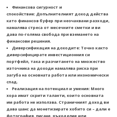
Финансова сигурност и
спокойствие:
Допълнителният доход действа
като финансов буфер при неочаквани разходи,
намалява стреса от месечните сметки и ви
дава по-голяма свобода при вземането на
финансови решения.
Диверсификация на доходите:
Точно както
диверсифицирате инвестиционния си
портфейл, така и разчитането на множество
източника на доходи намалява риска при
загуба на основната работа или икономически
спад.
Реализация на потенциал и умения:
Много
хора имат скрити таланти, които основната
им работа не използва. Страничният доход ви
дава шанс да монетизирате хобито си – дали е
фотография, писане, ръкоделие или