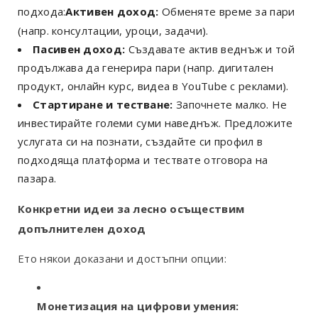
подхода:
Активен доход:
Обменяте време за пари
(напр. консултации, уроци, задачи).
Пасивен доход:
Създавате актив веднъж и той
продължава да генерира пари (напр. дигитален
продукт, онлайн курс, видеа в YouTube с реклами).
Стартиране и тестване:
Започнете малко. Не
инвестирайте големи суми наведнъж. Предложите
услугата си на познати, създайте си профил в
подходяща платформа и тествате отговора на
пазара.
Конкретни идеи за лесно осъществим
допълнителен доход
Ето някои доказани и достъпни опции:
Монетизация на цифрови умения: