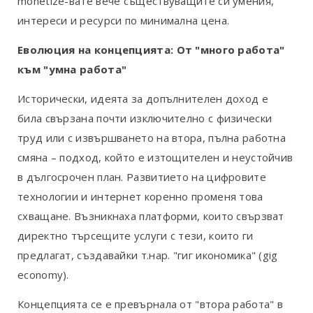
monetize-вате вече съществуващите си умения,
интереси и ресурси по минимална цена.
Еволюция на концепцията: От "много работа"
към "умна работа"
Исторически, идеята за допълнителен доход е
била свързана почти изключително с физически
труд или с извършването на втора, пълна работна
смяна – подход, който е изтощителен и неустойчив
в дългосрочен план. Развитието на цифровите
технологии и интернет коренно променя това
схващане. Възникнаха платформи, които свързват
директно търсещите услуги с тези, които ги
предлагат, създавайки т.нар. "гиг икономика" (gig
economy).
Концепцията се е превърнала от "втора работа" в