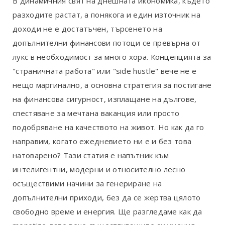
В динамичния свят на днешната икономика, където
разходите растат, а понякога и един източник на
доходи не е достатъчен, търсенето на
допълнителни финансови потоци се превърна от
лукс в необходимост за много хора. Концепцията за
"страничната работа" или "side hustle" вече не е
нещо маргинално, а основна стратегия за постигане
на финансова сигурност, изплащане на дългове,
спестяване за мечтана ваканция или просто
подобряване на качеството на живот. Но как да го
направим, когато ежедневието ни е и без това
натоварено? Тази статия е напътник към
интелигентни, модерни и относително лесно
осъществими начини за генериране на
допълнителни приходи, без да се жертва цялото
свободно време и енергия. Ще разгледаме как да