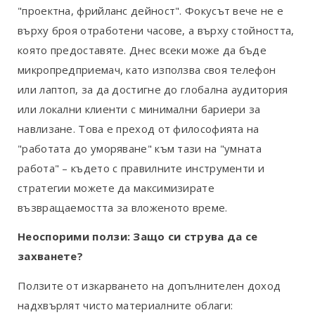
"проектна, фрийланс дейност". Фокусът вече не е
върху броя отработени часове, а върху стойността,
която предоставяте. Днес всеки може да бъде
микропредприемач, като използва своя телефон
или лаптоп, за да достигне до глобална аудитория
или локални клиенти с минимални бариери за
навлизане. Това е преход от философията на
"работата до уморяване" към тази на "умната
работа" – където с правилните инструменти и
стратегии можете да максимизирате
възвращаемостта за вложеното време.
Неоспорими ползи: Защо си струва да се
захванете?
Ползите от изкарването на допълнителен доход
надхвърлят чисто материалните облаги: