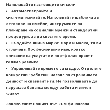
Използвайте настоящите си сили.
Автоматизирайте и
систематизирайте:
Използвайте шаблони за
отговори на имейли, инструменти за
планиране на социални мрежи и стандартни
процедури, за да спестите време.
Създайте лична марка:
Дори и малка, тя ви
отличава. Професионално име, кратко
описание на услугите и портфолио правят
голяма разлика.
Управлявайте времето си мъдро:
Отделете
конкретни "работни" часове за страничната
дейност и спазвайте ги. Не позволявайте да
нарушава баланса между работа и личен
живот.
Заключение: Вашият път към финансова