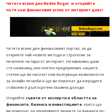
Четете всеки ден Beden Bogat и открийте
пътя към финансовия успех от интернет днес!
Четете всеки ден финансовият портал, за да
откриете най-новите методи и стратегии за
печелене на пари от интернет. Независимо дали
сте начинаещ или опитен предприемач, нашите
статии ще ви насочат към вълнуващи възможности
за онлайн печалби и ще ви помогнат да изградите
стабилни и дългосрочни пасивни доходи.
Открийте
съвети от експерти в областта на
финансите, бизнеса и инвестициите
, които ще
ви помогнат да управлявате личните си финанси по-