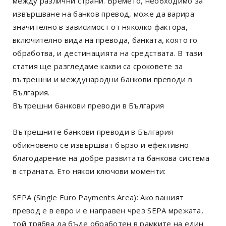
между различни страни. Времето, необходимо за
извършване на банков превод, може да варира
значително в зависимост от няколко фактора,
включително вида на превода, банката, която го
обработва, и дестинацията на средствата. В тази
статия ще разгледаме какви са сроковете за
вътрешни и международни банкови преводи в
България.
Вътрешни банкови преводи в България
Вътрешните банкови преводи в България
обикновено се извършват бързо и ефективно
благодарение на добре развитата банкова система
в страната. Ето някои ключови моменти:
SEPA (Single Euro Payments Area): Ако вашият
превод е в евро и е направен чрез SEPA мрежата,
той трябва да бъде обработен в рамките на един