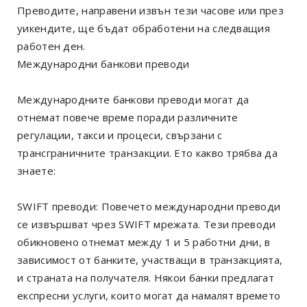
Преводите, направени извън тези часове или през
уикендите, ще бъдат обработени на следващия
работен ден.
Международни банкови преводи
Международните банкови преводи могат да
отнемат повече време поради различните
регулации, такси и процеси, свързани с
трансграничните транзакции. Ето какво трябва да
знаете:
SWIFT преводи: Повечето международни преводи
се извършват чрез SWIFT мрежата. Тези преводи
обикновено отнемат между 1 и 5 работни дни, в
зависимост от банките, участващи в транзакцията,
и страната на получателя. Някои банки предлагат
експресни услуги, които могат да намалят времето