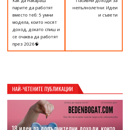
Как да накараш
Пасивни доходи за
парите да работят
непълнолетни: Идеи
вместо теб: 5 умни
и съвети
модела, които носят
доход, докато спиш и
се очаква да работят
през 2026🧠
НАЙ-ЧЕТЕНИТЕ ПУБЛИКАЦИИ
18 идеи за допълнителни доходи, които