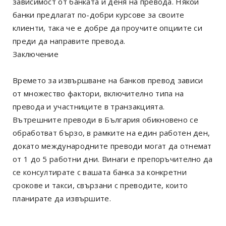
зависимост от банката и деня на превода. Някои
банки предлагат по-добри курсове за своите
клиенти, така че е добре да проучите опциите си
преди да направите превода.
Заключение
Времето за извършване на банков превод зависи
от множество фактори, включително типа на
превода и участниците в транзакцията.
Вътрешните преводи в България обикновено се
обработват бързо, в рамките на един работен ден,
докато международните преводи могат да отнемат
от 1 до 5 работни дни. Винаги е препоръчително да
се консултирате с вашата банка за конкретни
срокове и такси, свързани с преводите, които
планирате да извършите.