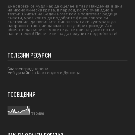
Днес всеки се чуди как да оцелее в тази Пандемия, в дни
на икономическа криза, в период, който очевидно е
тежък. Екипът на Беден Богат ком е подготвил редица
съвети, чрез които да подобрите финансовото си
състояние, да повишите финансовата си култура и да
направите така, че да имате по-добри приходи. Ако
обичате да пишете, можете да се присъедините към
нашият екип! Пишете ни, за да получите подробности!
ПОЛЕЗНИ РЕСУРСИ
Благоевград
новини
Уеб дизайн
за Кюстендил и Дупница
ПОСЕЩЕНИЯ
7
1
2
4
8
0