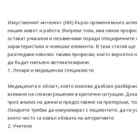
Изкуственият интелект (ИИ) бързо променя много аспе
нашия живот и работа. Въпреки това, има някои профес
остават уникални и незаменими поради специфичните 
характеристики и човешки елементи. В тази статия ще
разгледаме няколко такива професии, които вероятно 
да бъдат напълно автоматизирани.
1. Лекари и медицински специалисти
Медицината е област, която изисква дълбоко разбиран
вземане на сложни решения в критични ситуации. Док
чрез анализ на данни и предоставяне на препоръки, т
Лекарите трябва да комуникират с пациентите, да ги 
които често са извън обхвата на алгоритмите.
2. Учители