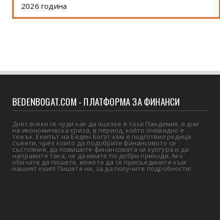
2026 година
BEDENBOGAT.COM - ПЛАТФОРМА ЗА ФИНАНСИ
Днес всеки се чуди как да оцелее в тази Пандемия, в дни
на икономическа криза, в период, който очевидно е
тежък. Екипът на Беден Богат ком е подготвил редица
съвети, чрез които да подобрите финансовото си
състояние, да повишите финансовата си култура и да
направите така, че да имате по-добри приходи. Ако
обичате да пишете, можете да се присъедините към
нашият екип! Пишете ни, за да получите подробности!