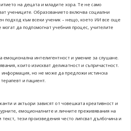
итието на децата и младите хора. Те не само
чват учениците. Образованието включва социални
н подход към всеки ученик – нещо, което ИИ все още
е могат да подпомогнат учебния процес, учителите
на емоционална интелигентност и умение за слушане.
вания, които изискват деликатност и съпричастност.
и информация, но не може да предложи истинска
терапевт и пациент.
канти и актьори зависят от човешката креативност и
турните, емоционалните и личните преживявания на
 текст, тези произведения често липсват дълбочина и