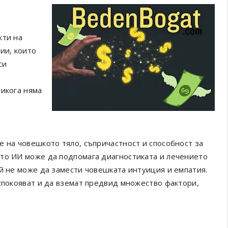
кти на
ии, които
си
никога няма
е на човешкото тяло, съпричастност и способност за
ато ИИ може да подпомага диагностиката и лечението
ой не може да замести човешката интуиция и емпатия.
успокояват и да вземат предвид множество фактори,