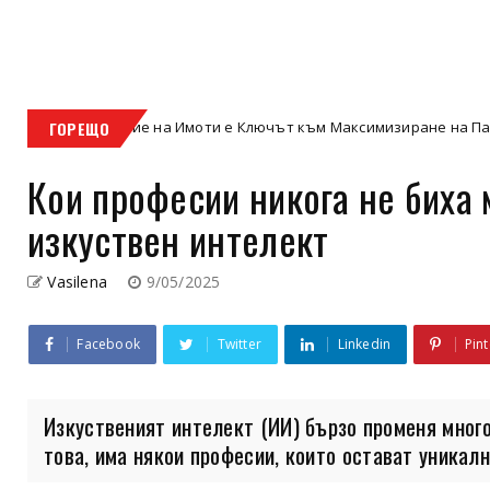
ление на Имоти е Ключът към Максимизиране на Пасивните Доходи
ГОРЕЩО
Кои професии никога не биха 
изкуствен интелект
Vasilena
9/05/2025
Facebook
Twitter
Linkedin
Pint
Изкуственият интелект (ИИ) бързо променя много
това, има някои професии, които остават уникални