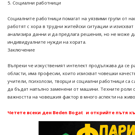
5. Социални работници
Социалните работници помагат на уязвими групи от нас
работят с хора в трудни житейски ситуации и изискват
анализира данни и да предлага решения, но не може д
индивидуалните нужди на хората.
Заключение
Въпреки че изкуственият интелект продължава да се р
области, има професии, които изискват човешки качест
учители, психолози, творци и социални работници са с
да бъдат напълно заменени от машини. Техните роли 
важността на човешкия фактор в много аспекти на живо
Четете всеки ден Beden Bogat и открийте пътя къ