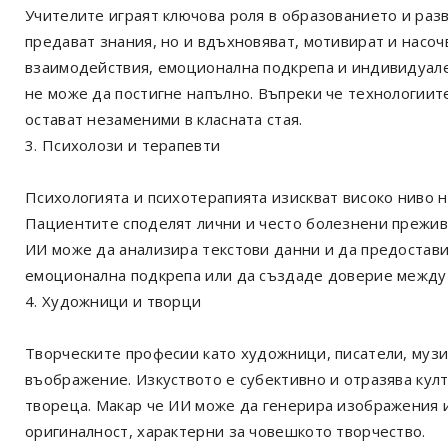
Учителите играят ключова роля в образованието и разв
предават знания, но и вдъхновяват, мотивират и насо
взаимодействия, емоционална подкрепа и индивидуале
не може да постигне напълно. Въпреки че технологиит
остават незаменими в класната стая.
3. Психолози и терапевти
Психологията и психотерапията изискват високо ниво 
Пациентите споделят лични и често болезнени преживя
ИИ може да анализира текстови данни и да предостав
емоционална подкрепа или да създаде доверие между 
4. Художници и творци
Творческите професии като художници, писатели, музи
въображение. Изкуството е субективно и отразява кул
твореца. Макар че ИИ може да генерира изображения и
оригиналност, характерни за човешкото творчество.