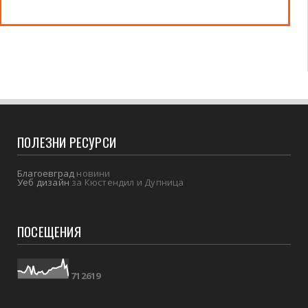
ПОЛЕЗНИ РЕСУРСИ
Благоевград
новини
Уеб дизайн
за Кюстендил и Дупница
ПОСЕЩЕНИЯ
7
1
2
6
1
9