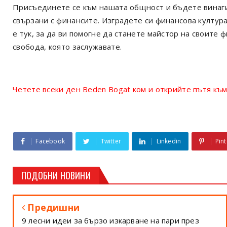
Присъединете се към нашата общност и бъдете винаги 
свързани с финансите. Изградете си финансова култур
е тук, за да ви помогне да станете майстор на своите 
свобода, която заслужавате.
Четете всеки ден Beden Bogat ком и открийте пътя към
Facebook
Twitter
Linkedin
Pint
ПОДОБНИ НОВИНИ
Предишни
9 лесни идеи за бързо изкарване на пари през