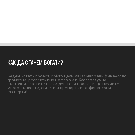
КАК ДА СТАНЕМ БОГАТИ?
Беден Богат - проект, който цели да Ви направи финансово
грамотни, респективно на това и в благополучно
състояние! Четете всеки ден този проект и ще научите
много тънкости, съвети и препоръки от финансови
експерти!