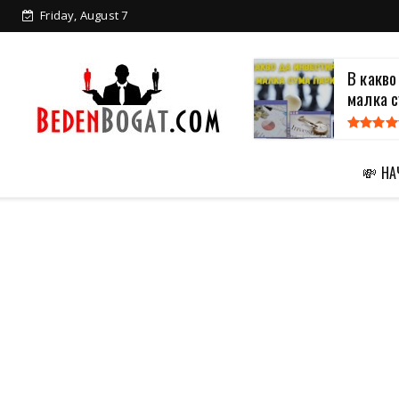
Friday, August 7
В какво
Как да изкарам пари за 1 час
малка с
💸 Н