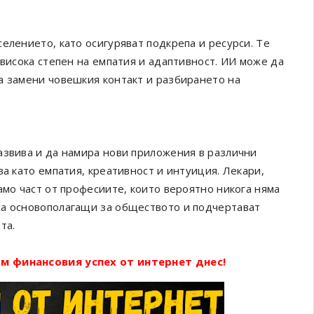
елението, като осигуряват подкрепа и ресурси. Те
 висока степен на емпатия и адаптивност. ИИ може да
а замени човешкия контакт и разбирането на
азвива и да намира нови приложения в различни
ва като емпатия, креативност и интуиция. Лекари,
амо част от професиите, които вероятно никога няма
са основополагащи за обществото и подчертават
та.
м финансовия успех от интернет днес!