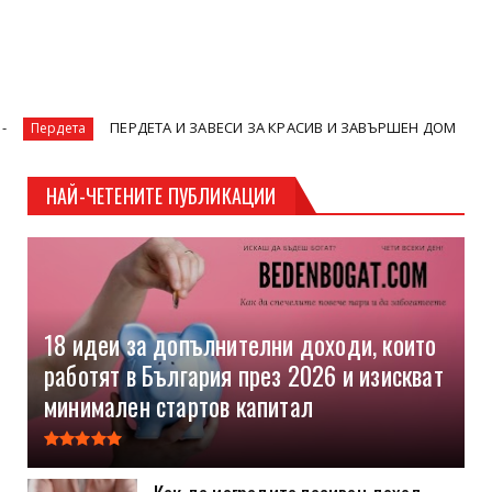
ПЕРДЕТА И ЗАВЕСИ ЗА КРАСИВ И ЗАВЪРШЕН ДОМ
Практи
ETF
НАЙ-ЧЕТЕНИТЕ ПУБЛИКАЦИИ
18 идеи за допълнителни доходи, които
работят в България през 2026 и изискват
минимален стартов капитал
Как да изградите пасивен доход,