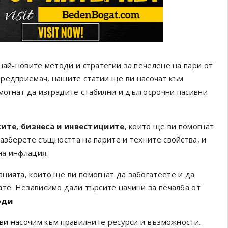
най-новите методи и стратегии за печелене на пари от
предприемач, нашите статии ще ви насочат към
могнат да изградите стабилни и дългосрочни пасивни
сите, бизнеса и инвестициите
, които ще ви помогнат
азберете същността на парите и техните свойства, и
на инфлация.
нията, които ще ви помогнат да забогатеете и да
ате. Независимо дали търсите начини за печалба от
оди
 ви насочим към правилните ресурси и възможности.