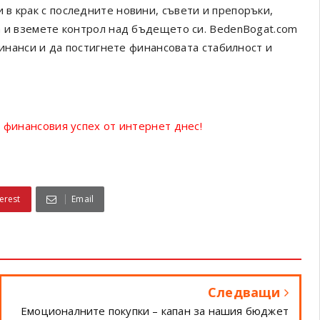
в крак с последните новини, съвети и препоръки,
а и вземете контрол над бъдещето си. BedenBogat.com
финанси и да постигнете финансовата стабилност и
 финансовия успех от интернет днес!
erest
Email
Следващи
Емоционалните покупки – капан за нашия бюджет