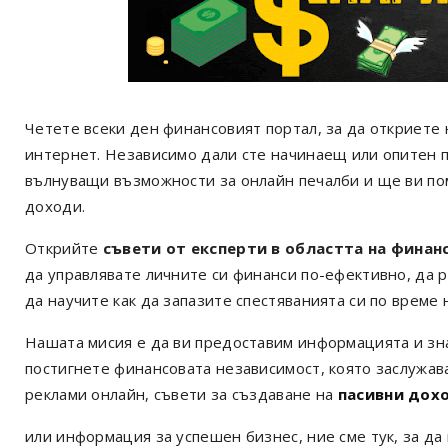
Четете всеки ден финансовият портал, за да откриете 
интернет. Независимо дали сте начинаещ или опитен 
вълнуващи възможности за онлайн печалби и ще ви по
доходи.
Открийте
съвети от експерти в областта на финан
да управлявате личните си финанси по-ефективно, да р
да научите как да запазите спестяванията си по време 
Нашата мисия е да ви предоставим информацията и зна
постигнете финансовата независимост, която заслужав
реклами онлайн, съвети за създаване на
пасивни дох
или информация за успешен бизнес, ние сме тук, за да