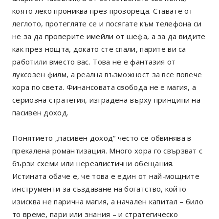
която леко прониква през прозореца. Ставате от
леглото, протегляте се и посягате към телефона си
не за да проверите имейли от шефа, а за да видите
как през нощта, докато сте спали, парите ви са
работили вместо вас. Това не е фантазия от
луксозен филм, а реална възможност за все повече
хора по света. Финансовата свобода не е магия, а
сериозна стратегия, изградена върху принципи на
пасивен доход.
Понятието „пасивен доход“ често се обвинява в
прекалена романтизация. Много хора го свързват с
бързи схеми или нереалистични обещания.
Истината обаче е, че това е един от най-мощните
инструменти за създаване на богатство, който
изисква не парична магия, а начален капитал – било
то време, пари или знания – и стратегическо