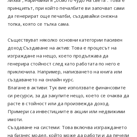
принципът, при който печалбите ви започват сами
да генерират още печалби, създавайки снежна
топка, която се тълка сама.
Съществуват няколко основни категории пасивен
доход:Създаване на актив: Това е процесът на
изграждане на нещо, което продължава да
генерира стойност след като работата по него е
приключила. Например, написването на книга или
създаването на онлайн курс.
Влагане в активи: Тук вие използвате финансовите
си ресурси, за да закупите нещо, което се очаква да
расте в стойност или да произвежда доход.
Примери са инвестициите в акции или недвижими
имоти.
Създаване на системи: Това включва изграждането
на бизнес модел, който може да работи и да печели