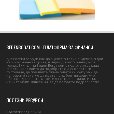
BEDENBOGAT.COM - ПЛАТФОРМА ЗА ФИНАНСИ
Днес всеки се чуди как да оцелее в тази Пандемия, в дни
на икономическа криза, в период, който очевидно е
тежък. Екипът на Беден Богат ком е подготвил редица
съвети, чрез които да подобрите финансовото си
състояние, да повишите финансовата си култура и да
направите така, че да имате по-добри приходи. Ако
обичате да пишете, можете да се присъедините към
нашият екип! Пишете ни, за да получите подробности!
ПОЛЕЗНИ РЕСУРСИ
Благоевград
новини