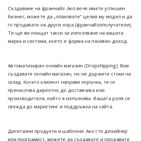
Създаване на франчайз: Ако вече имате успешен
бизнес, можете да „опаковате“ целия му модел и да
го продавате на други хора (франчайзополучатели).
Те ще ви плащат такси за използване на вашата
марка и система, което е форма на пасивен доход.
Автоматизиран онлайн магазин (Dropshipping): Вие
създавате онлайн магазин, но не държите стоки на
склад. Когато клилент направи поръчка, тя се
пренасочва директно до доставчика или
производителя, който я изпълнява. Вашата роля се
свежда до маркетинг и поддръжка на сайта.
Дигитални продукти и шаблони: Ако сте дизайнер
или програмист, можете да създавате и продавате