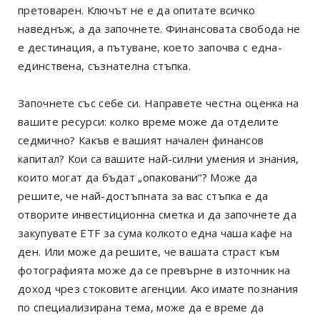
претоварен. Ключът не е да опитате всичко
наведнъж, а да започнете. Финансовата свобода не
е дестинация, а пътуване, което започва с една-
единствена, съзнателна стъпка.
Започнете със себе си. Направете честна оценка на
вашите ресурси: колко време може да отделите
седмично? Какъв е вашият начален финансов
капитал? Кои са вашите най-силни умения и знания,
които могат да бъдат „опаковани“? Може да
решите, че най-достъпната за вас стъпка е да
отворите инвестиционна сметка и да започнете да
закупувате ETF за сума колкото една чаша кафе на
ден. Или може да решите, че вашата страст към
фотографията може да се превърне в източник на
доход чрез стоковите агенции. Ако имате познания
по специализирана тема, може да е време да