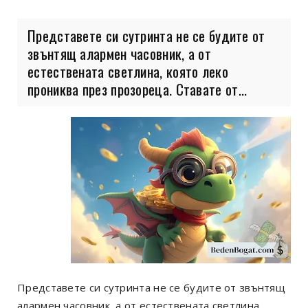
Представете си сутринта не се будите от
звънтящ алармен часовник, а от
естествената светлина, която леко
прониква през прозореца. Ставате от...
Представете си сутринта не се будите от звънтящ
алармен часовник, а от естествената светлина,