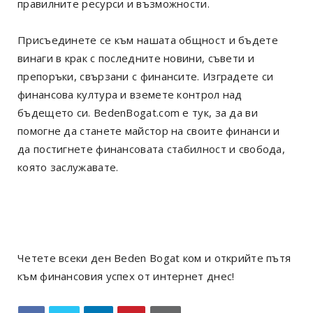
правилните ресурси и възможности.
Присъединете се към нашата общност и бъдете
винаги в крак с последните новини, съвети и
препоръки, свързани с финансите. Изградете си
финансова култура и вземете контрол над
бъдещето си. BedenBogat.com е тук, за да ви
помогне да станете майстор на своите финанси и
да постигнете финансовата стабилност и свобода,
която заслужавате.
Четете всеки ден Beden Bogat ком и открийте пътя
към финансовия успех от интернет днес!