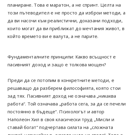
планиране. Това е маратон, а не спринт. Целта на
този пътеводител е не просто да изброи методи, а
да ви насочи към реалистични, доказани подходи,
които могат да ви приближат до мечтания живот, в
който времето ви е валута, а не парите.
Фундаменталните принципи: Какво всъщност е
пасивният доход и защо е толкова мощен?
Преди да се потопим в конкретните методи, е
решаващо да разберем философията, която стои
зад тях. Пасивният доход не означава „никаква
работа“. Той означава „работа сега, за да се печели
постоянно в бъдеще“. Психологът и автор
Наполеон Хил в своя класически труд „Мисли и
ставай богат“ подчертава силата на „сложната
лихва“, наричайки я „осмото чудо на света“. Това е