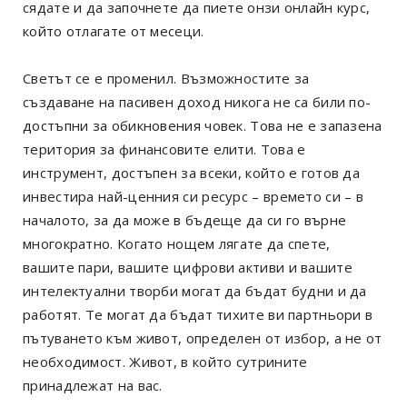
сядате и да започнете да пиете онзи онлайн курс,
който отлагате от месеци.
Светът се е променил. Възможностите за
създаване на пасивен доход никога не са били по-
достъпни за обикновения човек. Това не е запазена
територия за финансовите елити. Това е
инструмент, достъпен за всеки, който е готов да
инвестира най-ценния си ресурс – времето си – в
началото, за да може в бъдеще да си го върне
многократно. Когато нощем лягате да спете,
вашите пари, вашите цифрови активи и вашите
интелектуални творби могат да бъдат будни и да
работят. Те могат да бъдат тихите ви партньори в
пътуването към живот, определен от избор, а не от
необходимост. Живот, в който сутрините
принадлежат на вас.