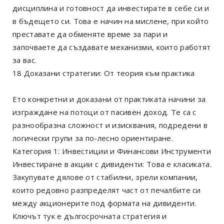
дисциплина и готовност да инвестирате в себе си и
в бъдещето си. Това е начин на мислене, при който
преставате да обменяте време за пари и
започваете да създавате механизми, които работят
за вас.
18 Доказани стратегии: От теория към практика
Ето конкретни и доказани от практиката начини за
изграждане на потоци от пасивен доход. Те са с
разнообразна сложност и изисквания, подредени в
логически групи за по-лесно ориентиране.
Категория 1: Инвестиции и Финансови Инструменти
Инвестиране в акции с дивиденти: Това е класиката.
Закупувате дялове от стабилни, зрели компании,
които редовно разпределят част от печалбите си
между акционерите под формата на дивиденти.
Ключът тук е дългосрочната стратегия и