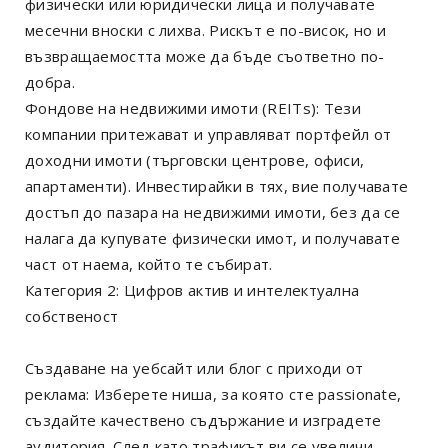
физически или юридически лица и получавате
месечни вноски с лихва. Рискът е по-висок, но и
възвращаемостта може да бъде съответно по-
добра.
Фондове на недвижими имоти (REITs): Тези
компании притежават и управляват портфейл от
доходни имоти (търговски центрове, офиси,
апартаменти). Инвестирайки в тях, вие получавате
достъп до пазара на недвижими имоти, без да се
налага да купувате физически имот, и получавате
част от наема, който те събират.
Категория 2: Цифров актив и интелектуална
собственост
Създаване на уебсайт или блог с приходи от
реклама: Изберете ниша, за която сте passionate,
създайте качествено съдържание и изградете
аудитория. След като трафикът ви се увеличи,