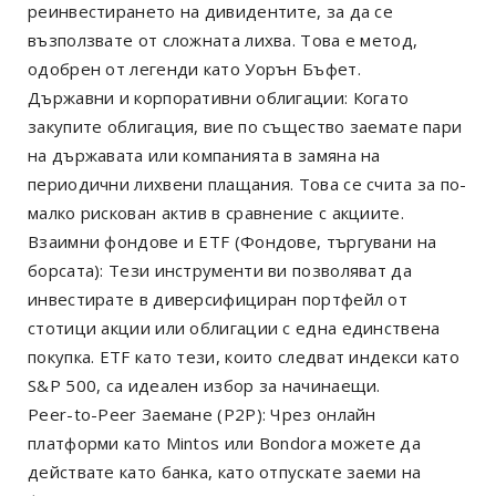
реинвестирането на дивидентите, за да се
възползвате от сложната лихва. Това е метод,
одобрен от легенди като Уорън Бъфет.
Държавни и корпоративни облигации: Когато
закупите облигация, вие по същество заемате пари
на държавата или компанията в замяна на
периодични лихвени плащания. Това се счита за по-
малко рискован актив в сравнение с акциите.
Взаимни фондове и ETF (Фондове, търгувани на
борсата): Тези инструменти ви позволяват да
инвестирате в диверсифициран портфейл от
стотици акции или облигации с една единствена
покупка. ETF като тези, които следват индекси като
S&P 500, са идеален избор за начинаещи.
Peer-to-Peer Заемане (P2P): Чрез онлайн
платформи като Mintos или Bondora можете да
действате като банка, като отпускате заеми на