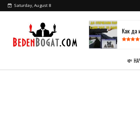
Saturday, August 8
Как да 
💸 Н