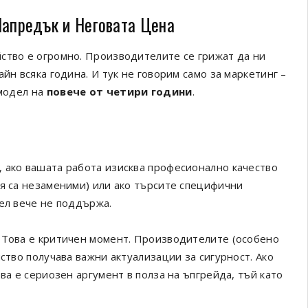
Напредък и Неговата Цена
ство е огромно. Производителите се грижат да ни
йн всяка година. И тук не говорим само за маркетинг –
 модел на
повече от четири години
.
 ако вашата работа изисква професионално качество
ия са незаменими) или ако търсите специфични
ел вече не поддържа.
 Това е критичен момент. Производителите (особено
ство получава важни актуализации за сигурност. Ако
ва е сериозен аргумент в полза на ъпгрейда, тъй като