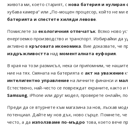
живота ми, което старият, с
нова батерия и нулиран
хубава камера“ или „По-мощен процесор, който не ми 
батерията и спестете хиляди левове
.
Помислете за
екологичния отпечатък
. Всяко ново у
енергоемко производство и транспорт. Избирайки да у
активно в
кръговата икономика
. Вие доказвате, че 
издръжливостта
над
моменталната еуфория
.
В края на този размисъл, нека си припомним, че нашите
ние на тях. Смяната на батерията е
акт на уважение
к
интелигентно управление
на личните финанси и
мал
Естествено, най-често се повреждат екраните, както и
Samsung
, iPhone или друг модел, проверете онлайн, п
Преди да се втурнете към магазина за нов, лъскав мод
потенциал. Дайте му нов дъх, ново сърце. Помнете, ч
често, а да
използваме по-мъдро
това, което вече п