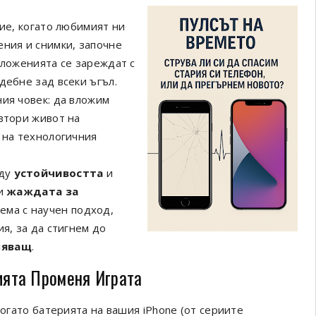
ние, когато любимият ни
ения и снимки, започне
иложенията се зареждат с
дебне зад всеки ъгъл.
ния човек: да вложим
втори живот на
 на технологичния
жду
устойчивостта
и
и
жаждата за
лема с научен подход,
я, за да стигнем до
вяващ
.
рията Променя Играта
когато батерията на вашия iPhone (от сериите