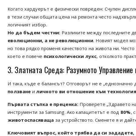
Когато хардуерът е физически повреден: Счупен диспл
в тези случаи общата цена на ремонта често надхвърля
логичният избор.
Но да бъдем честни:
Разликите между последните два
еволюционни, а не революционни
. Новият модел мо
но това рядко променя качеството на живота ни. Чест
което е повече
психологически лукс
, отколкото прак
3. Златната Среда: Разумното Управление
И така, къде е балансът? Отговорът не е „еднозначно д
ползване
и
личното ви отношение към технологи
Първата стъпка е преценка:
Проверете „Здравето на 
инструменти за Samsung. Ако капацитетът е под
80%
, 
животоспасяваща
за устройството. Сменете я и дайт
Ключовият въпрос, който трябва да си зададете, 