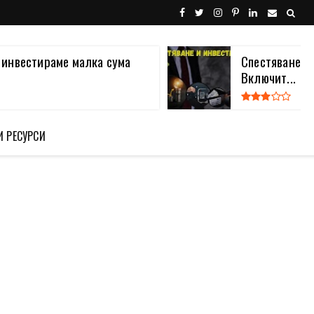
а инвестираме малка сума
Спестяване и
Включит...
И РЕСУРСИ