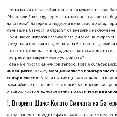
Почти всеки от нас е бил там – онзи момент на колеба
iPhone или Samsung, верен спътник през хиляди съобщ
да „заеква“. Батерията издържа вече само до обяд, пр
мъчителна бавност, а страхът от внезапно изключване 
Пред нас се изправя класическата дилема на съвремен
средства и емоция в подмяната на батерията, давайки 
познатото, или да се поддадем на притегателната сила
прогрес и да закупим ново устройство?
Това не е просто финансов въпрос. Това е сблъсък ме
иновацията
, между
емоционалната привързаност
съвършенство
. В тази статия ще разгледаме тази ди
осланяйки се на точни факти и психологически прозрени
отговор, който е едновременно
практичен и вдъхно
1. Вторият Шанс: Когато Смяната на Бате
Да започнем с твърдите факти. Какво точно се случва, 