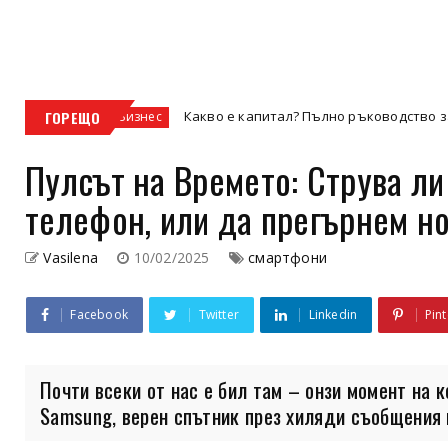
ГОРЕЩО
Какво е капитал? Пълно ръководство за видовете капит
Бизнес
Пулсът на Времето: Струва ли
телефон, или да прегърнем н
Vasilena
10/02/2025
смартфони
Facebook
Twitter
Linkedin
Pint
Почти всеки от нас е бил там – онзи момент на к
Samsung, верен спътник през хиляди съобщения и