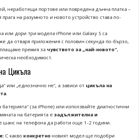
ей, неработещи портове или повредена дънна платка –
 прага на разумното и новото устройство става по-
 или дори три модела iPhone или Galaxy S са
же да отваря приложения с половин секунда по-бързо,
о плащаме премия за
чувството за „най-новото“
,
тическа необходимост.
 на Цикъла
а“ или „еднозначно не“, а зависи от
цикъла на
ята
.
батерията“ (за iPhone) или използвайте диагностични
смяната на батерията е
задължителна и
е шанс на телефона да работи още 1-2 години.
е:
С какво
конкретно
новият модел ще подобри