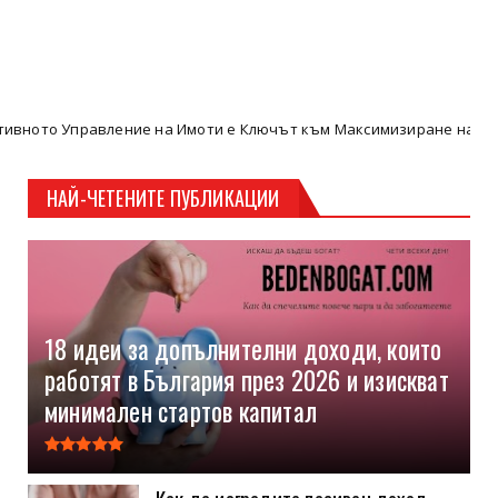
ие на Имоти е Ключът към Максимизиране на Пасивните Доходи – 
НАЙ-ЧЕТЕНИТЕ ПУБЛИКАЦИИ
18 идеи за допълнителни доходи, които
работят в България през 2026 и изискват
минимален стартов капитал
Как да изградите пасивен доход,