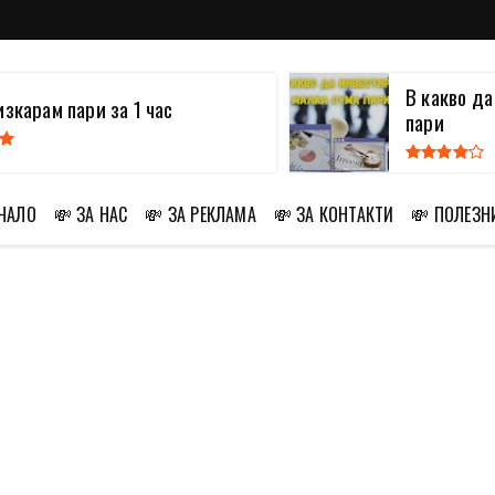
В какво д
изкарам пари за 1 час
пари
АЧАЛО
💸 ЗА НАС
💸 ЗА РЕКЛАМА
💸 ЗА КОНТАКТИ
💸 ПОЛЕЗН