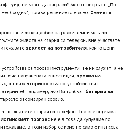
 софтуер
, не може да направи? Ако отговорът е „По-
е необходим“, тогава решението е ясно:
Сменете
стройство изисква добив на редки земни метали,
дължите живота на стария си телефон, вие участвате
притежавате
зрялост на потребителя
, който цени
 устройства са просто инструменти. Те ни служат, а не
ъм вече направената инвестиция,
проява на
ък, но важен принос
към по-устойчив свят.
 батериите! Например, ако Ви трябват
батерии за
отърсете оторизиран сервиз.
ел, погледнете стария си телефон. Той все още има
е
истинският прогрес
не е в това да купуваме по-
ритежаваме. В този избор се крие не само финансова