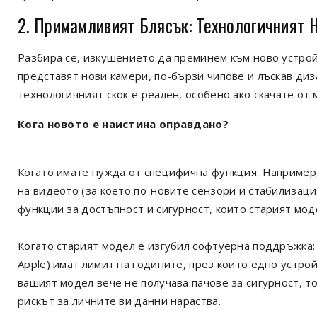
2. Примамливият Блясък: Технологичният 
Разбира се, изкушението да преминем към ново устрой
представят нови камери, по-бързи чипове и лъскав диза
технологичният скок е реален, особено ако скачате от
Кога новото е наистина оправдано?
Когато имате нужда от специфична функция: Например,
на видеото (за което по-новите сензори и стабилизац
функции за достъпност и сигурност, които старият мод
Когато старият модел е изгубил софтуерна поддръжка:
Apple) имат лимит на годините, през които едно устрой
вашият модел вече не получава пачове за сигурност, то
рискът за личните ви данни нараства.