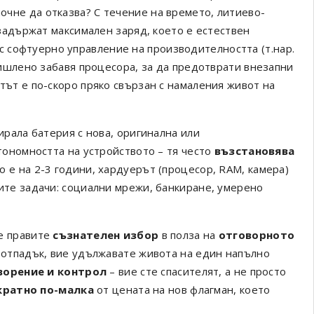
почне да отказва? С течение на времето, литиево-
задържат максимален заряд, което е естествен
с софтуерно управление на производителността (т.нар.
мишлено забавя процесора, за да предотврати внезапни
ът е по-скоро пряко свързан с намаления живот на
ирала батерия с нова, оригинална или
ономността на устройството – тя често
възстановява
о е на 2-3 години, хардуерът (процесор, RAM, камера)
те задачи: социални мрежи, банкиране, умерено
е правите
съзнателен избор
в полза на
отговорното
 отпадък, вие удължавате живота на един напълно
орение и контрол
– вие сте спасителят, а не просто
кратно по-малка
от цената на нов флагман, което