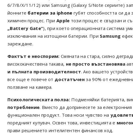
6/7/8/X/11/12) или Samsung (Galaxy S/Note сериите) за
йонните
батерии за iphone
губят способността си да 
химичен процес. При
Apple
този процес е свързан и съ
„Battery Gate“
), при което операционната система у
изключвания на изтощени батерии. При
Samsung
ефект
зареждане.
Фактът е неоспорим:
Смяната на стара, силно деград
висококачествена такава,
не просто възстановява
авт
и пълната производителност
. Ако вашето устройств
все още е повече от
достатъчен
за 90% от ежедневни
ползване на камера.
Психологическата полза:
Подменяйки батерията, ви
потребление
. Вместо да допринесете за електронния
функционален продукт. Това носи чувство на
удовлетв
поредният купувач. Освен това, инвестицията е
много
прави решението интелигентен финансов ход.