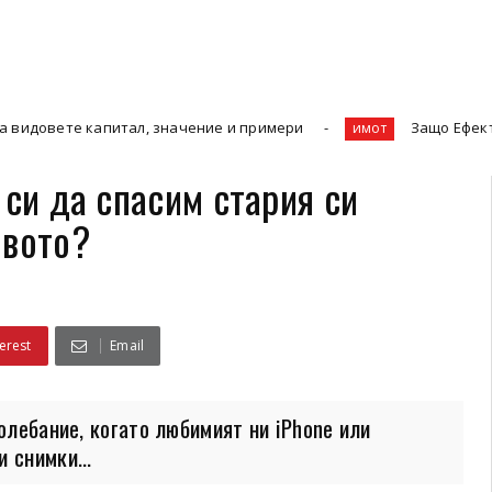
ал, значение и примери
Защо Ефективното Управлен
имот
 си да спасим стария си
овото?
erest
Email
олебание, когато любимият ни iPhone или
 снимки...