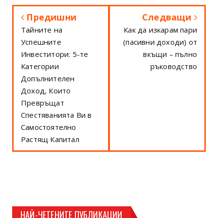
Предишни
Следващи
Тайните на
Как да изкарам пари
Успешните
(пасивни доходи) от
Инвеститори: 5-те
вкъщи – пълно
Категории
ръководство
Допълнителен
Доход, Които
Превръщат
Спестяванията Ви в
Самостоятелно
Растящ Капитал
НАЙ-ЧЕТЕНИТЕ ПУБЛИКАЦИИ