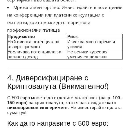
Мрежа и менторство: Инвестирайте в посещение
на конференции или платени консултации с
експерти, което може да отвори нови
професионални пътища.
Предимство
Риск
Най-висока потенциална
Изисква много време и
възвръщаемост
усилия
Увеличава потенциала за
Не всички курсове/
активен доход
умения са полезни
4. Диверсифициране с
Криптовалута (Внимателно!)
С 500 евро можете да отделите малка част (напр.
100–
150 евро
) за криптовалута, като я разглеждате като
високорисков експеримент
. Не инвестирайте цялата
сума тук!
Как да го направите с 500 евро: