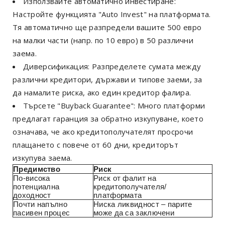
Използвайте автоматично инвестиране:
Настройте функцията "Auto Invest" на платформата.
Тя автоматично ще разпредели вашите 500 евро
на малки части (напр. по 10 евро) в 50 различни
заема.
Диверсификация: Разпределете сумата между
различни кредитори, държави и типове заеми, за
да намалите риска, ако един кредитор фалира.
Търсете "Buyback Guarantee": Много платформи
предлагат гаранция за обратно изкупуване, което
означава, че ако кредитополучателят просрочи
плащането с повече от 60 дни, кредиторът
изкупува заема.
Предимство
Риск
По-висока
Риск от фалит на
потенциална
кредитополучателя/
доходност
платформата
Почти напълно
Ниска ликвидност – парите
пасивен процес
може да са заключени