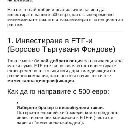
Ето петте най-добри и реалистични начина да
инвестирате вашите 500 евро, като същевременно
минимизирате таксите и максимизирате потенциала за
растеж.
1. Инвестиране в ETF-и
(Борсово Търгувани Фондове)
Това е може би
най-добрата опция
за начинаещи и за
малки суми. ETF-ите ви позволяват да инвестирате
едновременно в стотици или дори хиляди акции на
различни компании, като по този начин постигате
моментална диверсификация
.
Как да го направите с 500 евро:
Изберете брокер с ниски/нулеви такси:
Потърсете европейски брокери, които предлагат
инвестиране без комисиони в ETF-и (често се
наричат "комисионо-свободни").