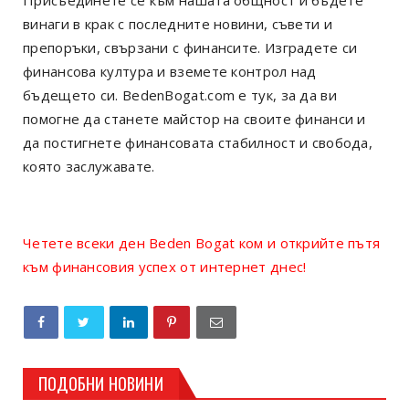
Присъединете се към нашата общност и бъдете
винаги в крак с последните новини, съвети и
препоръки, свързани с финансите. Изградете си
финансова култура и вземете контрол над
бъдещето си. BedenBogat.com е тук, за да ви
помогне да станете майстор на своите финанси и
да постигнете финансовата стабилност и свобода,
която заслужавате.
Четете всеки ден Beden Bogat ком и открийте пътя
към финансовия успех от интернет днес!
ПОДОБНИ НОВИНИ