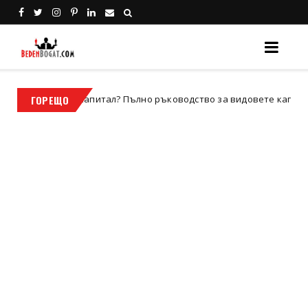
о е капитал? Пълно ръководство за видовете капитал, значение и
ГОРЕЩО