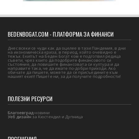
BEDENBOGAT.COM - ПЛАТФОРМА ЗА ФИНАНСИ
Днес всеки се чуди как да оцелее в тази Пандемия, в дни
на икономическа криза, в период, който очевидно е
тежък. Екипът на Беден Богат ком е подготвил редица
съвети, чрез които да подобрите финансовото си
състояние, да повишите финансовата си култура и да
направите така, че да имате по-добри приходи. Ако
обичате да пишете, можете да се присъедините към
нашият екип! Пишете ни, за да получите подробности!
ПОЛЕЗНИ РЕСУРСИ
Благоевград
новини
Уеб дизайн
за Кюстендил и Дупница
ПОСЕЩЕНИЯ