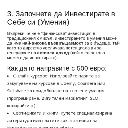
3. Започнете да Инвестирате в
Себе си (Умения)
Въпреки че не е "финансова" инвестиция в
традиционния смисъл, инвестирането в умения може
да има
най-висока възвръщаемост
за в бъдеще, тъй
като то директно увеличава потенциала ви за
генериране на
активен доход
(който след това
можете да инвестирате).
Как да го направите с 500 евро:
Онлайн курсове: Използвайте парите за
закупуване на курсове в Udemy, Coursera или
Skillshare за придобиване на търсени умения
(програмиране, дигитален маркетинг, SEO,
копирайтинг).
Сертификати и книги: Купете специализирана
литература или платете такса за изпит за
сертификат във вашата област.