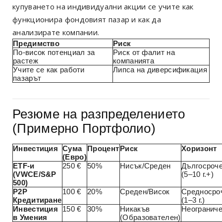
купуването на индивидуални акции се учите как
функционира фондовият пазар и как да
анализирате компании.
Предимство
Риск
По-висок потенциал за
Риск от фалит на
растеж
компанията
Учите се как работи
Липса на диверсификация
пазарът
Резюме на разпределението
(Примерно Портфолио)
Инвестиция
Сума
Процент
Риск
Хоризонт
(Евро)
ETF-и
250 €
50%
Нисък/Среден
Дългосроч
(VWCE/S&P
(5–10 г.+)
500)
P2P
100 €
20%
Среден/Висок
Средносро
Кредитиране
(1–3 г.)
Инвестиция
150 €
30%
Никакъв
Неогранич
в Умения
(Образователен)