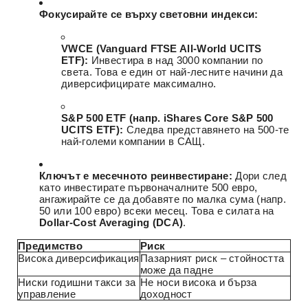
Фокусирайте се върху световни индекси:
VWCE (Vanguard FTSE All-World UCITS
ETF):
Инвестира в над 3000 компании по
света. Това е един от най-лесните начини да
диверсифицирате максимално.
S&P 500 ETF (напр. iShares Core S&P 500
UCITS ETF):
Следва представянето на 500-те
най-големи компании в САЩ.
Ключът е месечното реинвестиране:
Дори след
като инвестирате първоначалните 500 евро,
ангажирайте се да добавяте по малка сума (напр.
50 или 100 евро) всеки месец. Това е силата на
Dollar-Cost Averaging (DCA)
.
Предимство
Риск
Висока диверсификация
Пазарният риск – стойността
може да падне
Ниски годишни такси за
Не носи висока и бърза
управление
доходност