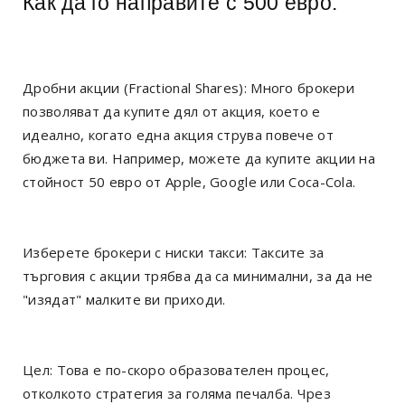
Как да го направите с 500 евро:
Дробни акции (Fractional Shares): Много брокери
позволяват да купите дял от акция, което е
идеално, когато една акция струва повече от
бюджета ви. Например, можете да купите акции на
стойност 50 евро от Apple, Google или Coca-Cola.
Изберете брокери с ниски такси: Таксите за
търговия с акции трябва да са минимални, за да не
"изядат" малките ви приходи.
Цел: Това е по-скоро образователен процес,
отколкото стратегия за голяма печалба. Чрез