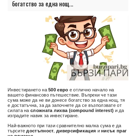
богатство за една нощ...
Инвестирането на
500 евро
е отлично начало на
вашето финансово пътешествие. Въпреки че тази
сума може да не ви донесе богатство за една нощ, тя
е достатъчна, за да започнете да се възползвате от
силата на
сложната лихва (compound interest)
и да
изградите навик за инвестиране.
Най-важното при тази сравнително малка сума е да
търсите
достъпност
,
диверсификация
и
нисък праг
на влизане
.