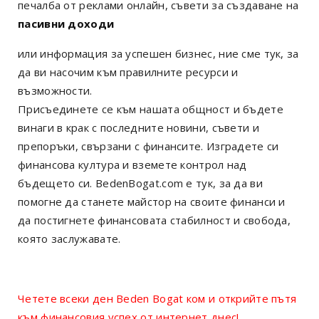
печалба от реклами онлайн, съвети за създаване на
пасивни доходи
или информация за успешен бизнес, ние сме тук, за
да ви насочим към правилните ресурси и
възможности.
Присъединете се към нашата общност и бъдете
винаги в крак с последните новини, съвети и
препоръки, свързани с финансите. Изградете си
финансова култура и вземете контрол над
бъдещето си. BedenBogat.com е тук, за да ви
помогне да станете майстор на своите финанси и
да постигнете финансовата стабилност и свобода,
която заслужавате.
Четете всеки ден Beden Bogat ком и открийте пътя
към финансовия успех от интернет днес!