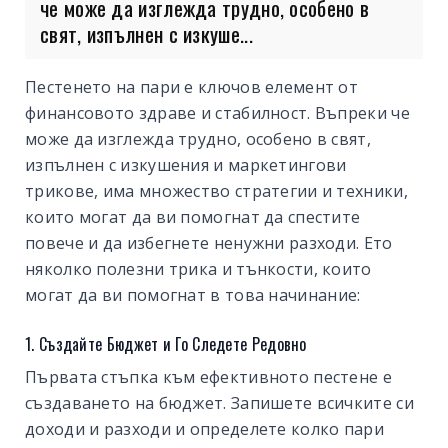
че може да изглежда трудно, особено в
свят, изпълнен с изкуше...
Пестенето на пари е ключов елемент от
финансовото здраве и стабилност. Въпреки че
може да изглежда трудно, особено в свят,
изпълнен с изкушения и маркетингови
трикове, има множество стратегии и техники,
които могат да ви помогнат да спестите
повече и да избегнете ненужни разходи. Ето
няколко полезни трика и тънкости, които
могат да ви помогнат в това начинание:
1. Създайте Бюджет и Го Следете Редовно
Първата стъпка към ефективното пестене е
създаването на бюджет. Запишете всичките си
доходи и разходи и определете колко пари