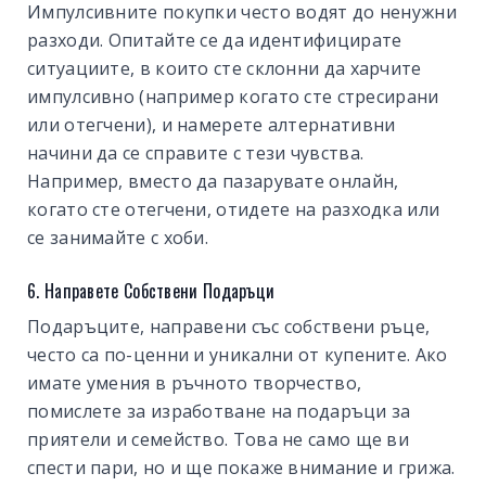
Импулсивните покупки често водят до ненужни
разходи. Опитайте се да идентифицирате
ситуациите, в които сте склонни да харчите
импулсивно (например когато сте стресирани
или отегчени), и намерете алтернативни
начини да се справите с тези чувства.
Например, вместо да пазарувате онлайн,
когато сте отегчени, отидете на разходка или
се занимайте с хоби.
6. Направете Собствени Подаръци
Подаръците, направени със собствени ръце,
често са по-ценни и уникални от купените. Ако
имате умения в ръчното творчество,
помислете за изработване на подаръци за
приятели и семейство. Това не само ще ви
спести пари, но и ще покаже внимание и грижа.