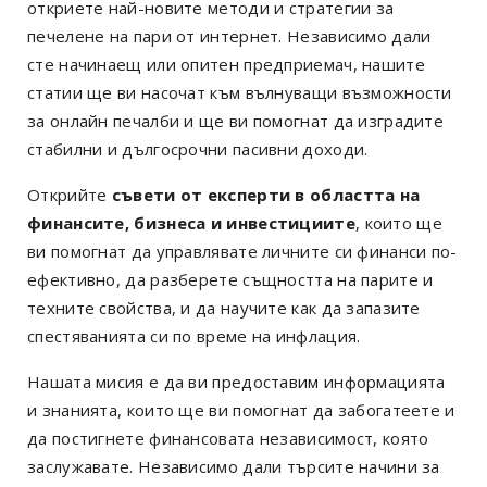
откриете най-новите методи и стратегии за
печелене на пари от интернет. Независимо дали
сте начинаещ или опитен предприемач, нашите
статии ще ви насочат към вълнуващи възможности
за онлайн печалби и ще ви помогнат да изградите
стабилни и дългосрочни пасивни доходи.
Открийте
съвети от експерти в областта на
финансите, бизнеса и инвестициите
, които ще
ви помогнат да управлявате личните си финанси по-
ефективно, да разберете същността на парите и
техните свойства, и да научите как да запазите
спестяванията си по време на инфлация.
Нашата мисия е да ви предоставим информацията
и знанията, които ще ви помогнат да забогатеете и
да постигнете финансовата независимост, която
заслужавате. Независимо дали търсите начини за