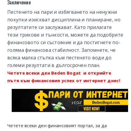
Заключение
Пестенето на пари и избягването на ненужни
покупки изискват дисциплина и планиране, но
резултатите си заслужават. Като прилагате
тези трикове и тънкости, можете да подобрите
финансовото си състояние и да постигнете по-
голяма финансова стабилност. Запомнете, че
всяка малка стъпка към пестенето води до
големи резултати в дългосрочен план.
Четете всеки ден Beden Bogat и открийте
пътя към финансовия успех от интернет днес!
Четете всеки ден финансовият портал, за да