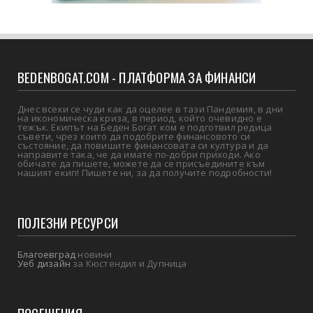
BEDENBOGAT.COM - ПЛАТФОРМА ЗА ФИНАНСИ
Днес всеки се чуди как да оцелее в тази Пандемия, в дни
на икономическа криза, в период, който очевидно е
тежък. Екипът на Беден Богат ком е подготвил редица
съвети, чрез които да подобрите финансовото си
състояние, да повишите финансовата си култура и да
направите така, че да имате по-добри приходи. Ако
обичате да пишете, можете да се присъедините към
нашият екип! Пишете ни, за да получите подробности!
ПОЛЕЗНИ РЕСУРСИ
Благоевград
новини
Уеб дизайн
за Кюстендил и Дупница