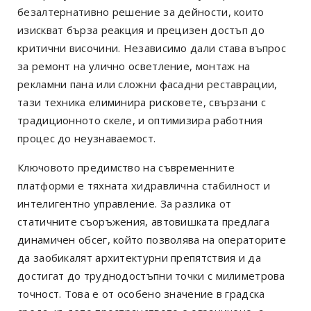
безалтернативно решение за дейности, които
изискват бърза реакция и прецизен достъп до
критични височини. Независимо дали става въпрос
за ремонт на улично осветление, монтаж на
рекламни пана или сложни фасадни реставрации,
тази техника елиминира рисковете, свързани с
традиционното скеле, и оптимизира работния
процес до неузнаваемост.
Ключовото предимство на съвременните
платформи е тяхната хидравлична стабилност и
интелигентно управление. За разлика от
статичните съоръжения, автовишката предлага
динамичен обсег, който позволява на операторите
да заобикалят архитектурни препятствия и да
достигат до труднодостъпни точки с милиметрова
точност. Това е от особено значение в градска