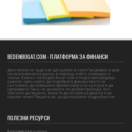
BEDENBOGAT.COM - ПЛАТФОРМА ЗА ФИНАНСИ
Днес всеки се чуди как да оцелее в тази Пандемия, в дни
на икономическа криза, в период, който очевидно е
тежък. Екипът на Беден Богат ком е подготвил редица
съвети, чрез които да подобрите финансовото си
състояние, да повишите финансовата си култура и да
направите така, че да имате по-добри приходи. Ако
обичате да пишете, можете да се присъедините към
нашият екип! Пишете ни, за да получите подробности!
ПОЛЕЗНИ РЕСУРСИ
Благоевград
новини