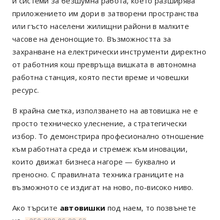
и системи за безшумна работа, което разширява
приложението им дори в затворени пространства
или гъсто населени жилищни райони в малките
часове на денонощието. Възможността за
захранване на електрически инструменти директно
от работния кош превръща вишката в автономна
работна станция, която пести време и човешки
ресурс.
В крайна сметка, използването на автовишка не е
просто техническо улеснение, а стратегически
избор. То демонстрира професионално отношение
към работната среда и стремеж към иновации,
които движат бизнеса нагоре — буквално и
преносно. С правилната техника границите на
възможното се издигат на ново, по-високо ниво.
Ако търсите
автовишки
под наем, то позвънете