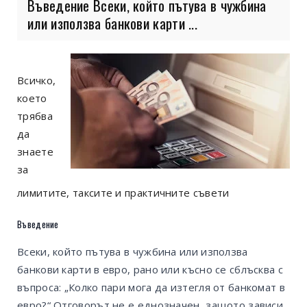
Въведение Всеки, който пътува в чужбина
или използва банкови карти ...
Всичко,
което
трябва
да
знаете
за
лимитите, таксите и практичните съвети
Въведение
Всеки, който пътува в чужбина или използва
банкови карти в евро, рано или късно се сблъсква с
въпроса: „Колко пари мога да изтегля от банкомат в
евро?“ Отговорът не е еднозначен, защото зависи