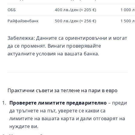
ОББ
400 лв./ден (≈ 205 €)
1 000 л
Райфайзенбанк
500 лв./ден (≈ 256 €)
1 500 л
Забележка: Данните са ориентировъчни и могат
да се променят. Винаги проверявайте
актуалните условия на вашата банка.
Практични съвети за теглене на пари в евро
Проверете лимитите предварително
– преди
да тръгнете на път, уверете се какви са
лимитите на вашата карта и дали отговарят на
нуждите ви.