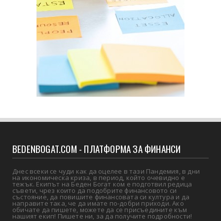
BEDENBOGAT.COM - ПЛАТФОРМА ЗА ФИНАНСИ
Днес всеки се чуди как да оцелее в тази Пандемия, в дни
на икономическа криза, в период, който очевидно е
тежък. Екипът на Беден Богат ком е подготвил редица
съвети, чрез които да подобрите финансовото си
състояние, да повишите финансовата си култура и да
направите така, че да имате по-добри приходи. Ако
обичате да пишете, можете да се присъедините към
нашият екип! Пишете ни, за да получите подробности!