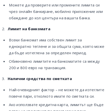
Можете да проверите или промените лимита си
чрез онлайн банкиране, мобилно приложение или
обаждане до кол центъра на вашата банка.
Лимит на банкомата
Всеки банкомат има собствен лимит за
еднократно теглене и за общата сума, която може
да бъде изтеглена за определен период.
Обикновено лимитите на банкоматите са между
200 и 800 евро на транзакция.
Налични средства по сметката
Най‑очевидният фактор – не можете да изтеглите
повече пари, отколкото имате по сметката си.
Ако използвате кредитна карта, лимитът ще бъде
равен на кредитния ви лимит минус вече