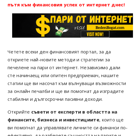
пътя към финансовия успех от интернет днес!
Четете всеки ден финансовият портал, за да
откриете най-новите методи и стратегии за
печелене на пари от интернет. Независимо дали
сте начинаещ или опитен предприемач, нашите
статии ще ви насочат към вълнуващи възможности
за онлайн печалби и ще ви помогнат да изградите
стабилни и дългосрочни пасивни доходи.
Открийте
съвети от експерти в областта на
финансите, бизнеса и инвестициите
, които ще
ви помогнат да управлявате личните си финанси по-
ефективно, да разберете същността на парите и