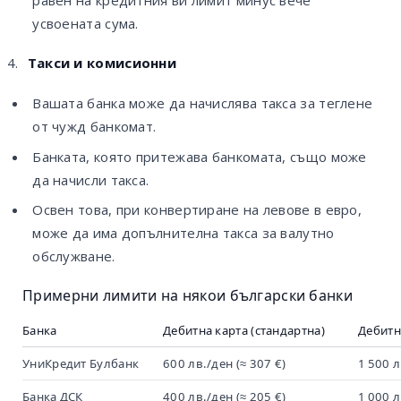
усвоената сума.
Такси и комисионни
Вашата банка може да начислява такса за теглене
от чужд банкомат.
Банката, която притежава банкомата, също може
да начисли такса.
Освен това, при конвертиране на левове в евро,
може да има допълнителна такса за валутно
обслужване.
Примерни лимити на някои български банки
Банка
Дебитна карта (стандартна)
Дебитн
УниКредит Булбанк
600 лв./ден (≈ 307 €)
1 500 л
Банка ДСК
400 лв./ден (≈ 205 €)
1 000 л