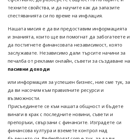
техните свойства, и да научите как да запазите
спестяванията си по време на инфлация.
Нашата мисия е да ви предоставим информацията
и знанията, които ще ви помогнат да забогатеете и
да постигнете финансовата независимост, която
заслужавате. Независимо дали търсите начини за
печалба от реклами онлайн, съвети за създаване на
пасивни доходи
или информация за успешен бизнес, ние сме тук, за
да ви насочим към правилните ресурси и
възможности.
Присъединете се към нашата общност и бъдете
винаги в крак с последните новини, съвети и
препоръки, свързани с финансите. Изградете си
финансова култура и вземете контрол над
бъдещето си. BedenBogat.com е тук, за да ви