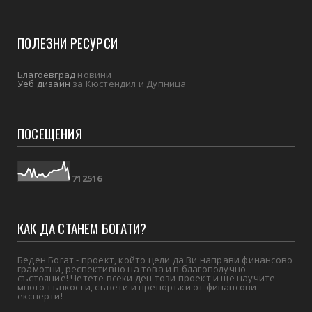
ПОЛЕЗНИ РЕСУРСИ
Благоевград
новини
Уеб дизайн
за Кюстендил и Дупница
ПОСЕЩЕНИЯ
7
1
2
5
1
6
КАК ДА СТАНЕМ БОГАТИ?
Беден Богат - проект, който цели да Ви направи финансово
грамотни, респективно на това и в благополучно
състояние! Четете всеки ден този проект и ще научите
много тънкости, съвети и препоръки от финансови
експерти!