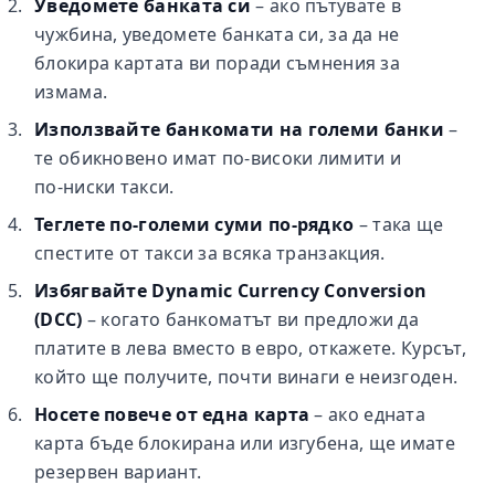
Уведомете банката си
– ако пътувате в
чужбина, уведомете банката си, за да не
блокира картата ви поради съмнения за
измама.
Използвайте банкомати на големи банки
–
те обикновено имат по‑високи лимити и
по‑ниски такси.
Теглете по‑големи суми по‑рядко
– така ще
спестите от такси за всяка транзакция.
Избягвайте Dynamic Currency Conversion
(DCC)
– когато банкоматът ви предложи да
платите в лева вместо в евро, откажете. Курсът,
който ще получите, почти винаги е неизгоден.
Носете повече от една карта
– ако едната
карта бъде блокирана или изгубена, ще имате
резервен вариант.