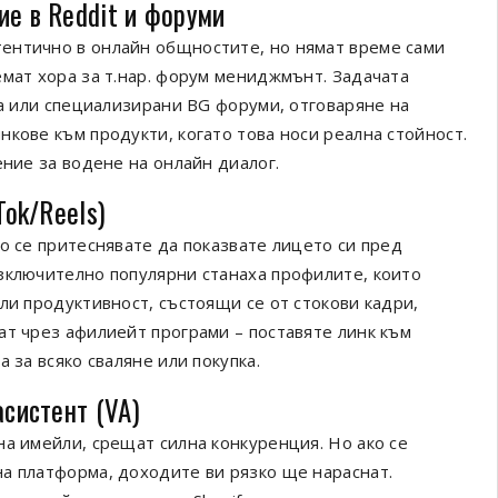
ие в Reddit и форуми
ентично в онлайн общностите, но нямат време сами
емат хора за т.нар. форум мениджмънт. Задачата
ra или специализирани BG форуми, отговаряне на
кове към продукти, когато това носи реална стойност.
ение за водене на онлайн диалог.
Tok/Reels)
о се притеснявате да показвате лицето си пред
зключително популярни станаха профилите, които
ли продуктивност, състоящи се от стокови кадри,
ат чрез афилиейт програми – поставяте линк към
 за всяко сваляне или покупка.
асистент (VA)
на имейли, срещат силна конкуренция. Но ако се
а платформа, доходите ви рязко ще нараснат.