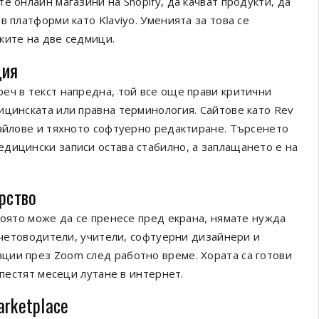
е онлайн магазини на Shopify, да качват продукти, да
 платформи като Klaviyo. Уменията за това се
ките на две седмици.
ция
еч в текст напредна, той все още прави критични
ицинската или правна терминология. Сайтове като Rev
файлове и тяхното софтуерно редактиране. Търсенето
дицински записи остава стабилно, а заплащането е на
рство
която може да се пренесе пред екрана, нямате нужда
 Счетоводители, учители, софтуерни дизайнери и
ции през Zoom след работно време. Хората са готови
спестят месеци лутане в интернет.
arketplace