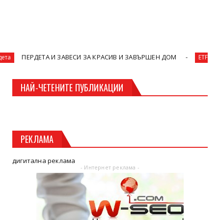
И ЗАВЕСИ ЗА КРАСИВ И ЗАВЪРШЕН ДОМ
Практическо рък
ETF
НАЙ-ЧЕТЕНИТЕ ПУБЛИКАЦИИ
РЕКЛАМА
дигитална реклама
- Интернет реклама -