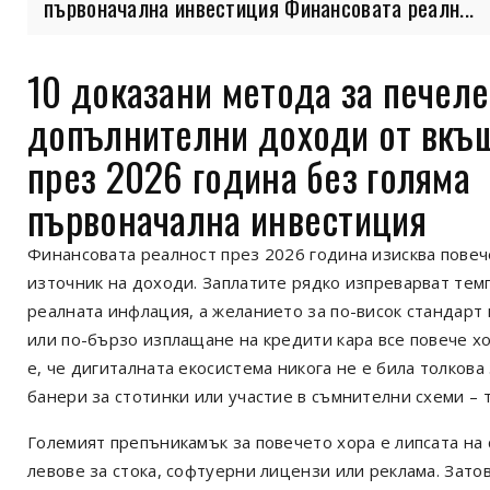
първоначална инвестиция Финансовата реалн...
10 доказани метода за печеле
допълнителни доходи от вкъ
през 2026 година без голяма
първоначална инвестиция
Финансовата реалност през 2026 година изисква повеч
източник на доходи. Заплатите рядко изпреварват тем
реалната инфлация, а желанието за по-висок стандарт
или по-бързо изплащане на кредити кара все повече х
е, че дигиталната екосистема никога не е била толкова
банери за стотинки или участие в съмнителни схеми – т
Големият препъникамък за повечето хора е липсата на 
левове за стока, софтуерни лицензи или реклама. Зато