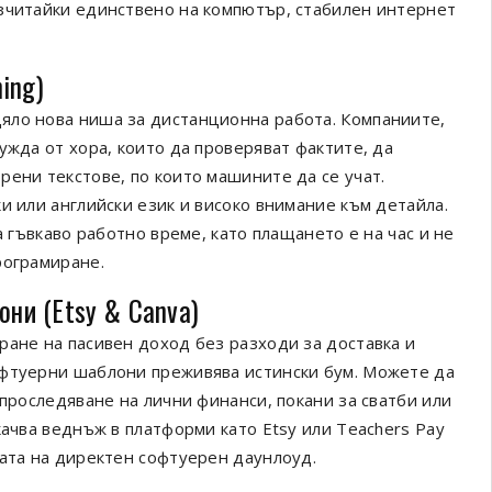
азчитайки единствено на компютър, стабилен интернет
ning)
яло нова ниша за дистанционна работа. Компаниите,
ужда от хора, които да проверяват фактите, да
рени текстове, по които машините да се учат.
и или английски език и високо внимание към детайла.
а гъвкаво работно време, като плащането е на час и не
рограмиране.
они (Etsy & Canva)
ране на пасивен доход без разходи за доставка и
офтуерни шаблони преживява истински бум. Можете да
 проследяване на лични финанси, покани за сватби или
качва веднъж в платформи като Etsy или Teachers Pay
мата на директен софтуерен даунлоуд.