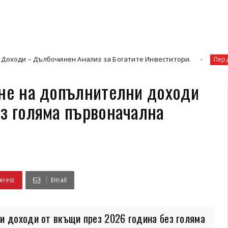
чинен Анализ за Богатите Инвеститори.
ПЕРДЕТА 
Пердета
ене на допълнителни доходи
ез голяма първоначална
erest
Email
и доходи от вкъщи през 2026 година без голяма