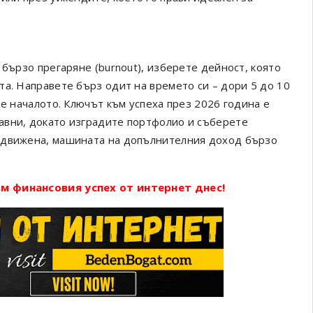
 бързо прегаряне (burnout), изберете дейност, която
та. Направете бърз одит на времето си – дори 5 до 10
те началото. Ключът към успеха през 2026 година е
авни, докато изградите портфолио и съберете
адвижена, машината на допълнителния доход бързо
м финансовия успех от интернет днес!