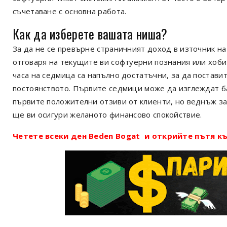
съчетаване с основна работа.
Как да изберете вашата ниша?
За да не се превърне страничният доход в източник на
отговаря на текущите ви софтуерни познания или хоби
часа на седмица са напълно достатъчни, за да постави
постоянството. Първите седмици може да изглеждат б
първите положителни отзиви от клиенти, но веднъж з
ще ви осигури желаното финансово спокойствие.
Четете всеки ден Beden Bogat и открийте пътя къ