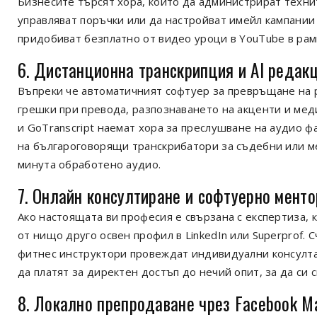
Бизнесите търсят хора, които да администрират технит
управляват поръчки или да настройват имейл кампании в
придобиват безплатно от видео уроци в YouTube в рам
6. Дистанционна транскрипция и AI редак
Въпреки че автоматичният софтуер за превръщане на р
грешки при превода, разпознаването на акценти и мед
и GoTranscript наемат хора за преслушване на аудио 
на българоговорящи транскрибатори за съдебни или ме
минута обработено аудио.
7. Онлайн консултиране и софтуерно менто
Ако настоящата ви професия е свързана с експертиза, 
от нищо друго освен профил в LinkedIn или Superprof.
фитнес инструктори провеждат индивидуални консулта
да платят за директен достъп до нечий опит, за да си 
8. Локално препродаване чрез Facebook M