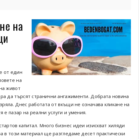
не на
щи
е от един
повете на
 на живот
ора да търсят странични ангажименти. Добрата новина
 зряла. Днес работата от вкъщи не означава кликане на
я е пазар на реални услуги и умения.
стартов капитал. Много бизнес идеи изискват хиляди
ва в този материал ще разгледаме десет практически