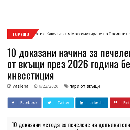
Имоти е Ключът към Максимизиране на Пасивните Доходи – Дълбо
ГОРЕЩО
10 доказани начина за печел
от вкъщи през 2026 година б
инвестиция
Vasilena
6/22/2026
пари от вкъщи
Facebook
Twitter
Linkedin
Pint
10 доказани метода за печелене на допълнителн