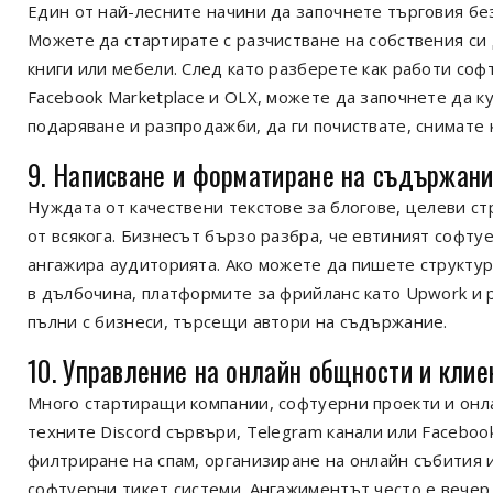
Един от най-лесните начини да започнете търговия без
Можете да стартирате с разчистване на собствения си
книги или мебели. След като разберете как работи соф
Facebook Marketplace и OLX, можете да започнете да к
подаряване и разпродажби, да ги почиствате, снимате 
9. Написване и форматиране на съдържани
Нуждата от качествени текстове за блогове, целеви стр
от всякога. Бизнесът бързо разбра, че евтиният софту
ангажира аудиторията. Ако можете да пишете структур
в дълбочина, платформите за фрийланс като Upwork и 
пълни с бизнеси, търсещи автори на съдържание.
10. Управление на онлайн общности и кли
Много стартиращи компании, софтуерни проекти и онл
техните Discord сървъри, Telegram канали или Faceboo
филтриране на спам, организиране на онлайн събития 
софтуерни тикет системи. Ангажиментът често е вечер 