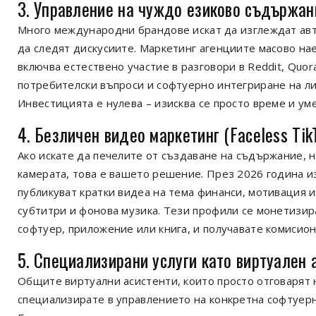
3. Управление на чуждо езиково съдържан
Много международни брандове искат да изглеждат авт
да следят дискусиите. Маркетинг агенциите масово на
включва естествено участие в разговори в Reddit, Quo
потребителски въпроси и софтуерно интегриране на лин
Инвестицията е нулева – изисква се просто време и ум
4. Безличен видео маркетинг (Faceless Tik
Ако искате да печелите от създаване на съдържание, н
камерата, това е вашето решение. През 2026 година и
публикуват кратки видеа на тема финанси, мотивация и
субтитри и фонова музика. Тези профили се монетизир
софтуер, приложение или книга, и получавате комисиона
5. Специализирани услуги като виртуален 
Общите виртуални асистенти, които просто отговарят 
специализирате в управлението на конкретна софтуерн