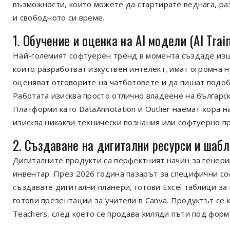
възможности, които можете да стартирате веднага, р
и свободното си време.
1. Обучение и оценка на AI модели (AI Trai
Най-големият софтуерен тренд в момента създаде изц
които разработват изкуствен интелект, имат огромна н
оценяват отговорите на чатботовете и да пишат подоб
Работата изисква просто отлично владеене на българск
Платформи като DataAnnotation и Outlier наемат хора н
изисква никакви технически познания или софтуерно п
2. Създаване на дигитални ресурси и шабл
Дигиталните продукти са перфектният начин за генери
инвентар. През 2026 година пазарът за специфични с
създавате дигитални планери, готови Excel таблици за
готови презентации за учители в Canva. Продуктът се 
Teachers, след което се продава хиляди пъти под фор