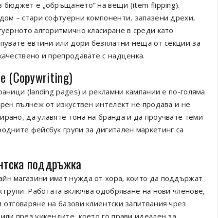
 бюджет е „обръщането“ на вещи (item flipping).
 дом – стари софтуерни компоненти, запазени дрехи,
туерното алгоритмично класиране в среди като
упувате евтини или дори безплатни неща от секции за
качествено и препродавате с надценка.
е (Copywriting)
аници (landing pages) и рекламни кампании е по-голяма
ерен пълнеж от изкуствен интелект не продава и не
ирано, да улавяте тона на бранда и да проучвате теми
родните фейсбук групи за дигитален маркетинг са
ентска поддръжка
айн магазини имат нужда от хора, които да поддържат
k групи. Работата включва одобряване на нови членове,
и отговаряне на базови клиентски запитвания чрез
или през уикендите, което го прави идеален за