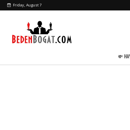
Friday, August 7
💸 Н