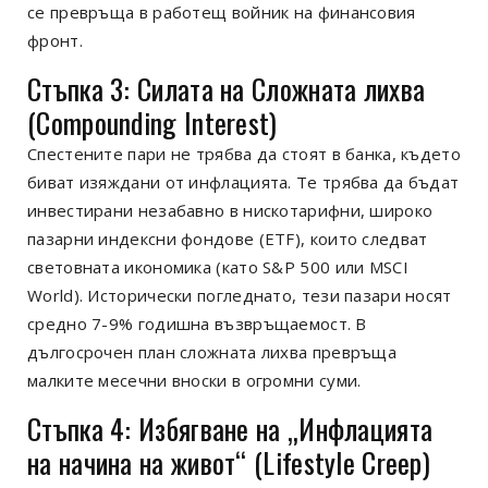
се превръща в работещ войник на финансовия
фронт.
Стъпка 3: Силата на Сложната лихва
(Compounding Interest)
Спестените пари не трябва да стоят в банка, където
биват изяждани от инфлацията. Те трябва да бъдат
инвестирани незабавно в нискотарифни, широко
пазарни индексни фондове (ETF), които следват
световната икономика (като S&P 500 или MSCI
World). Исторически погледнато, тези пазари носят
средно 7-9% годишна възвръщаемост. В
дългосрочен план сложната лихва превръща
малките месечни вноски в огромни суми.
Стъпка 4: Избягване на „Инфлацията
на начина на живот“ (Lifestyle Creep)