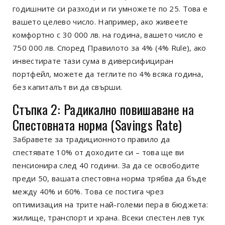
годишните си разходи и ги умножете по 25. Това е
вашето целево число. Например, ако живеете
комфортно с 30 000 лв. на година, вашето число е
750 000 лв. Според Правилото за 4% (4% Rule), ако
инвестирате тази сума в диверсифициран
портфейл, можете да теглите по 4% всяка година,
без капиталът ви да свърши.
Стъпка 2: Радикално повишаване на
Спестовната норма (Savings Rate)
Забравете за традиционното правило да
спестявате 10% от доходите си – това ще ви
пенсионира след 40 години. За да се освободите
преди 50, вашата спестовна норма трябва да бъде
между 40% и 60%. Това се постига чрез
оптимизация на трите най-големи пера в бюджета:
жилище, транспорт и храна. Всеки спестен лев тук