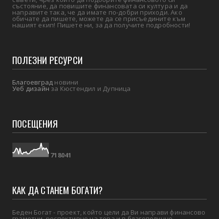
състояние, да повишите финансовата си култура и да
направите така, че да имате по-добри приходи. Ако
обичате да пишете, можете да се присъедините към
нашият екип! Пишете ни, за да получите подробности!
ПОЛЕЗНИ РЕСУРСИ
Благоевград
новини
Уеб дизайн
за Кюстендил и Дупница
ПОСЕЩЕНИЯ
7
1
8
0
4
1
КАК ДА СТАНЕМ БОГАТИ?
Беден Богат - проект, който цели да Ви направи финансово
грамотни, респективно на това и в благополучно