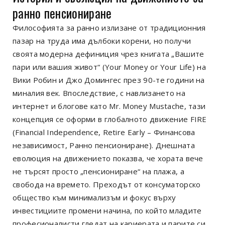
ранно пенсиониране
Философията за ранно излизане от традиционния
пазар на труда има дълбоки корени, но получи
своята модерна дефиниция чрез книгата „Вашите
пари или вашия живот“ (Your Money or Your Life) на
Вики Робин и Джо Домингес през 90-те години на
миналия век. Впоследствие, с навлизането на
интернет и блогове като Mr. Money Mustache, тази
концепция се оформи в глобалното движение FIRE
(Financial Independence, Retire Early – Финансова
независимост, Ранно пенсиониране). Днешната
еволюция на движението показва, че хората вече
не търсят просто „пенсиониране“ на плажа, а
свобода на времето. Преходът от консуматорско
общество към минимализъм и фокус върху
инвестициите промени начина, по който младите
професионалисти гледат на кариерата и парите си.