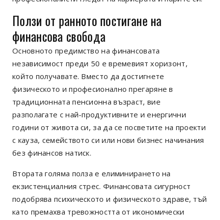
Ползи от ранното постигане на
финансова свобода
Основното предимство на финансовата
независимост преди 50 е времевият хоризонт,
който получавате. Вместо да достигнете
физическото и професионално прегаряне в
традиционната пенсионна възраст, вие
разполагате с най-продуктивните и енергични
години от живота си, за да се посветите на проекти
с кауза, семейството си или нови бизнес начинания
без финансов натиск.
Втората голяма полза е елиминирането на
екзистенциалния стрес. Финансовата сигурност
подобрява психическото и физическото здраве, тъй
като премахва тревожността от икономически