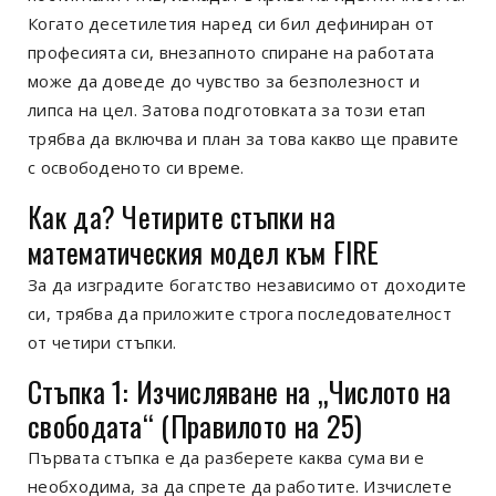
Когато десетилетия наред си бил дефиниран от
професията си, внезапното спиране на работата
може да доведе до чувство за безполезност и
липса на цел. Затова подготовката за този етап
трябва да включва и план за това какво ще правите
с освободеното си време.
Как да? Четирите стъпки на
математическия модел към FIRE
За да изградите богатство независимо от доходите
си, трябва да приложите строга последователност
от четири стъпки.
Стъпка 1: Изчисляване на „Числото на
свободата“ (Правилото на 25)
Първата стъпка е да разберете каква сума ви е
необходима, за да спрете да работите. Изчислете