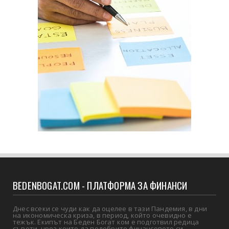
BEDENBOGAT.COM - ПЛАТФОРМА ЗА ФИНАНСИ
Днес всеки се чуди как да оцелее в тази Пандемия, в дни
на икономическа криза, в период, който очевидно е
тежък. Екипът на Беден Богат ком е подготвил редица
съвети, чрез които да подобрите финансовото си