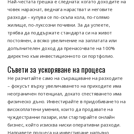
Най-честата грешка е следната: когато доходите на
човек нараснат, веднага нарастват и неговите
разходи – купува се по-скъпа кола, по-голямо
жилище, по-луксозни почивки. За да успеете,
трябва да поддържате стандарта си на живот
постоянен, а всяко увеличение на заплатата или
допълнителен доход да пренасочвате на 100%
директно към инвестиционното си портфолио.
Съвети за ускоряване на процеса
Не разчитайте само на съкращаване на разходите
– фокусът върху увеличаването на приходите има
неограничен потенциал, докато спестяването има
физическо дъно. Инвестирайте в придобиването на
високоплатени умения, които да продавате на
чуждестранни пазари, или стартирайте онлайн
бизнес, който изисква ниски оперативни разходи.
Направете процеса на инвестиране напълно