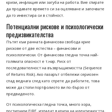
кризи, инфлация или загуба на работа. Вие спирате
да продавате времето си за оцеляване и започвате
да го инвестира си в стойност.
Потенциални рискове и психологически
предизвикателства
Пътят към ранната финансова свобода крие
рискове от две естества – финансови и
психологически. От финансова гледна точка най-
голямата опасност е т.нар. Риск от
последователност на възвръщаемостта (Sequence
of Returns Risk). Ако пазарът отбележи сериозен
спад веднага след като спрете да работите, това
може да стопи портфолиото ви по-бързо от
предвиденото.
От психологическа гледна точка, много хора,
постигнали FIRE, изпадат в криза на идентичността.