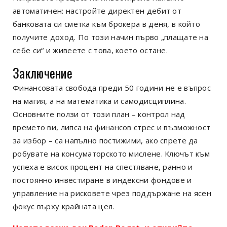
автоматичен: настройте директен дебит от
банковата си сметка към брокера в деня, в който
получите доход. По този начин първо „плащате на
себе си“ и живеете с това, което остане.
Заключение
Финансовата свобода преди 50 години не е въпрос
на магия, а на математика и самодисциплина.
Основните ползи от този план – контрол над
времето ви, липса на финансов стрес и възможност
за избор – са напълно постижими, ако спрете да
робувате на консуматорското мислене. Ключът към
успеха е висок процент на спестяване, ранно и
постоянно инвестиране в индексни фондове и
управление на рисковете чрез поддържане на ясен
фокус върху крайната цел.