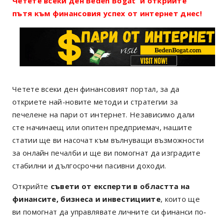
Четете всеки ден Beden Bogat и открийте
пътя към финансовия успех от интернет днес!
Четете всеки ден финансовият портал, за да
откриете най-новите методи и стратегии за
печелене на пари от интернет. Независимо дали
сте начинаещ или опитен предприемач, нашите
статии ще ви насочат към вълнуващи възможности
за онлайн печалби и ще ви помогнат да изградите
стабилни и дългосрочни пасивни доходи.
Открийте
съвети от експерти в областта на
финансите, бизнеса и инвестициите
, които ще
ви помогнат да управлявате личните си финанси по-