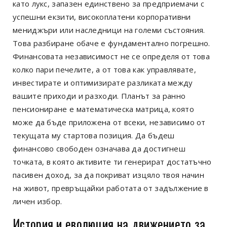
като лукс, запазен единствено за предприемачи с
успешни екзити, високоплатени корпоративни
мениджъри или наследници на големи състояния.
Това разбиране обаче е фундаментално погрешно.
Финансовата независимост не се определя от това
колко пари печелите, а от това как управлявате,
инвестирате и оптимизирате разликата между
вашите приходи и разходи. Планът за ранно
пенсиониране е математическа матрица, която
може да бъде приложена от всеки, независимо от
текущата му стартова позиция. Да бъдеш
финансово свободен означава да достигнеш
точката, в която активите ти генерират достатъчно
пасивен доход, за да покриват изцяло твоя начин
на живот, превръщайки работата от задължение в
личен избор.
История и еволюция на движението за