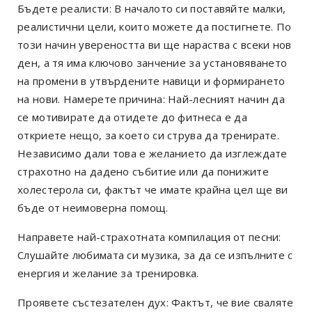
Бъдете реалисти: В началото си поставяйте малки,
реалистични цели, които можете да постигнете. По
този начин увереността ви ще нараства с всеки нов
ден, а тя има ключово занчение за установяването
на промени в утвърдените навици и формирането
на нови. Намерете причина: Най-лесният начин да
се мотивирате да отидете до фитнеса е да
откриете нещо, за което си струва да тренирате.
Независимо дали това е желанието да изглеждате
страхотно на дадено събитие или да понижите
холестерола си, фактът че имате крайна цел ще ви
бъде от неимоверна помощ.
Направете най-страхотната компилация от песни:
Слушайте любимата си музика, за да се изпълните с
енергия и желание за тренировка.
Проявете състезателен дух: Фактът, че вие сваляте