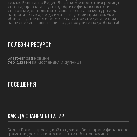
тежък. Екипът на Беден Богат ком е подготвил редица
съвети, чрез които да подобрите финансовото си
състояние, да повишите финансовата си култура и да
направите така, че да имате по-добри приходи. Ако
обичате да пишете, можете да се присъедините към
нашият екип! Пишете ни, за да получите подробности!
ПОЛЕЗНИ РЕСУРСИ
Благоевград
новини
Уеб дизайн
за Кюстендил и Дупница
ПОСЕЩЕНИЯ
КАК ДА СТАНЕМ БОГАТИ?
Беден Богат - проект, който цели да Ви направи финансово
грамотни, респективно на това и в благополучно