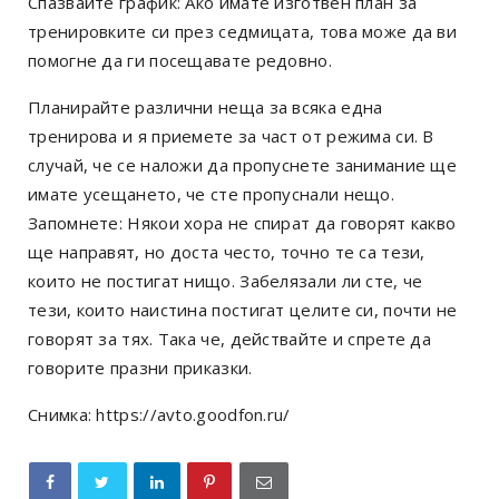
Спазвайте график: Ако имате изготвен план за
тренировките си през седмицата, това може да ви
помогне да ги посещавате редовно.
Планирайте различни неща за всяка една
тренирова и я приемете за част от режима си. В
случай, че се наложи да пропуснете занимание ще
имате усещането, че сте пропуснали нещо.
Запомнете: Някои хора не спират да говорят какво
ще направят, но доста често, точно те са тези,
които не постигат нищо. Забелязали ли сте, че
тези, които наистина постигат целите си, почти не
говорят за тях. Така че, действайте и спрете да
говорите празни приказки.
Снимка: https://avto.goodfon.ru/