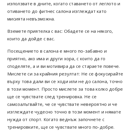
използвате в дните, когато ставането от леглото и
отиването до фитнес салона изглеждат като
мисията невъзможна.
Вземете приятелка с вас: Обадете се на някого,
които да дойде с вас.
Посещението в салона е много по-забавно и
приятно, ако има и други хора, с които да го
споделяте, а и ви мотивира да се стараете повече.
Мислете си за крайния резултат: Не се фокусирайте
върху това дали ви се ходи или не до салона, точно
в този момент. Просто мислете за това колко добре
ще се чувствате след тренировка. Не се
самозалъгвайте, че се чувствате невероятно и че
изглеждате чудесно точно в този момент и нямате
нужда от спорт. Когато веднъж започнете с
тренировките, ще се чувствате много по-добре.