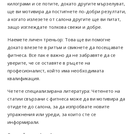
килограми и се потите, докато другите мързелуват,
ще ви мотивира да постигнете по-добри резултати,
а когато излезете от салона другите ще ви питат,
защо изглеждате толкова свежи и добре.
Наемете личен треньор: Това ще ви помогне
докато влезете в ритъм и свикнете да посещавате
фитнеса. Все пак е важно да не забравяте да се
уверите, че се оставяте в ръцете на
професионалист, който има необходимата
квалификация.
Четете специализирана литература: Четенето на
статии свързани с фитнеса може да ви мотивира да
отидете до салона, за да изпробвате новите
упражнения или уреди, за които сте се
информирали.