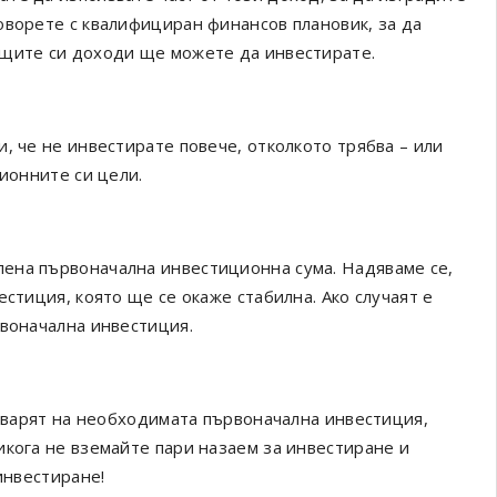
оворете с квалифициран финансов плановик, за да
ещите си доходи ще можете да инвестирате.
, че не инвестирате повече, отколкото трябва – или
ционните си цели.
ена първоначална инвестиционна сума. Надяваме се,
стиция, която ще се окаже стабилна. Ако случаят е
рвоначална инвестиция.
говарят на необходимата първоначална инвестиция,
икога не вземайте пари назаем за инвестиране и
инвестиране!