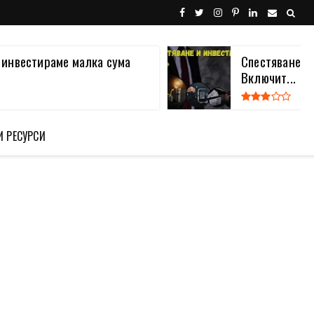
а инвестираме малка сума
Спестяване и
Включит...
И РЕСУРСИ