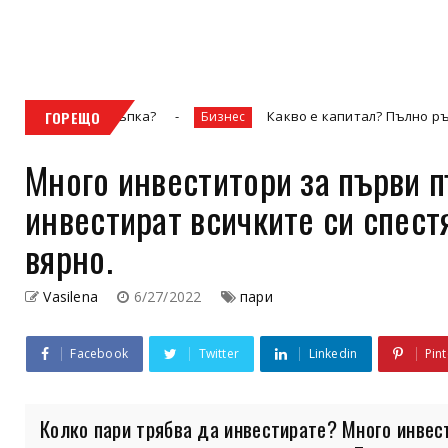
сова стъпка?
ГОРЕЩО
Какво е капитал? Пълно ръководство 
Бизнес
Много инвеститори за първи п
инвестират всичките си спест
вярно.
Vasilena
6/27/2022
пари
Facebook
Twitter
Linkedin
Pint
Колко пари трябва да инвестирате? Много инвест