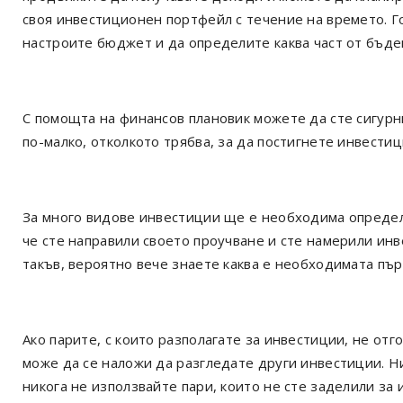
своя инвестиционен портфейл с течение на времето. Г
настроите бюджет и да определите каква част от бъд
С помощта на финансов плановик можете да сте сигурни
по-малко, отколкото трябва, за да постигнете инвести
За много видове инвестиции ще е необходима определ
че сте направили своето проучване и сте намерили инве
такъв, вероятно вече знаете каква е необходимата пъ
Ако парите, с които разполагате за инвестиции, не от
може да се наложи да разгледате други инвестиции. Н
никога не използвайте пари, които не сте заделили за 