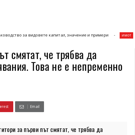
за видовете капитал, значение и примери
Защо Ефек
имот
ът смятат, че трябва да
явания. Това не е непременно
erest
Email
итори за първи път смятат, че трябва да