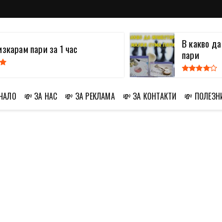
В какво д
изкарам пари за 1 час
пари
АЧАЛО
💸 ЗА НАС
💸 ЗА РЕКЛАМА
💸 ЗА КОНТАКТИ
💸 ПОЛЕЗН