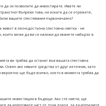
е да си позволите да инвестирате. Имате ли
страхотно! Въпреки това, не искате да се отрежете,
а били вашите спестявания първоначално?
 живот в леснодостъпна спестовна сметка - не
, които може да ви се наложи да хванете набързо в
нията ви трябва да останат във вашата спестовна
и. Освен ако нямате средства от друг източник, като
а вероятно ще бъде всичко, което в момента трябва да
вашите инвестиции в бъдеще. Ако сте наети, ще
те да използвате част от този доход, за да изградите