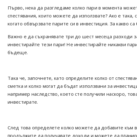
Първо, нека да разгледаме колко пари в момента может
спестявания, които можете да използвате? Ако е така, 
когато обвързвате парите си в инвестиция. За какво с
Важно е да съхранявате три до шест месеца разходи за
инвестирайте тези пари! Не инвестирайте никакви пари
бъдеще.
Така че, започнете, като определите колко от спестява
сметка и колко могат да бъдат използвани за инвестици
например наследство, което сте получили наскоро, тов
инвестирате.
След това определете колко можете да добавите към 
продължите да получавате доходи и можете да планира