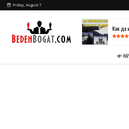
Friday, August 7
Как да 
💸 Н