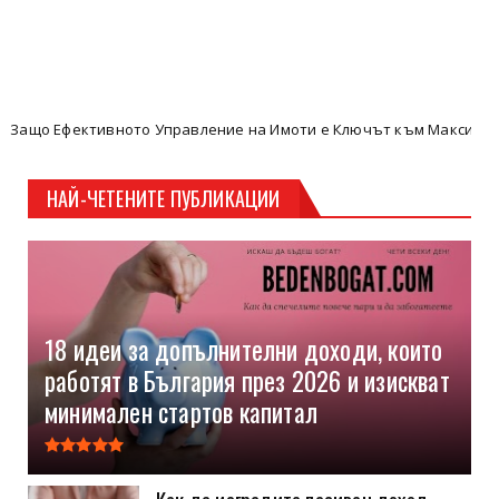
тивното Управление на Имоти е Ключът към Максимизиране на Па
НАЙ-ЧЕТЕНИТЕ ПУБЛИКАЦИИ
18 идеи за допълнителни доходи, които
работят в България през 2026 и изискват
минимален стартов капитал
Как да изградите пасивен доход,