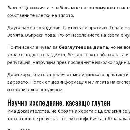
Важно! Целиакията е заболяване на автоимунната систе
собствените клетки на тялото.
Друго важно твърдение: Глутенът е протеин. Това е на
Земята. Въпреки това, 1% от населението на света е чу
Почти всеки е чувал за
безглутенова диета
, но не в
хора се подлагат на диета, без да знаят най-важната 
репутация, натрупана през последните няколко години
Дори хора, които са далеч от медицинската практика и н
здравето. Поток от дезинформация и липсата на експе
изключително популярни.
Научно изследване, касаещо глутен
Има доказателства, че броят на хората с цьолиакия се 
това отново е резултат от глутенофобията, обхванала 