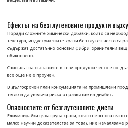
Ефектът на безглутеновите продукти върх
Поради сложните химически добавки, които са необход
текстура, индустриалните храни без глутен често са р
съдържат достатъчно основни фибри, хранителни вещес
обикновено.
Списъкът на съставките в тези продукти често е по-дъ
все още не е проучен.
В дългосрочен план консумацията на промишлени прод
тегло и да увеличи риска от развитие на диабет.
Опасностите от безглутеновите диети
Елиминирайки цяла група храни, която неоснователно 
малко научни доказателства за това), ние намаляваме