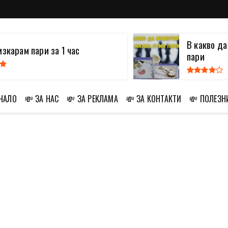
В какво д
изкарам пари за 1 час
пари
АЧАЛО
💸 ЗА НАС
💸 ЗА РЕКЛАМА
💸 ЗА КОНТАКТИ
💸 ПОЛЕЗН