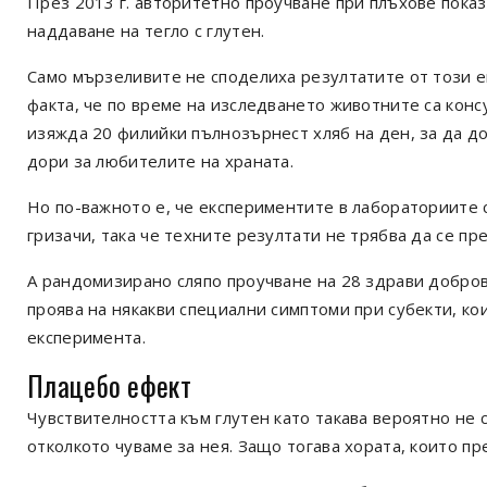
През 2013 г. авторитетно проучване при плъхове показ
наддаване на тегло с глутен.
Само мързеливите не споделиха резултатите от този 
факта, че по време на изследването животните са конс
изяжда 20 филийки пълнозърнест хляб на ден, за да до
дори за любителите на храната.
Но по-важното е, че експериментите в лабораториите
гризачи, така че техните резултати не трябва да се пр
А рандомизирано сляпо проучване на 28 здрави доброво
проява на някакви специални симптоми при субекти, кои
експеримента.
Плацебо ефект
Чувствителността към глутен като такава вероятно не с
отколкото чуваме за нея. Защо тогава хората, които пр