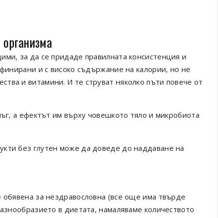
у организма
ими, за да се придаде правилната консистенция и
афинирани и с високо съдържание на калории, но не
тва и витамини. И те струват няколко пъти повече от
лъг, а ефектът им върху човешкото тяло и микробиота
укти без глутен може да доведе до наддаване на
е обявена за нездравословна (все още има твърде
 разнообразието в диетата, намаляваме количеството