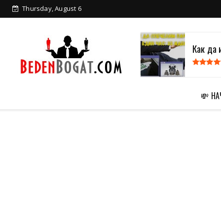
Thursday, August 6
Как да 
💸 Н