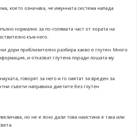
ма, което означава, че имунната система напада
пълно нормално за по-голямата част от хората на
вствително към него.
секи дори приблизително разбира какво е глутен. Много
информация, и отказват глутена поради лошата му
.
ауката, говорят за него и го смятат за вреден за
ртни съвети направиха диетите без глутен
увеличава, но не е ясно дали това наистина е така или
света.