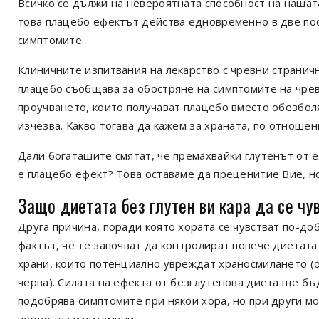
Всичко се дължи на невероятната способност на нашат
това плацебо ефектът действа едновременно в две посо
симптомите.
Клиничните изпитвания на лекарство с чревни страничн
плацебо съобщава за обостряне на симптомите на чревн
проучването, които получават плацебо вместо обезбол
изчезва. Какво тогава да кажем за храната, по отноше
Дали богаташите смятат, че премахвайки глутенът от е
е плацебо ефект? Това оставаме да преценитие Вие, н
Защо диетата без глутен ви кара да се чу
Друга причина, поради която хората се чувстват по-до
фактът, че те започват да контролират повече диетата
храни, които потенциално увреждат храносмилането (
черва). Силата на ефекта от безглутенова диета ще бъ
подобрява симптомите при някои хора, но при други 
вещества и витамини.