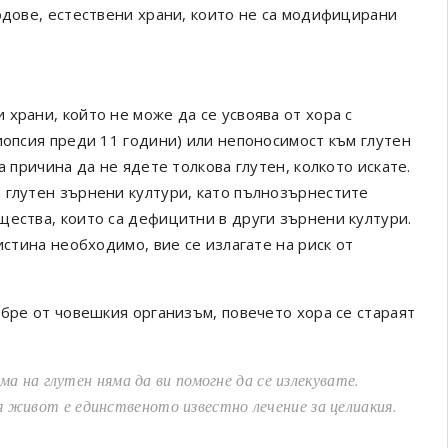
одове, естествени храни, които не са модифицирани
храни, който не може да се усвоява от хора с
иопсия преди 11 години) или непоносимост към глутен
а причина да не ядете толкова глутен, колкото искате.
 глутен зърнени култури, като пълнозърнестите
щества, които са дефицитни в други зърнени култури.
истина необходимо, вие се излагате на риск от
обре от човешкия организъм, повечето хора се стараят
а на глутен няма да ви помогне да се излекувате.
 живот е единственото известно лечение за целиакия.