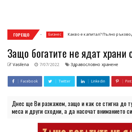
?
ГОРЕЩО
Какво е капитал? Пълно ръководство за видовет
Бизнес
Защо богатите не ядат храни 
Vasilena
7/07/2022
Здравословно хранене
Facebook
Twitter
Linkedin
Pint
Днес ще Ви разкажем, защо и как се стигна до ту
меса и други сходни, а да насочат вниманието си 