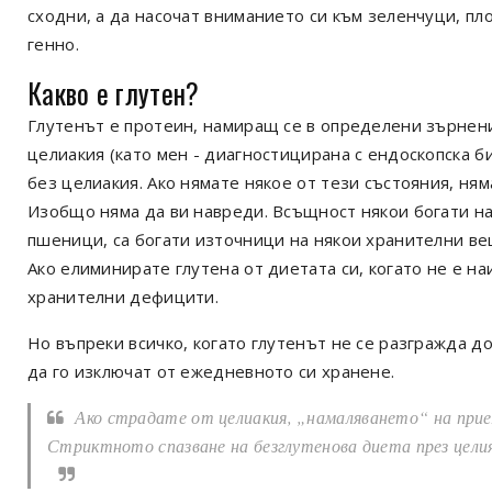
сходни, а да насочат вниманието си към зеленчуци, пл
генно.
Какво е глутен?
Глутенът е протеин, намиращ се в определени зърнени 
целиакия (като мен - диагностицирана с ендоскопска б
без целиакия. Ако нямате някое от тези състояния, ням
Изобщо няма да ви навреди. Всъщност някои богати на
пшеници, са богати източници на някои хранителни ве
Ако елиминирате глутена от диетата си, когато не е на
хранителни дефицити.
Но въпреки всичко, когато глутенът не се разгражда д
да го изключат от ежедневното си хранене.
Ако страдате от целиакия, „намаляването“ на прием
Стриктното спазване на безглутенова диета през целия