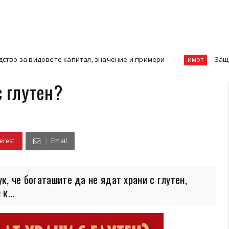
е капитал, значение и примери
Защо Ефективното Уп
имот
с глутен?
erest
Email
к, че богаташите да не ядат храни с глутен,
к...