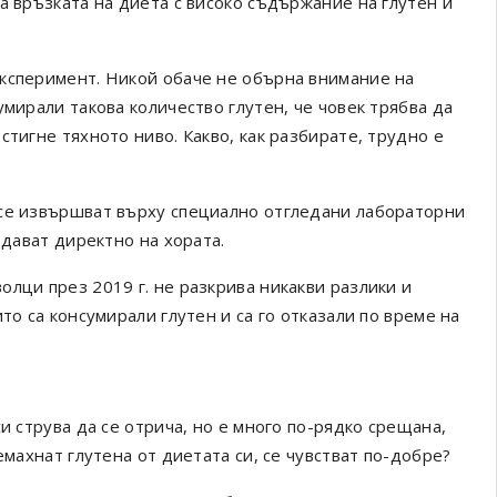
а връзката на диета с високо съдържание на глутен и
експеримент. Никой обаче не обърна внимание на
умирали такова количество глутен, че човек трябва да
стигне тяхното ниво. Какво, как разбирате, трудно е
 се извършват върху специално отгледани лабораторни
едават директно на хората.
лци през 2019 г. не разкрива никакви разлики и
то са консумирали глутен и са го отказали по време на
и струва да се отрича, но е много по-рядко срещана,
емахнат глутена от диетата си, се чувстват по-добре?