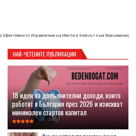
равление на Имоти е Ключът към Максимизиране на Пасивните До
НАЙ-ЧЕТЕНИТЕ ПУБЛИКАЦИИ
18 идеи за допълнителни доходи, които
работят в България през 2026 и изискват
минимален стартов капитал
Как да изградите пасивен доход,