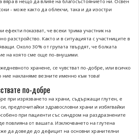
а вяра в нещо да влияе на благосъстоянието ни. Освен
ки - може както да облекчи, така и да изостри
и ефекти показват, че всеки трима участник на
о разстройство. Както и в ситуацията с участниците в
яващи. Около 30% от групата твърдят, че болката
ние на която сме още по-внушими.
жедневното хранене, се чувстват по-добре, или всичко
о ние накланяме везните именно към това!
вствате по-добре
бре при изрязването на храни, съдържащи глутен, е
 си, предпочитайки здравословни храни и избягвайки
особено при пациенти със синдром на раздразнените
де повлияна от вашата. Изключването на глутена
може да доведе до дефицит на основни хранителни