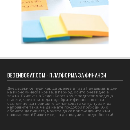
BEDENBOGAT.COM - ПЛАТФОРМА ЗА ФИНАНСИ
Днес всеки се чуди как да оцелее в тази Пандемия, в дни
на икономическа криза, в период, който очевидно е
тежък. Екипът на Беден Богат ком е подготвил редица
съвети, чрез които да подобрите финансовото си
състояние, да повишите финансовата си култура и да
направите така, че да имате по-добри приходи. Ако
обичате да пишете, можете да се присъедините към
нашият екип! Пишете ни, за да получите подробности!