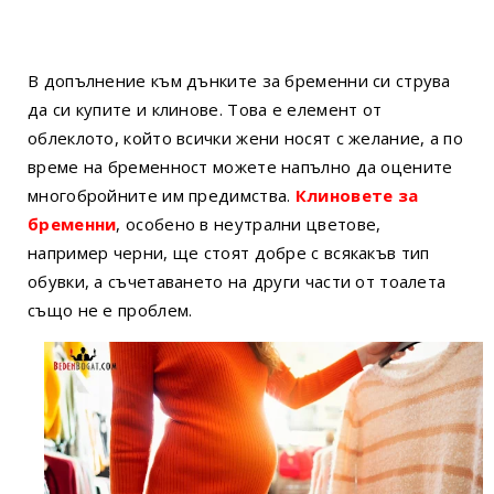
В допълнение към дънките за бременни си струва
да си купите и клинове. Това е елемент от
облеклото, който всички жени носят с желание, а по
време на бременност можете напълно да оцените
многобройните им предимства.
Клиновете за
бременни
, особено в неутрални цветове,
например черни, ще стоят добре с всякакъв тип
обувки, а съчетаването на други части от тоалета
също не е проблем.