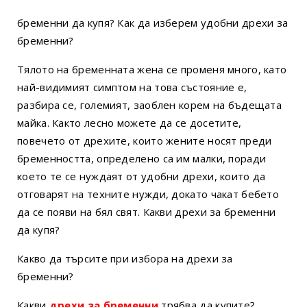
бременни да купя? Как да изберем удобни дрехи за
бременни?
Тялото на бременната жена се променя много, като
най-видимият симптом на това състояние е,
разбира се, големият, заоблен корем на бъдещата
майка. Както лесно можете да се досетите,
повечето от дрехите, които жените носят преди
бременността, определено са им малки, поради
което те се нуждаят от удобни дрехи, които да
отговарят на техните нужди, докато чакат бебето
да се появи на бял свят. Какви дрехи за бременни
да купя?
Какво да търсите при избора на дрехи за
бременни?
Какви
дрехи за бременни
трябва да купите?