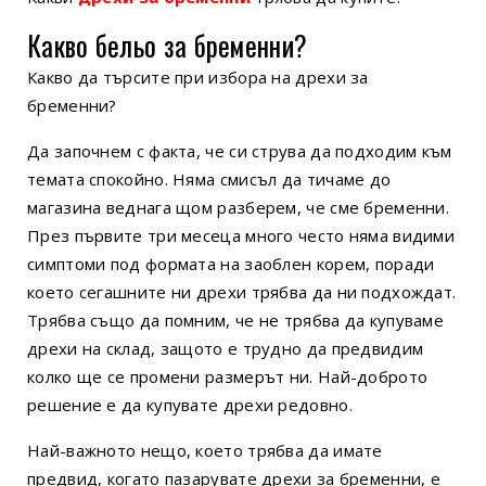
Какво бельо за бременни?
Какво да търсите при избора на дрехи за
бременни?
Да започнем с факта, че си струва да подходим към
темата спокойно. Няма смисъл да тичаме до
магазина веднага щом разберем, че сме бременни.
През първите три месеца много често няма видими
симптоми под формата на заоблен корем, поради
което сегашните ни дрехи трябва да ни подхождат.
Трябва също да помним, че не трябва да купуваме
дрехи на склад, защото е трудно да предвидим
колко ще се промени размерът ни. Най-доброто
решение е да купувате дрехи редовно.
Най-важното нещо, което трябва да имате
предвид, когато пазарувате дрехи за бременни, е