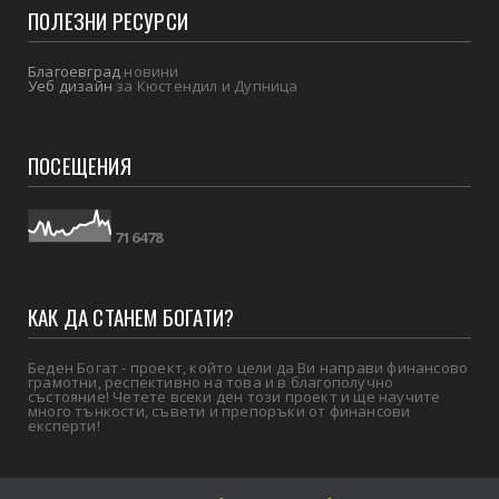
ПОЛЕЗНИ РЕСУРСИ
Благоевград
новини
Уеб дизайн
за Кюстендил и Дупница
ПОСЕЩЕНИЯ
7
1
6
4
7
8
КАК ДА СТАНЕМ БОГАТИ?
Беден Богат - проект, който цели да Ви направи финансово
грамотни, респективно на това и в благополучно
състояние! Четете всеки ден този проект и ще научите
много тънкости, съвети и препоръки от финансови
експерти!