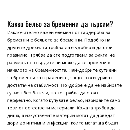
Какво бельо за бременни да търсим?
Изключително важен елемент от гардероба за
бременни е бельото за бременни. Подобно на
другите дрехи, тя трябва да е удобна и да стои
правилно. Трябва да сте подготвени за факта, че
размерът на гърдите ви може да се промени в
началото на бременността. Най-добрите сутиени
за бременни са вградените, защото осигуряват
достатъчна стабилност. По-добре е да не избирате
сутиен без банели, но те трябва да стоят
перфектно. Когато купувате бельо, избирайте само
тези от естествени материали. Кожата трябва да
диша, а изкуствените материи могат да доведат
дори до интимни инфекции, които могат да бъдат