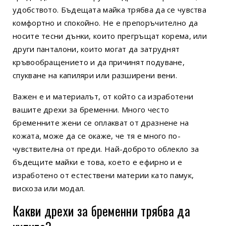
удобството. Бъдещата майка трябва да се чувства
комфортно и спокойно. Не е препоръчително да
носите тесни дънки, които прегръщат корема, или
други панталони, които могат да затруднят
кръвообращението и да причинят подуване,
спукване на капиляри или разширени вени.
Важен е и материалът, от който са изработени
вашите дрехи за бременни. Много често
бременните жени се оплакват от дразнене на
кожата, може да се окаже, че тя е много по-
чувствителна от преди. Най-доброто облекло за
бъдещите майки е това, което е ефирно и е
изработено от естествени материи като памук,
вискоза или модал.
Какви дрехи за бременни трябва да