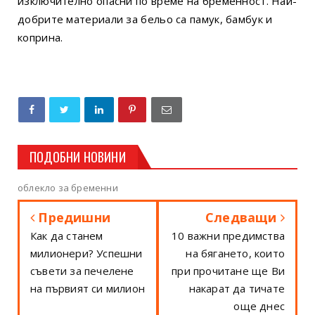
изключително опасни по време на бременност. Най-
добрите материали за бельо са памук, бамбук и
коприна.
ПОДОБНИ НОВИНИ
облекло за бременни
Предишни
Следващи
Как да станем
10 важни предимства
милионери? Успешни
на бягането, които
съвети за печелене
при прочитане ще Ви
на първият си милион
накарат да тичате
още днес