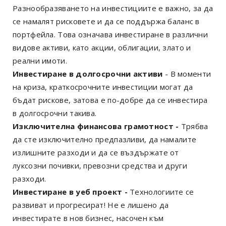
Разнообразяването на инвестициите е важно, за да
се намалят рисковете и да се поддържа баланс в
портфейла. Това означава инвестиране в различни
видове активи, като акции, облигации, злато и
реални имоти.
Инвестиране в долгосрочни активи
- В моменти
на криза, краткосрочните инвестиции могат да
бъдат рискове, затова е по-добре да се инвестира
в долгосрочни такива.
Изключителна финансова грамотност -
Трябва
да сте изключително предпазливи, да намалите
излишните разходи и да се въздържате от
луксозни почивки, превозни средства и други
разходи.
Инвестиране в уеб проект -
Технологиите се
развиват и прогресират! Не е лишено да
инвестирате в нов бизнес, насочен към