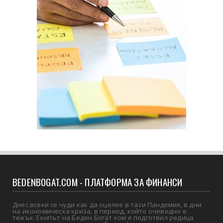
BEDENBOGAT.COM - ПЛАТФОРМА ЗА ФИНАНСИ
Днес всеки се чуди как да оцелее в тази Пандемия, в дни
на икономическа криза, в период, който очевидно е
тежък. Екипът на Беден Богат ком е подготвил редица