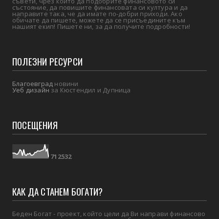
съвети, чрез които да подобрите финансовото си
състояние, да повишите финансовата си култура и да
направите така, че да имате по-добри приходи. Ако
обичате да пишете, можете да се присъедините към
нашият екип! Пишете ни, за да получите подробности!
ПОЛЕЗНИ РЕСУРСИ
Благоевград
новини
Уеб дизайн
за Кюстендил и Дупница
ПОСЕЩЕНИЯ
7
1
2
5
3
2
КАК ДА СТАНЕМ БОГАТИ?
Беден Богат - проект, който цели да Ви направи финансово