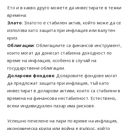
Ето и в какво друго можете да инвестирате в тежки
времена:
Злато
: Златото е стабилен актив, който може да се
използва като защита при инфлация или валутен
криз.
Облигации
: Облигациите са финансов инструмент,
които могат да донесат стабилна доходност по
време на инфлация, особено в случай на
государствени облигации.
Доларови фондове
: Доларовите фондове могат
да предложат защита при инфлация, тъй като
инвестират в доларови активи, които са стабилни в
времена на финансова нестабилност. Естествено,
всеки индивидуален пазар има рискове.
Успешно печелене на пари по време на инфлация,
икономическа криза или война е въпрос, който