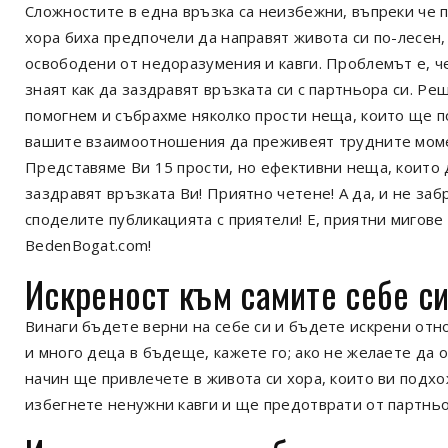
Сложностите в една връзка са неизбежни, въпреки че 
хора биха предпочели да направят живота си по-лесен,
освободени от недоразумения и кавги. Проблемът е, ч
знаят как да заздравят връзката си с партньора си. Ре
помогнем и събрахме няколко прости неща, които ще п
вашите взаимоотношения да преживеят трудните мом
Представяме Ви 15 прости, но ефективни неща, които 
заздравят връзката Ви! Приятно четене! А да, и не заб
споделите публикацията с приятели! Е, приятни мигове 
BedenBogat.com!
Искреност към самите себе с
Винаги бъдете верни на себе си и бъдете искрени отно
и много деца в бъдеще, кажете го; ако не желаете да 
начин ще привлечете в живота си хора, които ви подхо
избегнете ненужни кавги и ще предотврати от партньо