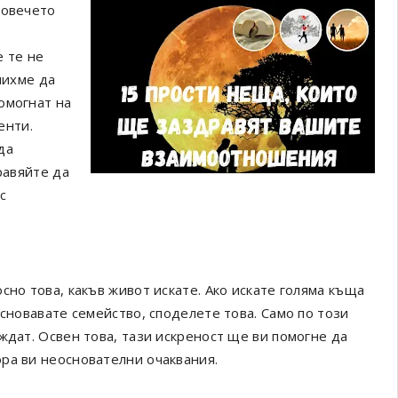
повечето
е те не
шихме да
омогнат на
енти.
да
равяйте да
с
и
сно това, какъв живот искате. Ако искате голяма къща
основавате семейство, споделете това. Само по този
ждат. Освен това, тази искреност ще ви помогне да
ра ви неоснователни очаквания.