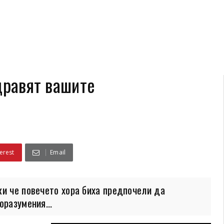
дравят вашите
erest
Email
ки че повечето хора биха предпочели да
оразумения...