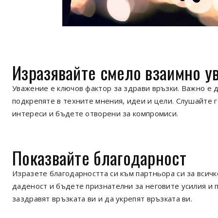
Изразявайте смело взаимно у
Уважение е ключов фактор за здрави връзки. Важно е д
подкрепяте в техните мнения, идеи и цели. Слушайте 
интереси и бъдете отворени за компромиси.
Показвайте благодарност
Изразете благодарността си към партньора си за всичко
даденост и бъдете признателни за неговите усилия и 
заздравят връзката ви и да укрепят връзката ви.