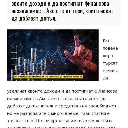
своите доходи и да постигнат финансова
независимост. Ако сте от тези, които искат
да добавят допъл...
Все
повече
хора
търсят
начини
да
увеличат своите доходи и да постигнат финансова
независимост. Ако сте от тези, които искат да
добавят допълнителни средства към своя бюджет,
но не разполагате с много време, тази статия е
точно за вас. Ще ви представим няколко лесни и
ефективни начина, по които можете да започнете