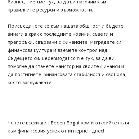
бизнес, ние сме тук, за да ви насочим към
правилните ресурси и възможности.
Присъединете се към нашата общност и бъдете
винаги в крак с последните новини, съвети и
препоръки, свързани с финансите. Изградете си
финансова култура и вземете контрол над
бъдещето си. BedenBogat.com е тук, за да ви
помогне да станете майстор на своите финанси и
да постигнете финансовата стабилност и свобода,
която заслужавате.
Четете всеки ден Beden Bogat ком и открийте пътя
към финансовия успех от интернет днес!