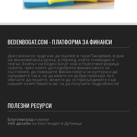
BEDENBOGAT.COM - ПЛАТФОРМА ЗА ФИНАНСИ
Днес всеки се чуди как да оцелее в тази Пандемия, в дни
на икономическа криза, в период, който очевидно е
тежък. Екипът на Беден Богат ком е подготвил редица
съвети, чрез които да подобрите финансовото си
състояние, да повишите финансовата си култура и да
направите така, че да имате по-добри приходи. Ако
обичате да пишете, можете да се присъедините към
нашият екип! Пишете ни, за да получите подробности!
ПОЛЕЗНИ РЕСУРСИ
Благоевград
новини
Уеб дизайн
за Кюстендил и Дупница