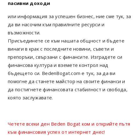
пасивни доходи
или информация за успешен бизнес, ние сме тук, за
да ви насочим към правилните ресурси и
възможности.
Присъединете се към нашата общност и бъдете
винаги в крак с последните новини, съвети и
препоръки, свързани с финансите. Изградете си
финансова култура и вземете контрол над
бъдещето си. BedenBogat.com е тук, за да ви
помогне да станете майстор на своите финанси и
да постигнете финансовата стабилност и свобода,
която заслужавате.
Четете всеки ден Beden Bogat ком и открийте пътя
към финансовия успех от интернет днес!