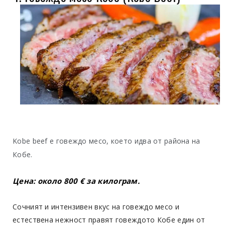
Kobe beef e говеждо месо, което идва от района на
Кобе.
Цена: около 800 € за килограм.
Сочният и интензивен вкус на говеждо месо и
естествена нежност правят говеждото Кобе един от