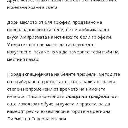
и желани храни в света.
Дори маслото от бял трюфел, продавано на
неоправдано високи цени, не ви доближава до
вкуса и миризмата на истинските бели трюфели.
Учените също не могат да ги развъждат
изкуствено, така че няма да намерите тези гъби на
местния пазар.
Поради спецификата на белите трюфели, методите
на прибиране на реколтата са останали до голяма
степен непроменени от времето на Римската
империя. Така наречените
ловци на трюфели
все
още използват обучени кучета и прасета, за да
намерят редки екземпляри в горите на региона
Пиемонт в Северна Италия.