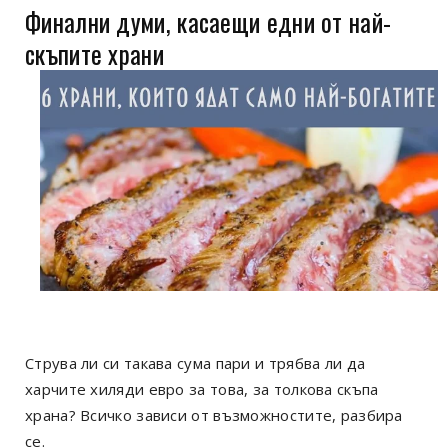
Финални думи, касаещи едни от най-
скъпите храни
Струва ли си такава сума пари и трябва ли да
харчите хиляди евро за това, за толкова скъпа
храна? Всичко зависи от възможностите, разбира
се.