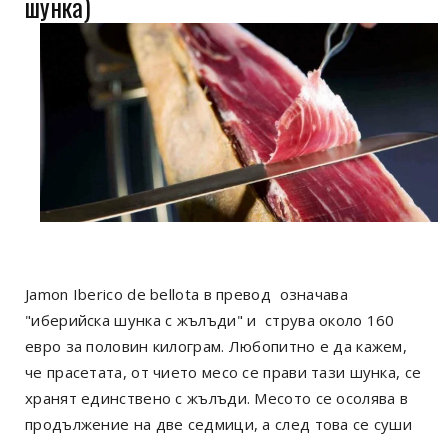
шунка)
Jamon Iberico de bellota в превод означава
"иберийска шунка с жълъди" и струва около 160
евро за половин килограм. Любопитно е да кажем,
че прасетата, от чието месо се прави тази шунка, се
хранят единствено с жълъди. Месото се осолява в
продължение на две седмици, а след това се суши