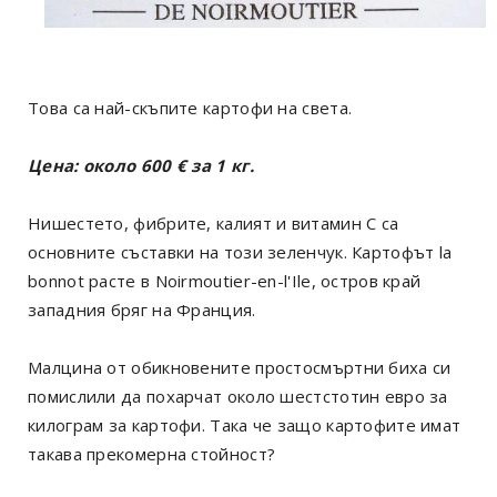
Това са най-скъпите картофи на света.
Цена: около 600
€
за 1 кг.
Нишестето, фибрите, калият и витамин С са
основните съставки на този зеленчук. Картофът la
bonnot расте в Noirmoutier-en-l'Ile, остров край
западния бряг на Франция.
Малцина от обикновените простосмъртни биха си
помислили да похарчат около шестстотин евро за
килограм за картофи. Така че защо картофите имат
такава прекомерна стойност?