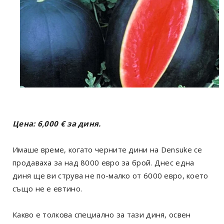
Цена: 6,000
€
за диня.
Имаше време, когато черните дини на Densuke се
продаваха за над 8000 евро за брой. Днес една
диня ще ви струва не по-малко от 6000 евро, което
също не е евтино.
Какво е толкова специално за тази диня, освен