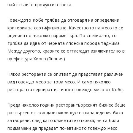
най-скъпите продукти в света.
Говеждото Кобе трябва да отговаря на определени
критерии за сертифициране. Качеството на месото се
оценява по няколко параметъра. По-специално, то
трябва да идва от черната японска порода таджима.
Между другото, кравите се отглеждат изключително в
префектура Хиого (Япония).
Някои ресторанти се опитват да представят различен
вид говеждо месо за това месо. И само няколко
ресторанта сервират истинско говеждо месо от Кобе.
Преди няколко години ресторантьорският бизнес беше
разтърсен от скандал: някои луксозни заведения бяха
затворени, след като клиентите откриха, че са били
подмамени да предадат по-евтиното говеждо месо