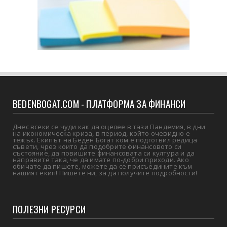
BEDENBOGAT.COM - ПЛАТФОРМА ЗА ФИНАНСИ
Днес всеки се чуди как да оцелее в тази Пандемия, в дни
на икономическа криза, в период, който очевидно е
тежък. Екипът на Беден Богат ком е подготвил редица
съвети, чрез които да подобрите финансовото си
състояние, да повишите финансовата си култура и да
направите така, че да имате по-добри приходи. Ако
обичате да пишете, можете да се присъедините към
нашият екип! Пишете ни, за да получите подробности!
ПОЛЕЗНИ РЕСУРСИ