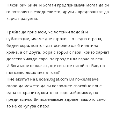
Някои рич бийч и богати предприемачи могат да си
го позволят в ежедневието, други - предпочитат да
харчат разумно.
Трябва да признаем, че четейки подобни
публикации, имаме две страни - от една страна,
бедни хора, които ядат основно хляб и евтина
храна, а от друга, хора с торби с пари, които харчат
десетки хиляди евро за грозде или парче пъпеш.
И богаташите плачат, ще си каже някой от Вас, но
пък какво лошо има в това?
Ние,екипът на BedenBogat.com Ви пожелаваме
скоро да можете да си позволите спокойно поне
една от храните, които по-горе изброихме, но
преди всичко Ви пожелаваме здраве, защото само
то не се купува с пари.