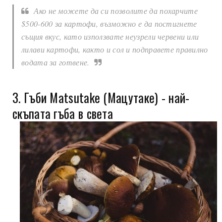
Ако не можете да си позволите да похарчите
$500-600 за картофи, възможно е да постигнете
същия вкус, като използвате неузрели червени или
лилави картофи, както и сол и подправете правилно
водата за готвене.
3. Гъби Matsutake (Мацутаке) - най-
скъпата гъба в света