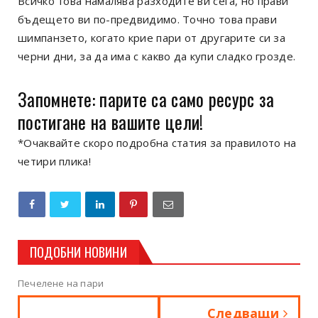
Всичко това намалява разходите ви сега, но прави
бъдещето ви по-предвидимо. Точно това прави
шимпанзето, когато крие пари от другарите си за
черни дни, за да има с какво да купи сладко грозде.
Запомнете: парите са само ресурс за
постигане на вашите цели!
*Очаквайте скоро подробна статия за правилото на
четири плика!
ПОДОБНИ НОВИНИ
Печелене на пари
Следващи