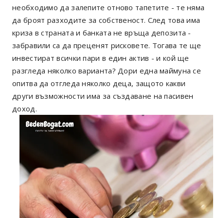
необходимо да залепите отново тапетите - те няма
да броят разходите за собственост. След това има
криза в страната и банката не връща депозита -
забравили са да преценят рисковете. Тогава те ще
инвестират всички пари в един актив - и кой ще
разгледа няколко варианта? Дори една маймуна се
опитва да отгледа няколко деца, защото какви
други възможности има за създаване на пасивен
доход.