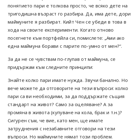
понятието пари е толкова просто, че всяко дете на
тригодишна възраст го разбира. Да, има дете, дори
маймуните я разбират. Кийт Чен се убеди в това в
хода на своите експерименти. Когато отново
посегнете към портфейла си, помислете: „Ами ако
една маймуна борави с парите по-умно от мен?“.
За да не се чувствам по-глупав от маймуна, се
придържам към следните принципи:
Знайте колко пари имате нужда. Звучи банално. Но
вече можете да отговорите на тези въпроси: колко
пари са ви необходими, за да поддържате същия
стандарт на живот? Само за оцеляване? А за
промяна в живота (купуване на кола, брак и т.н.)?
Сигурен съм, че вие, като мен, ще имате
затруднения с незабавните отговори на тези
въпроси. Но маймуните нямат този проблем.