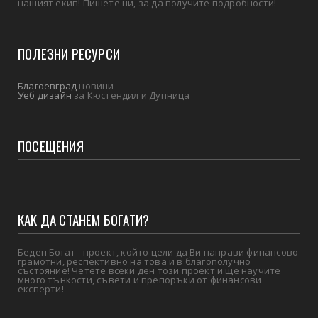
нашият екип! Пишете ни, за да получите подробности!
ПОЛЕЗНИ РЕСУРСИ
Благоевград
новини
Уеб дизайн
за Кюстендил и Дупница
ПОСЕЩЕНИЯ
КАК ДА СТАНЕМ БОГАТИ?
Беден Богат - проект, който цели да Ви направи финансово
грамотни, респективно на това и в благополучно
състояние! Четете всеки ден този проект и ще научите
много тънкости, съвети и препоръки от финансови
експерти!