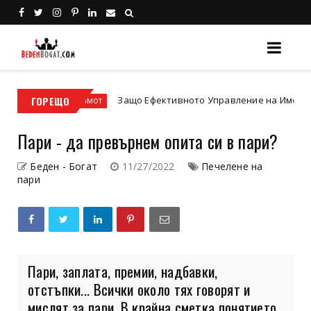
и
ГОРЕЩО
Защо Ефективното Управление на Имоти е Ключът 
имот
Пари - да превърнем опита си в пари?
Беден - Богат
11/27/2022
Печелене на
пари
Пари, заплата, премии, надбавки,
отстъпки... Всички около тях говорят и
мислят за пари. В крайна сметка понятието