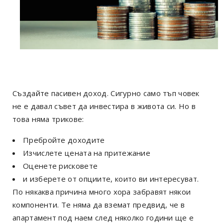
Създайте пасивен доход. Сигурно само тъп човек
не е давал съвет да инвестира в живота си. Но в
това няма трикове:
Пребройте доходите
Изчислете цената на притежание
Оценете рисковете
и изберете от опциите, които ви интересуват.
По някаква причина много хора забравят някои
компоненти. Те няма да вземат предвид, че в
апартамент под наем след няколко години ще е