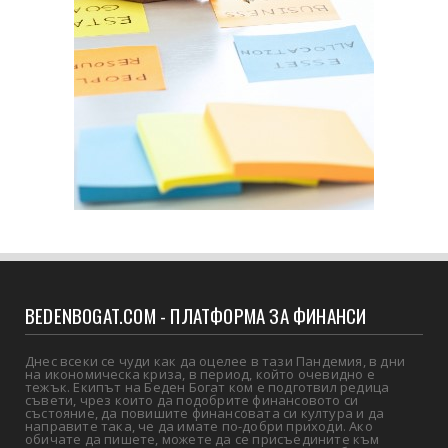
BEDENBOGAT.COM - ПЛАТФОРМА ЗА ФИНАНСИ
Днес всеки се чуди как да оцелее в тази Пандемия, в дни
на икономическа криза, в период, който очевидно е
тежък. Екипът на Беден Богат ком е подготвил редица
съвети, чрез които да подобрите финансовото си
състояние, да повишите финансовата си култура и да
направите така, че да имате по-добри приходи. Ако
обичате да пишете, можете да се присъедините към