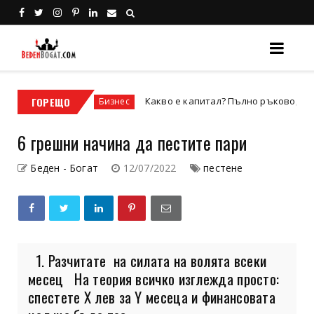
стъпка?
ГОРЕЩО
Какво е капитал? Пълно ръководство за в
Бизнес
6 грешни начина да пестите пари
Беден - Богат
12/07/2022
пестене
1. Разчитате на силата на волята всеки
месец На теория всичко изглежда просто:
спестете X лев за Y месеца и финансовата