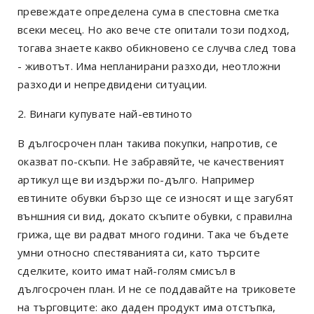
превеждате определена сума в спестовна сметка
всеки месец.
Но ако вече сте опитали този подход,
тогава знаете какво обикновено се случва след това
- животът.
Има непланирани разходи, неотложни
разходи и непредвидени ситуации.
2. Винаги купувате най-евтиното
В дългосрочен план такива покупки, напротив, се
оказват по-скъпи.
Не забравяйте, че качественият
артикул ще ви издържи по-дълго.
Например
евтините обувки бързо ще се износят и ще загубят
външния си вид, докато скъпите обувки, с правилна
грижа, ще ви радват много години.
Така че бъдете
умни относно спестяванията си, като търсите
сделките, които имат най-голям смисъл в
дългосрочен план.
И не се поддавайте на триковете
на търговците: ако даден продукт има отстъпка,