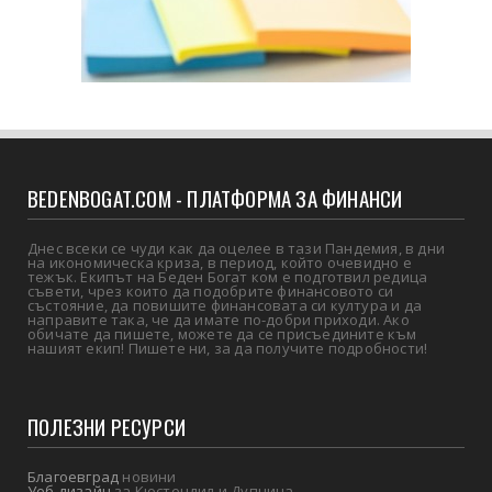
BEDENBOGAT.COM - ПЛАТФОРМА ЗА ФИНАНСИ
Днес всеки се чуди как да оцелее в тази Пандемия, в дни
на икономическа криза, в период, който очевидно е
тежък. Екипът на Беден Богат ком е подготвил редица
съвети, чрез които да подобрите финансовото си
състояние, да повишите финансовата си култура и да
направите така, че да имате по-добри приходи. Ако
обичате да пишете, можете да се присъедините към
нашият екип! Пишете ни, за да получите подробности!
ПОЛЕЗНИ РЕСУРСИ
Благоевград
новини
Уеб дизайн
за Кюстендил и Дупница