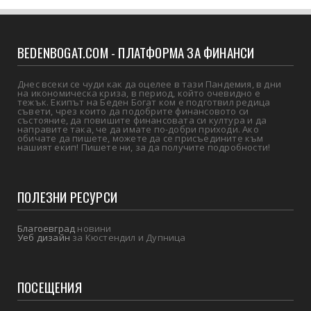
BEDENBOGAT.COM - ПЛАТФОРМА ЗА ФИНАНСИ
Днес всеки се чуди как да оцелее в тази Пандемия, в дни
на икономическа криза, в период, който очевидно е
тежък. Екипът на Беден Богат ком е подготвил редица
съвети, чрез които да подобрите финансовото си
състояние, да повишите финансовата си култура и да
направите така, че да имате по-добри приходи. Ако
обичате да пишете, можете да се присъедините към
нашият екип! Пишете ни, за да получите подробности!
ПОЛЕЗНИ РЕСУРСИ
Благоевград
новини
Уеб дизайн
за Кюстендил и Дупница
ПОСЕЩЕНИЯ