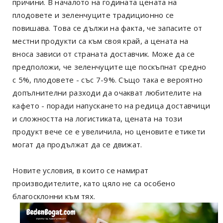
причини. В началото на годината цената на
плодовете и зеленчуците традиционно се
повишава. Това се дължи на факта, че запасите от
местни продукти са към своя край, а цената на
вноса зависи от страната доставчик. Може да се
предположи, че зеленчуците ще поскъпнат средно
с 5%, плодовете - със 7-9%. Също така е вероятно
допълнителни разходи да очакват любителите на
кафето - поради напускането на редица доставчици
и сложността на логистиката, цената на този
продукт вече се е увеличила, но ценовите етикети
могат да продължат да се движат.
Новите условия, в които се намират
производителите, като цяло не са особено
благосклонни към тях.