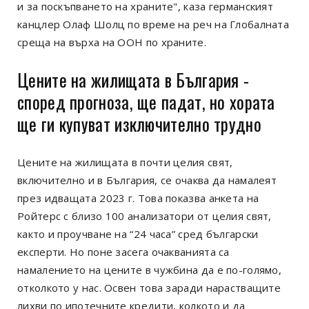
и за поскъпването на храните", каза германският
канцлер Олаф Шолц по време на реч на Глобалната
среща на върха на ООН по храните.
Цените на жилищата в България -
според прогноза, ще падат, но хората
ще ги купуват изключително трудно
Цените на жилищата в почти целия свят,
включително и в България, се очаква да намалеят
през идващата 2023 г. Това показва анкета на
Ройтерс с близо 100 анализатори от целия свят,
както и проучване на “24 часа” сред български
експерти. Но поне засега очакванията са
намалението на цените в чужбина да е по-голямо,
отколкото у нас. Освен това заради нарастващите
лихви по ипотечните кредити, колкото и да