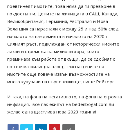
поевтинеят имотите, това няма да ги превърне в
по-достъпни. Цените на жилищата в САЩ, Канада,
Великобритания, Германия, Австралия и Нова
Зеландия са нараснали с между 25 и над 50% след
началото на пандемията в началото на 2020 г.
Силният ръст, подклаждан от исторически ниските
лихви и стремежа на милиони хора, които
преминаха към работа от вкъщи, да се сдобият с
по-голяма жилищна площ, тласна цените на
имотите още повече извън възможностите на
много купувачи на първо жилище, пише Ройтерс.
И така, на фона на негативното, на фона на огромна
инфлация, все пак екипът на bedenbogat.com Ви
желае една щастлива нова 2023 година!