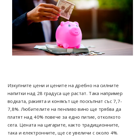
Изкупните цени и цените на дребно на силните
напитки над 28 градуса ще растат. Така например
водката, ракията и конякът ще поскъпнат със 7,7-
7,8%. Любителите на пенливо вино ще трябва да
платят над 40% повече за едно питие, отколкото
сега. Цената на цигарите, както традиционните,
така и електронните, ще се увеличи с около 4%.