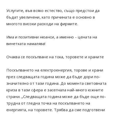
Услугите, във всяко естество, също предстои да
бъдат увеличени, като причината е основно в
многото високи разходи на фирмите.
Има и позитивни нюанси, а именно - цената на
винетката намалява!
Очаква се поскъпване на тока, торовете и храните
Поскъпването на електроенергия, торове и храни
през следващата година може да бъде дори по-
значително от тази година. До момента световната
криза в тази сфера е засегнала най-много южните
страни. „Следващата година може да бъде още по-
трудна от гледна точка на поскъпването на
енергията, на торовете. Трябва да сме подготвени